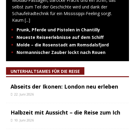
Moldau-Passagen, barocke Pracht und ein Schiff, das
selbst zum Teil der Geschichte wird und dank der
Schaufelradtechnik für ein Mississippi-Feeling sorgt.
Kaum
[...]
Prunk, Pferde und Pistolen in Chantilly
Neueste Reiseerlebnisse auf dem Schiff
Molde – die Rosenstadt am Romsdalsfjord
Normannischer Zauber lockt nach Rouen
UNTERHALTSAMES FÜR DIE REISE
Abseits der Ikonen: London neu erleben
22. Juni 2026
Halbzeit mit Aussicht – die Reise zum Ich
10. Juni 2026