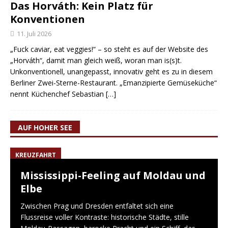
Das Horváth: Kein Platz für
Konventionen
11. Juli 2026
„Fuck caviar, eat veggies!“ – so steht es auf der Website des
„Horváth“, damit man gleich weiß, woran man is(s)t.
Unkonventionell, unangepasst, innovativ geht es zu in diesem
Berliner Zwei-Sterne-Restaurant. „Emanzipierte Gemüseküche“
nennt Küchenchef Sebastian
[…]
AUF HOHER SEE
KREUZFAHRT
Mississippi-Feeling auf Moldau und
Elbe
Zwischen Prag und Dresden entfaltet sich eine
Flussreise voller Kontraste: historische Städte, stille