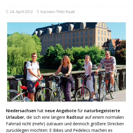
24. April 2012
Karsten-Thilo Raab
Niedersachsen
hat
neue
Angebo
te
für
naturbegeisterte
Urlau
ber
, die si
ch
eine längere
Radtour
auf ei
nem normalen
Fahrrad nicht (mehr) zutrauen und dennoch größere Strecken
zurücklegen möchten: E-Bikes und Pedelecs machen es