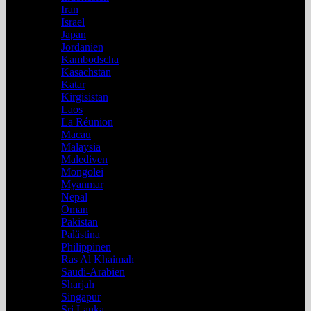
Iran
Israel
Japan
Jordanien
Kambodscha
Kasachstan
Katar
Kirgisistan
Laos
La Réunion
Macau
Malaysia
Malediven
Mongolei
Myanmar
Nepal
Oman
Pakistan
Palästina
Philippinen
Ras Al Khaimah
Saudi-Arabien
Sharjah
Singapur
Sri Lanka