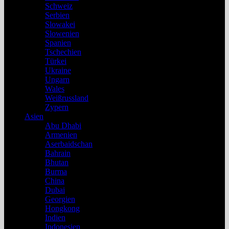
Schweiz
Serbien
Slowakei
Slowenien
Spanien
Tschechien
Türkei
Ukraine
Ungarn
Wales
Weißrussland
Zypern
Asien
Abu Dhabi
Armenien
Aserbaidschan
Bahrain
Bhutan
Burma
China
Dubai
Georgien
Hongkong
Indien
Indonesien