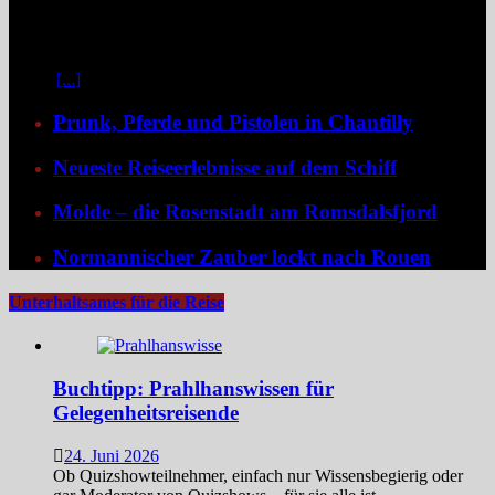
Kontraste: historische Städte, stille Moldau-Passagen, barocke
Pracht und ein Schiff, das selbst zum Teil der Geschichte wird und
dank der Schaufelradtechnik für ein Mississippi-Feeling sorgt.
Kaum
[...]
Prunk, Pferde und Pistolen in Chantilly
Neueste Reiseerlebnisse auf dem Schiff
Molde – die Rosenstadt am Romsdalsfjord
Normannischer Zauber lockt nach Rouen
Unterhaltsames für die Reise
Buchtipp: Prahlhanswissen für
Gelegenheitsreisende
24. Juni 2026
Ob Quizshowteilnehmer, einfach nur Wissensbegierig oder