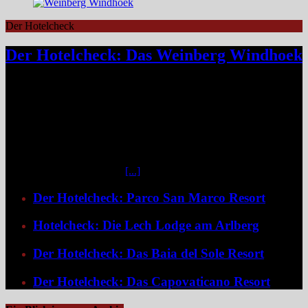
Der Hotelcheck
Der Hotelcheck: Das Weinberg Windhoek
Das Weinberg Windhoek in Namibia ist ein elegantes Boutique-
Hotel unweit des Zentrums von Windhoek. Das luxuriöse Boutique-
Hotel überzeugt mit Design, Kulinarik und nachhaltigem Konzept
und eignet sich ideal als Startpunkt für Namibia-Reisen. Nur wenige
Fahrminuten vom geschäftigen Zentrum Windhoeks entfernt, am
östlichen Stadtrand im Stadtteil Klein Windhoek gelegen, eröffnet
sich mit dem Weinberg Windhoek Gondwana Collection Namibia
eine bemerkenswert ruhige
[...]
Der Hotelcheck: Parco San Marco Resort
Hotelcheck: Die Lech Lodge am Arlberg
Der Hotelcheck: Das Baia del Sole Resort
Der Hotelcheck: Das Capovaticano Resort