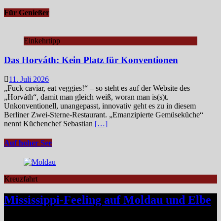
Für Genießer
Einkehrtipp
Das Horváth: Kein Platz für Konventionen
11. Juli 2026
„Fuck caviar, eat veggies!“ – so steht es auf der Website des
„Horváth“, damit man gleich weiß, woran man is(s)t.
Unkonventionell, unangepasst, innovativ geht es zu in diesem
Berliner Zwei-Sterne-Restaurant. „Emanzipierte Gemüseküche“
nennt Küchenchef Sebastian
[…]
Auf hoher See
Kreuzfahrt
Mississippi-Feeling auf Moldau und Elbe
Zwischen Prag und Dresden entfaltet sich eine Flussreise voller