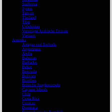
Südkorea
Syrien
Taiwan
Thailand
Tibet
Usbekistan
Vereinigte Arabische Emirate
Vietnam
Amerika
Antigua und Barbuda
Argentinien
Aruba
Bahamas
Barbados
Belize
Bermuda
Bolivien
Brasilien
Britische Jungferninseln
Cayman Islands
Chile
Costa Rica
Curacao
Dominica
Dominikanische Republik