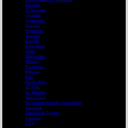
Ecuador
El Salvador
Grenada
Guatemala
Guyana
Honduras
Jamaika
Kanada
Kolumbien
Kuba
Martinique
Mexiko
Nicaragua
Panama
Peru
Puerto Rico
St. Kitts
St. Maarten
Saint Lucia
St. Vincent und die Grenadinen
Suriname
Trinidad & Tobago
Uruguay
USA