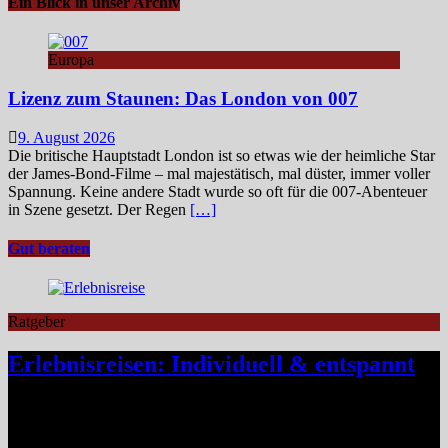
Ein Blick in unser Archiv
Europa
Lizenz zum Staunen: Das London von 007
9. August 2026
Die britische Hauptstadt London ist so etwas wie der heimliche Star
der James‑Bond‑Filme – mal majestätisch, mal düster, immer voller
Spannung. Keine andere Stadt wurde so oft für die 007-Abenteuer
in Szene gesetzt. Der Regen
[…]
Gut beraten
Ratgeber
Erlebnisreisen: Individuell & entspannt
Klassische Pauschalreisen haben für viele Reisende an Reiz
verloren, denn drei Wochen Inselurlaub mit All-inclusive wirken
inzwischen oft ähnlich vorhersehbar wie der tägliche Gang ins