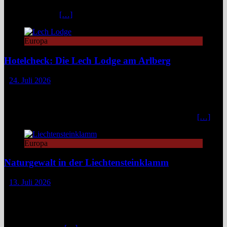
Regionen. Still und beinahe entrückt liegt der Formarinsee in den
Lechtaler Alpen.
[…]
Europa
Hotelcheck: Die Lech Lodge am Arlberg
24. Juli 2026
Die Lech Lodge am Arlberg in Österreich verbindet alpine
Zurückhaltung mit diskretem Luxus. Eleganz, großer Komfort und
ein individueller Service verwandeln den Aufenthalt in ein stilvolles,
privates Bergrefugium. In einer Zeit, in der viele Häuser mit
[…]
Europa
Naturgewalt in der Liechtensteinklamm
13. Juli 2026
Die Liechtensteinklamm im Salzburger Land erweist sich als ein
spektakuläres Naturwunder mit imposanten Felswänden, modernen
Stegen und faszinierenden Lichtspielen. Ideal für Wandernde und
Naturfans. Wer glaubt, in den österreichischen Alpen ließe sich