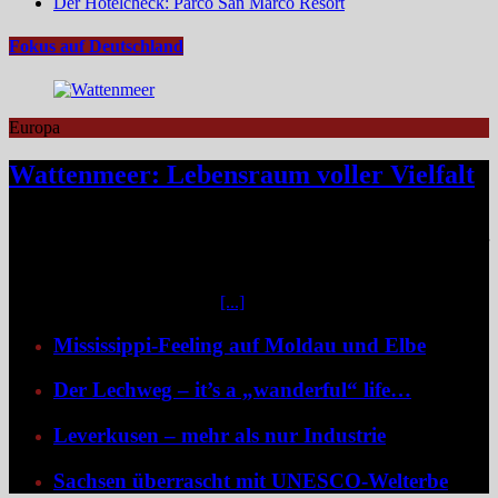
Der Hotelcheck: Parco San Marco Resort
Fokus auf Deutschland
Europa
Wattenmeer: Lebensraum voller Vielfalt
Das Niedersächsische Wattenmeer blickt 2026 auf vier Jahrzehnte
Nationalparkgeschichte zurück – vier Jahrzehnte, in denen sich einer
der wertvollsten Naturlebensräume Europas sichtbar entfaltet hat.
Mittendrin liegen die sieben Ostfriesischen Inseln, umgeben von
weiteren unbewohnten Inseln
[...]
Mississippi-Feeling auf Moldau und Elbe
Der Lechweg – it’s a „wanderful“ life…
Leverkusen – mehr als nur Industrie
Sachsen überrascht mit UNESCO-Welterbe