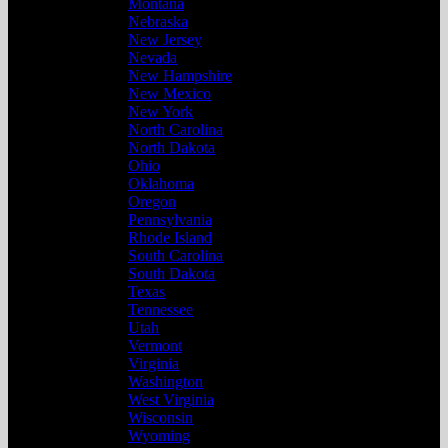
Montana
Nebraska
New Jersey
Nevada
New Hampshire
New Mexico
New York
North Carolina
North Dakota
Ohio
Oklahoma
Oregon
Pennsylvania
Rhode Island
South Carolina
South Dakota
Texas
Tennessee
Utah
Vermont
Virginia
Washington
West Virginia
Wisconsin
Wyoming