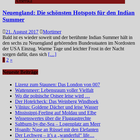
Amerika
Neuengland: Die schönsten Hotspots für den Indian
Summer
21. August 2017
Mortimer
Bald ist es wieder soweit und der berühmte Indian Summer hält in
den sechs zu Neuengland gehörenden Bundesstaaten im Nordosten
der USA Einzug. Warme Tage und leichter Frost in der Nacht
sorgen dafür, dass sich
[…]
Seitennummerierung
1
2
»
der
Neueste Beiträge
Beiträge
Lizenz zum Staunen: Das London von 007
Wattenmeer: Lebensraum voller Vielfalt
Wo die polnische Ostsee leise wird …
Der Hotelcheck: Das Weinberg Windhoek
Vilnius: Goldene Dächer und leise Wasser
Mississippi-Feeling auf Moldau und Elbe
Wissenswertes über die Fluggastrechte
Saltburn-by-the-Sea – Logenplatz am Meer
Hoanib: Nase an Rüssel mit den Elefanten
Der Lechweg – it’s a „wanderful“ life…