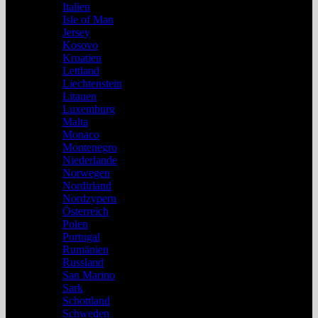
Italien
Isle of Man
Jersey
Kosovo
Kroatien
Lettland
Liechtenstein
Litauen
Luxemburg
Malta
Monaco
Montenegro
Niederlande
Norwegen
Nordirland
Nordzypern
Österreich
Polen
Portugal
Rumänien
Russland
San Marino
Sark
Schottland
Schweden