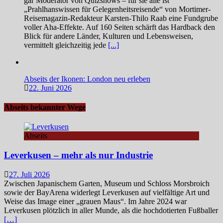
gar Moderator von Quizshows – für sie alle ist
„Prahlhanswissen für Gelegenheitsreisende“ von Mortimer-
Reisemagazin-Redakteur Karsten-Thilo Raab eine Fundgrube
voller Aha-Effekte. Auf 160 Seiten schärft das Hardback den
Blick für andere Länder, Kulturen und Lebensweisen,
vermittelt gleichzeitig jede
[...]
Abseits der Ikonen: London neu erleben
22. Juni 2026
Abseits bekannter Wege
Abseits
Leverkusen – mehr als nur Industrie
27. Juli 2026
Zwischen Japanischem Garten, Museum und Schloss Morsbroich
sowie der BayArena widerlegt Leverkusen auf vielfältige Art und
Weise das Image einer „grauen Maus“. Im Jahre 2024 war
Leverkusen plötzlich in aller Munde, als die hochdotierten Fußballer
[…]