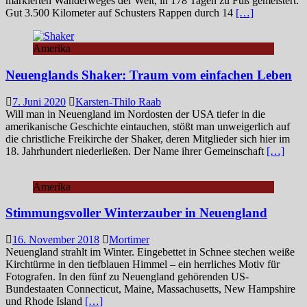
markierten Wanderweges der Welt, in 178 Tagen zu Fuß gemeistert:
Gut 3.500 Kilometer auf Schusters Rappen durch 14
[…]
Amerika
Neuenglands Shaker: Traum vom einfachen Leben
7. Juni 2020
Karsten-Thilo Raab
Will man in Neuengland im Nordosten der USA tiefer in die
amerikanische Geschichte eintauchen, stößt man unweigerlich auf
die christliche Freikirche der Shaker, deren Mitglieder sich hier im
18. Jahrhundert niederließen. Der Name ihrer Gemeinschaft
[…]
Amerika
Stimmungsvoller Winterzauber in Neuengland
16. November 2018
Mortimer
Neuengland strahlt im Winter. Eingebettet in Schnee stechen weiße
Kirchtürme in den tiefblauen Himmel – ein herrliches Motiv für
Fotografen. In den fünf zu Neuengland gehörenden US-
Bundestaaten Connecticut, Maine, Massachusetts, New Hampshire
und Rhode Island
[…]