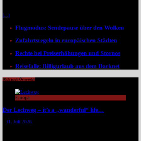
Büro. Umso stärker wächst der Wunsch nach mehr Individualität,
etwa in Form von Erlebnisreisen. Ein wirkliches Erlebnis besteht
[...]
Flugmodus: Sendepause über den Wolken
Zufahrtsregeln in europäischen Städten
Rechte bei Preiserhöhungen und Stornos
Reisefalle: Billigurlaub aus dem Darknet
Blick nach Österreich
Europa
Der Lechweg – it’s a „wanderful“ life…
31. Juli 2026
Zwischen türkisblauem Bergsee und Königsschlössern erzählt der
Lechweg eine Geschichte von ungezähmter Natur, alpiner Kultur
und moderatem Weitwandern durch zwei Länder und drei