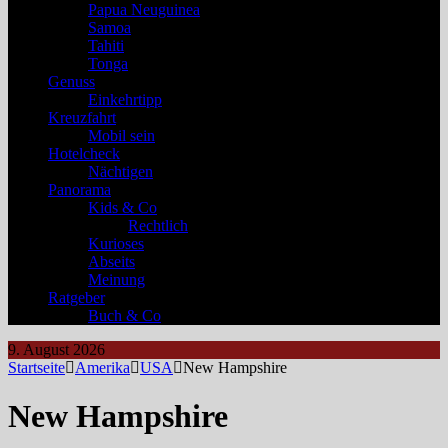
Papua Neuguinea
Samoa
Tahiti
Tonga
Genuss
Einkehrtipp
Kreuzfahrt
Mobil sein
Hotelcheck
Nächtigen
Panorama
Kids & Co
Rechtlich
Kurioses
Abseits
Meinung
Ratgeber
Buch & Co
9. August 2026
Startseite
Amerika
USA
New Hampshire
New Hampshire