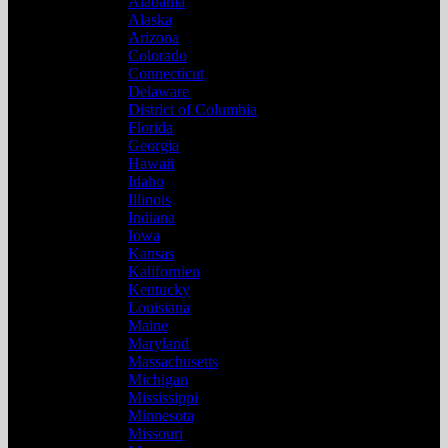
Alabama
Alaska
Arizona
Colorado
Connecticut
Delaware
District of Columbia
Florida
Georgia
Hawaii
Idaho
Illinois
Indiana
Iowa
Kansas
Kalifornien
Kentucky
Louisiana
Maine
Maryland
Massachusetts
Michigan
Mississippi
Minnesota
Missouri