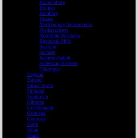
Brandenburg
Bremen
Hamburg
Hessen
Mecklenburg-Vorpommern
Niedersachsen
Nordrhein-Westfalen
Rheinland-Pfalz
Saarland
Sachsen
Sachsen-Anhalt
Schleswig-Holstein
Thüringen
England
Estland
Färöer-Inseln
Finnland
Frankreich
Gibraltar
Griechenland
Grönland
Guernsey
Herm
Irland
Island