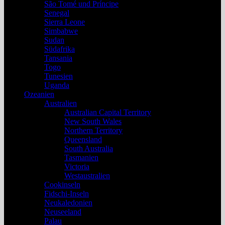
São Tomé und Príncipe
Senegal
Sierra Leone
Simbabwe
Sudan
Südafrika
Tansania
Togo
Tunesien
Uganda
Ozeanien
Australien
Australian Capital Territory
New South Wales
Northern Territory
Queensland
South Australia
Tasmanien
Victoria
Westaustralien
Cookinseln
Fidschi-Inseln
Neukaledonien
Neuseeland
Palau