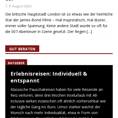
9. August 2026
Die britische Hauptstadt London ist so etwas wie der heimliche
Star der James‑Bond‑Filme – mal majestätisch, mal düster,
immer voller Spannung. Keine andere Stadt wurde so oft für
die 007-Abenteuer in Szene gesetzt. Der Regen
[…]
GUT BERATEN
RATGEBER
Erlebnisreisen: Individuell &
entspannt
Klassische Pauschalreisen haben für viele Reisende an
Reiz verloren, denn drei Wochen Inselurlaub mit All-
inclusive wirken inzwischen oft ähnlich vorhersehbar wie
der tägliche Gang ins Büro. Umso stärker wächst der
Wunsch nach mehr Individualität, etwa in Form von