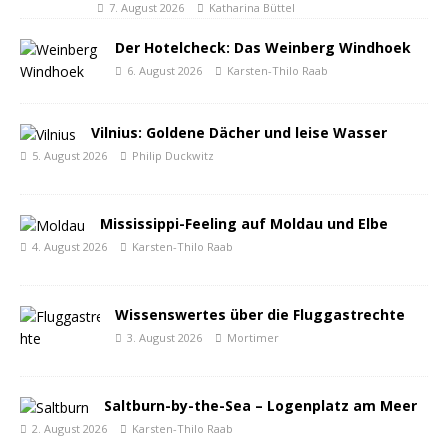
7. August 2026
Katharina Büttel
Der Hotelcheck: Das Weinberg Windhoek
6. August 2026
Karsten-Thilo Raab
Vilnius: Goldene Dächer und leise Wasser
5. August 2026
Philip Duckwitz
Mississippi-Feeling auf Moldau und Elbe
4. August 2026
Karsten-Thilo Raab
Wissenswertes über die Fluggastrechte
3. August 2026
Mortimer
Saltburn-by-the-Sea – Logenplatz am Meer
2. August 2026
Karsten-Thilo Raab