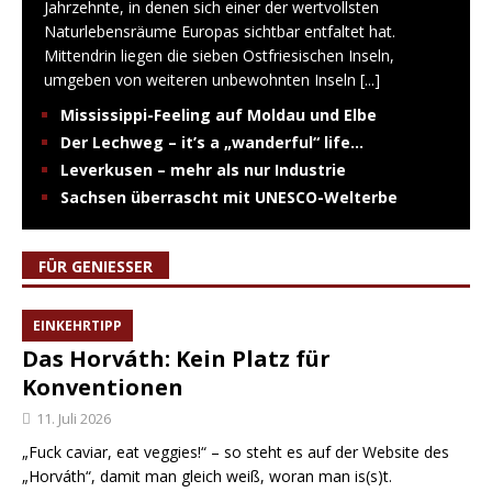
Jahrzehnte, in denen sich einer der wertvollsten
Naturlebensräume Europas sichtbar entfaltet hat.
Mittendrin liegen die sieben Ostfriesischen Inseln,
umgeben von weiteren unbewohnten Inseln
[...]
Mississippi-Feeling auf Moldau und Elbe
Der Lechweg – it’s a „wanderful“ life…
Leverkusen – mehr als nur Industrie
Sachsen überrascht mit UNESCO-Welterbe
FÜR GENIESSER
EINKEHRTIPP
Das Horváth: Kein Platz für
Konventionen
11. Juli 2026
„Fuck caviar, eat veggies!“ – so steht es auf der Website des
„Horváth“, damit man gleich weiß, woran man is(s)t.