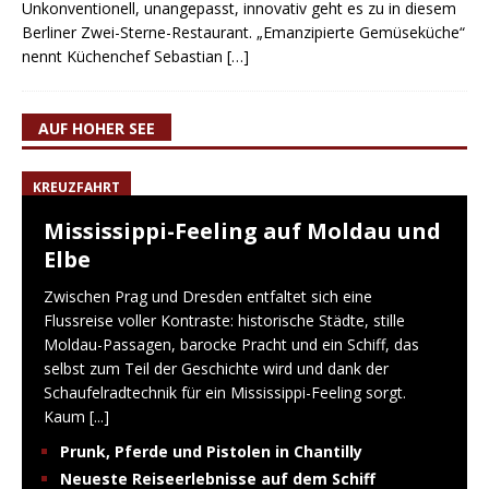
Unkonventionell, unangepasst, innovativ geht es zu in diesem
Berliner Zwei-Sterne-Restaurant. „Emanzipierte Gemüseküche“
nennt Küchenchef Sebastian
[…]
AUF HOHER SEE
KREUZFAHRT
Mississippi-Feeling auf Moldau und
Elbe
Zwischen Prag und Dresden entfaltet sich eine
Flussreise voller Kontraste: historische Städte, stille
Moldau-Passagen, barocke Pracht und ein Schiff, das
selbst zum Teil der Geschichte wird und dank der
Schaufelradtechnik für ein Mississippi-Feeling sorgt.
Kaum
[...]
Prunk, Pferde und Pistolen in Chantilly
Neueste Reiseerlebnisse auf dem Schiff