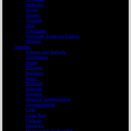
Südkorea
Syrien
Taiwan
Thailand
Tibet
Usbekistan
Vereinigte Arabische Emirate
Vietnam
Amerika
Antigua und Barbuda
Argentinien
Aruba
Bahamas
Barbados
Belize
Bermuda
Bolivien
Brasilien
Britische Jungferninseln
Cayman Islands
Chile
Costa Rica
Curacao
Dominica
Dominikanische Republik