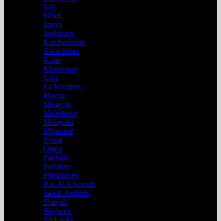
Iran
Israel
Japan
Jordanien
Kambodscha
Kasachstan
Katar
Kirgisistan
Laos
La Réunion
Macau
Malaysia
Malediven
Mongolei
Myanmar
Nepal
Oman
Pakistan
Palästina
Philippinen
Ras Al Khaimah
Saudi-Arabien
Sharjah
Singapur
Sri Lanka