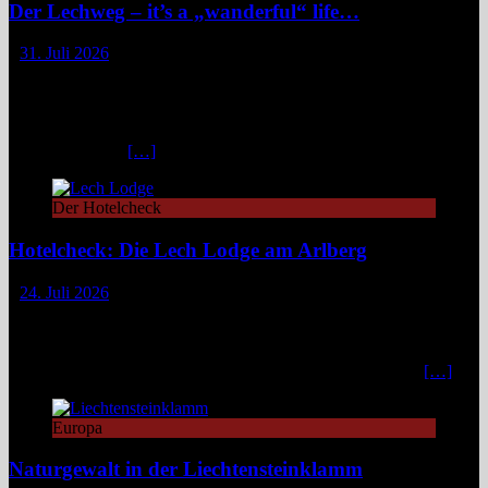
Der Lechweg – it’s a „wanderful“ life…
31. Juli 2026
Zwischen türkisblauem Bergsee und Königsschlössern erzählt der
Lechweg eine Geschichte von ungezähmter Natur, alpiner Kultur
und moderatem Weitwandern durch zwei Länder und drei
Regionen. Still und beinahe entrückt liegt der Formarinsee in den
Lechtaler Alpen.
[…]
Der Hotelcheck
Hotelcheck: Die Lech Lodge am Arlberg
24. Juli 2026
Die Lech Lodge am Arlberg in Österreich verbindet alpine
Zurückhaltung mit diskretem Luxus. Eleganz, großer Komfort und
ein individueller Service verwandeln den Aufenthalt in ein stilvolles,
privates Bergrefugium. In einer Zeit, in der viele Häuser mit
[…]
Europa
Naturgewalt in der Liechtensteinklamm