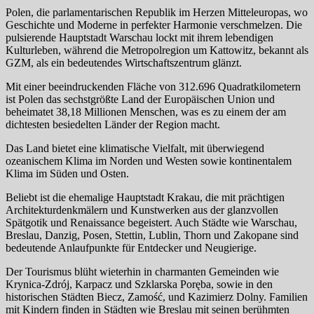
Polen, die parlamentarischen Republik im Herzen Mitteleuropas, wo
Geschichte und Moderne in perfekter Harmonie verschmelzen. Die
pulsierende Hauptstadt Warschau lockt mit ihrem lebendigen
Kulturleben, während die Metropolregion um Kattowitz, bekannt als
GZM, als ein bedeutendes Wirtschaftszentrum glänzt.
Mit einer beeindruckenden Fläche von 312.696 Quadratkilometern
ist Polen das sechstgrößte Land der Europäischen Union und
beheimatet 38,18 Millionen Menschen, was es zu einem der am
dichtesten besiedelten Länder der Region macht.
Das Land bietet eine klimatische Vielfalt, mit überwiegend
ozeanischem Klima im Norden und Westen sowie kontinentalem
Klima im Süden und Osten.
Beliebt ist die ehemalige Hauptstadt Krakau, die mit prächtigen
Architekturdenkmälern und Kunstwerken aus der glanzvollen
Spätgotik und Renaissance begeistert. Auch Städte wie Warschau,
Breslau, Danzig, Posen, Stettin, Lublin, Thorn und Zakopane sind
bedeutende Anlaufpunkte für Entdecker und Neugierige.
Der Tourismus blüht wieterhin in charmanten Gemeinden wie
Krynica-Zdrój, Karpacz und Szklarska Poręba, sowie in den
historischen Städten Biecz, Zamość, und Kazimierz Dolny. Familien
mit Kindern finden in Städten wie Breslau mit seinen berühmten