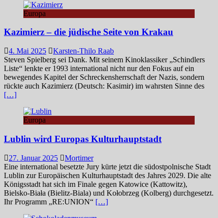
Europa
Kazimierz – die jüdische Seite von Krakau
4. Mai 2025
Karsten-Thilo Raab
Steven Spielberg sei Dank. Mit seinem Kinoklassiker „Schindlers
Liste“ lenkte er 1993 international nicht nur den Fokus auf ein
bewegendes Kapitel der Schreckensherrschaft der Nazis, sondern
rückte auch Kazimierz (Deutsch: Kasimir) im wahrsten Sinne des
[…]
Europa
Lublin wird Europas Kulturhauptstadt
27. Januar 2025
Mortimer
Eine international besetzte Jury kürte jetzt die südostpolnische Stadt
Lublin zur Europäischen Kulturhauptstadt des Jahres 2029. Die alte
Königsstadt hat sich im Finale gegen Katowice (Kattowitz),
Bielsko-Biała (Bielitz-Biala) und Kołobrzeg (Kolberg) durchgesetzt.
Ihr Programm „RE:UNION“
[…]