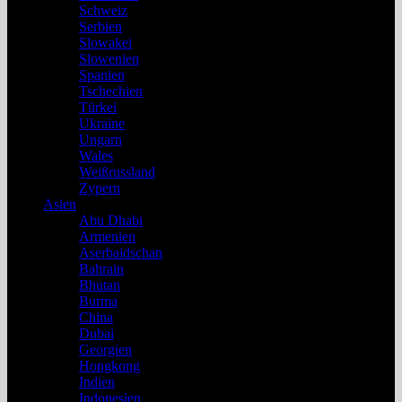
Schweiz
Serbien
Slowakei
Slowenien
Spanien
Tschechien
Türkei
Ukraine
Ungarn
Wales
Weißrussland
Zypern
Asien
Abu Dhabi
Armenien
Aserbaidschan
Bahrain
Bhutan
Burma
China
Dubai
Georgien
Hongkong
Indien
Indonesien