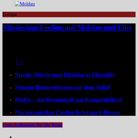
Europa
Mississippi-Feeling auf Moldau und Elbe
Zwischen Prag und Dresden entfaltet sich eine Flussreise voller
Kontraste: historische Städte, stille Moldau-Passagen, barocke
Pracht und ein Schiff, das selbst zum Teil der Geschichte wird und
dank der Schaufelradtechnik für ein Mississippi-Feeling sorgt.
Kaum
[...]
Prunk, Pferde und Pistolen in Chantilly
Neueste Reiseerlebnisse auf dem Schiff
Molde – die Rosenstadt am Romsdalsfjord
Normannischer Zauber lockt nach Rouen
Unterhaltsames für die Reise