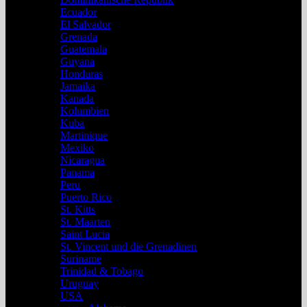
Ecuador
El Salvador
Grenada
Guatemala
Guyana
Honduras
Jamaika
Kanada
Kolumbien
Kuba
Martinique
Mexiko
Nicaragua
Panama
Peru
Puerto Rico
St. Kitts
St. Maarten
Saint Lucia
St. Vincent und die Grenadinen
Suriname
Trinidad & Tobago
Uruguay
USA