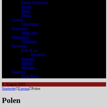
Papua Neuguinea
Samoa
Tahiti
Tonga
Genuss
Einkehrtipp
Kreuzfahrt
Mobil sein
Hotelcheck
Nächtigen
Panorama
Kids & Co
Rechtlich
Kurioses
Abseits
Meinung
Ratgeber
Buch & Co
8. August 2026
Startseite
Europa
Polen
Polen