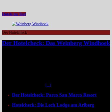
Hotels im Test
Der Hotelcheck
Der Hotelcheck: Das Weinberg Windhoek
Das Weinberg Windhoek in Namibia ist ein elegantes Boutique-
Hotel unweit des Zentrums von Windhoek. Das luxuriöse Boutique-
Hotel überzeugt mit Design, Kulinarik und nachhaltigem Konzept
und eignet sich ideal als Startpunkt für Namibia-Reisen. Nur wenige
Fahrminuten vom geschäftigen Zentrum Windhoeks entfernt, am
östlichen Stadtrand im Stadtteil Klein Windhoek gelegen, eröffnet
sich mit dem Weinberg Windhoek Gondwana Collection Namibia
eine bemerkenswert ruhige
[...]
Der Hotelcheck: Parco San Marco Resort
Hotelcheck: Die Lech Lodge am Arlberg