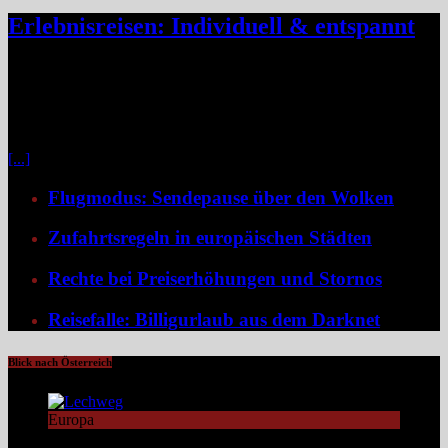
Erlebnisreisen: Individuell & entspannt
Klassische Pauschalreisen haben für viele Reisende an Reiz
verloren, denn drei Wochen Inselurlaub mit All-inclusive wirken
inzwischen oft ähnlich vorhersehbar wie der tägliche Gang ins
Büro. Umso stärker wächst der Wunsch nach mehr Individualität,
etwa in Form von Erlebnisreisen. Ein wirkliches Erlebnis besteht
[...]
Flugmodus: Sendepause über den Wolken
Zufahrtsregeln in europäischen Städten
Rechte bei Preiserhöhungen und Stornos
Reisefalle: Billigurlaub aus dem Darknet
Blick nach Österreich
Europa