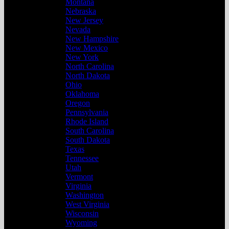
Montana
Nebraska
New Jersey
Nevada
New Hampshire
New Mexico
New York
North Carolina
North Dakota
Ohio
Oklahoma
Oregon
Pennsylvania
Rhode Island
South Carolina
South Dakota
Texas
Tennessee
Utah
Vermont
Virginia
Washington
West Virginia
Wisconsin
Wyoming