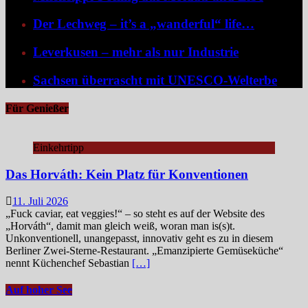
Der Lechweg – it’s a „wanderful“ life…
Leverkusen – mehr als nur Industrie
Sachsen überrascht mit UNESCO-Welterbe
Für Genießer
Einkehrtipp
Das Horváth: Kein Platz für Konventionen
11. Juli 2026
„Fuck caviar, eat veggies!“ – so steht es auf der Website des
„Horváth“, damit man gleich weiß, woran man is(s)t.
Unkonventionell, unangepasst, innovativ geht es zu in diesem
Berliner Zwei-Sterne-Restaurant. „Emanzipierte Gemüseküche“
nennt Küchenchef Sebastian
[…]
Auf hoher See