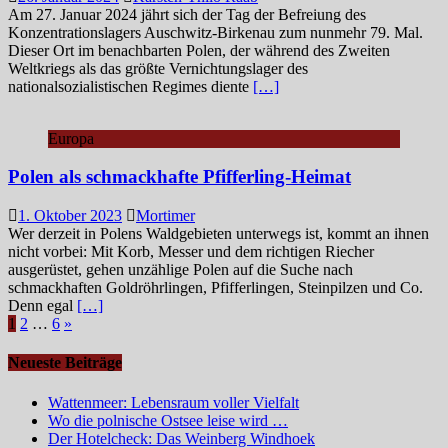
Am 27. Januar 2024 jährt sich der Tag der Befreiung des
Konzentrationslagers Auschwitz-Birkenau zum nunmehr 79. Mal.
Dieser Ort im benachbarten Polen, der während des Zweiten
Weltkriegs als das größte Vernichtungslager des
nationalsozialistischen Regimes diente
[…]
Europa
Polen als schmackhafte Pfifferling-Heimat
1. Oktober 2023
Mortimer
Wer derzeit in Polens Waldgebieten unterwegs ist, kommt an ihnen
nicht vorbei: Mit Korb, Messer und dem richtigen Riecher
ausgerüstet, gehen unzählige Polen auf die Suche nach
schmackhaften Goldröhrlingen, Pfifferlingen, Steinpilzen und Co.
Denn egal
[…]
Seitennummerierung
1
2
…
6
»
der
Neueste Beiträge
Beiträge
Wattenmeer: Lebensraum voller Vielfalt
Wo die polnische Ostsee leise wird …
Der Hotelcheck: Das Weinberg Windhoek