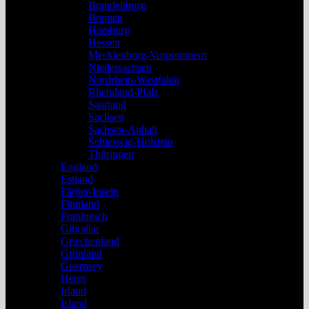
Brandenburg
Bremen
Hamburg
Hessen
Mecklenburg-Vorpommern
Niedersachsen
Nordrhein-Westfalen
Rheinland-Pfalz
Saarland
Sachsen
Sachsen-Anhalt
Schleswig-Holstein
Thüringen
England
Estland
Färöer-Inseln
Finnland
Frankreich
Gibraltar
Griechenland
Grönland
Guernsey
Herm
Irland
Island