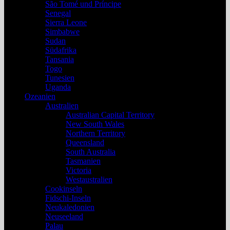
São Tomé und Príncipe
Senegal
Sierra Leone
Simbabwe
Sudan
Südafrika
Tansania
Togo
Tunesien
Uganda
Ozeanien
Australien
Australian Capital Territory
New South Wales
Northern Territory
Queensland
South Australia
Tasmanien
Victoria
Westaustralien
Cookinseln
Fidschi-Inseln
Neukaledonien
Neuseeland
Palau