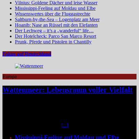
Vilnius: Goldene Dächer und leise Wasser
Mississippi-Feeling auf Moldau und Elbe
Wissenswertes über die Fluggastrechte
Saltburn-by-the-Sea – Logenplatz am Meer
Hoanib: Nase an Rüssel mit den Elefanten
Der Lechweg – it’s a „wanderful“ life…
Der Hotelcheck: Parco San Marco Resort
Prunk, Pferde und Pistolen in Chantilly
Fokus auf Deutschland
Europa
Wattenmeer: Lebensraum voller Vielfalt
Das Niedersächsische Wattenmeer blickt 2026 auf vier Jahrzehnte
Nationalparkgeschichte zurück – vier Jahrzehnte, in denen sich einer
der wertvollsten Naturlebensräume Europas sichtbar entfaltet hat.
Mittendrin liegen die sieben Ostfriesischen Inseln, umgeben von
weiteren unbewohnten Inseln
[...]
Mississippi-Feeling auf Moldau und Elbe