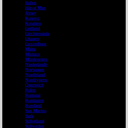
Italien
Isle of Man
Jersey
Kosovo
Kroatien
Lettland
Liechtenstein
Litauen
Luxemburg
Malta
Monaco
Montenegro
Niederlande
Norwegen
Nordirland
Nordzypern
Österreich
Polen
Portugal
Rumänien
Russland
San Marino
Sark
Schottland
Schweden