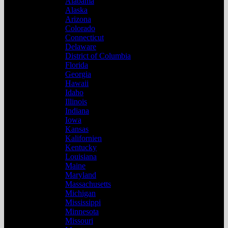
Alabama
Alaska
Arizona
Colorado
Connecticut
Delaware
District of Columbia
Florida
Georgia
Hawaii
Idaho
Illinois
Indiana
Iowa
Kansas
Kalifornien
Kentucky
Louisiana
Maine
Maryland
Massachusetts
Michigan
Mississippi
Minnesota
Missouri