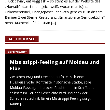
„Fuck caviar, eat veggies!“ – so steht es auf der Website des
„Horváth“, damit man gleich weiß, woran man is(s)t.
Unkonventionell, unangepasst, innovativ geht es zu in diesem
Berliner Zwei-Sterne-Restaurant. „Emanzipierte Gemüseküche“
nennt Küchenchef Sebastian
[…]
AUF HOHER SEE
KREUZFAHRT
Mississippi-Feeling auf Moldau und
Elbe
Zwischen Prag und Dresden entfaltet sich eine
Flussreise voller Kontraste: historische Städte, stille
Moldau-Passagen, barocke Pracht und ein Schiff, das
selbst zum Teil der Geschichte wird und dank der
Schaufelradtechnik für ein Mississippi-Feeling sorgt.
Kaum
[...]