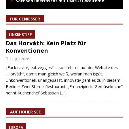
Sachsen überrascht mit UNESCO-Welterbe
FÜR GENIESSER
EINKEHRTIPP
Das Horváth: Kein Platz für
Konventionen
11. Juli 2026
„Fuck caviar, eat veggies!“ – so steht es auf der Website des
„Horváth“, damit man gleich weiß, woran man is(s)t.
Unkonventionell, unangepasst, innovativ geht es zu in diesem
Berliner Zwei-Sterne-Restaurant. „Emanzipierte Gemüseküche“
nennt Küchenchef Sebastian
[…]
AUF HOHER SEE
EUROPA