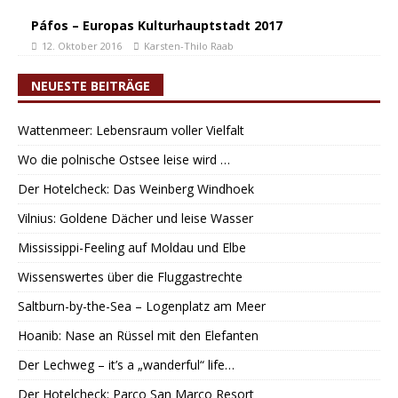
Páfos – Europas Kulturhauptstadt 2017
12. Oktober 2016
Karsten-Thilo Raab
NEUESTE BEITRÄGE
Wattenmeer: Lebensraum voller Vielfalt
Wo die polnische Ostsee leise wird …
Der Hotelcheck: Das Weinberg Windhoek
Vilnius: Goldene Dächer und leise Wasser
Mississippi-Feeling auf Moldau und Elbe
Wissenswertes über die Fluggastrechte
Saltburn-by-the-Sea – Logenplatz am Meer
Hoanib: Nase an Rüssel mit den Elefanten
Der Lechweg – it’s a „wanderful“ life…
Der Hotelcheck: Parco San Marco Resort