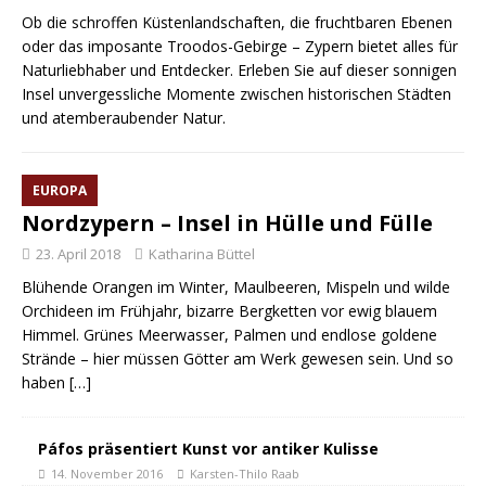
Ob die schroffen Küstenlandschaften, die fruchtbaren Ebenen
oder das imposante Troodos-Gebirge – Zypern bietet alles für
Naturliebhaber und Entdecker. Erleben Sie auf dieser sonnigen
Insel unvergessliche Momente zwischen historischen Städten
und atemberaubender Natur.
EUROPA
Nordzypern – Insel in Hülle und Fülle
23. April 2018
Katharina Büttel
Blühende Orangen im Winter, Maulbeeren, Mispeln und wilde
Orchideen im Frühjahr, bizarre Bergketten vor ewig blauem
Himmel. Grünes Meerwasser, Palmen und endlose goldene
Strände – hier müssen Götter am Werk gewesen sein. Und so
haben
[…]
Páfos präsentiert Kunst vor antiker Kulisse
14. November 2016
Karsten-Thilo Raab