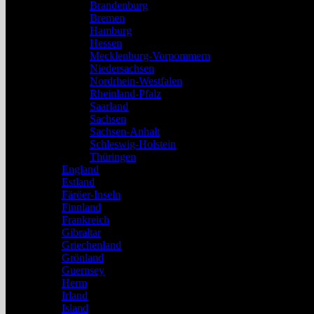
Brandenburg
Bremen
Hamburg
Hessen
Mecklenburg-Vorpommern
Niedersachsen
Nordrhein-Westfalen
Rheinland-Pfalz
Saarland
Sachsen
Sachsen-Anhalt
Schleswig-Holstein
Thüringen
England
Estland
Färöer-Inseln
Finnland
Frankreich
Gibraltar
Griechenland
Grönland
Guernsey
Herm
Irland
Island