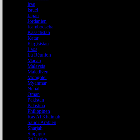
Iran
Israel
Japan
Jordanien
Kambodscha
Kasachstan
Katar
Kirgisistan
Laos
La Réunion
Macau
Malaysia
Malediven
Mongolei
Myanmar
Nepal
Oman
Pakistan
Palästina
Philippinen
Ras Al Khaimah
Saudi-Arabien
Sharjah
Singapur
Sri Lanka