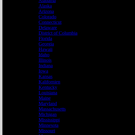
Alabama
Alaska
Arizona
Colorado
Connecticut
Delaware
District of Columbia
Florida
Georgia
Hawaii
Idaho
Illinois
Indiana
Iowa
Kansas
Kalifornien
Kentucky
Louisiana
Maine
Maryland
Massachusetts
Michigan
Mississippi
Minnesota
Missouri