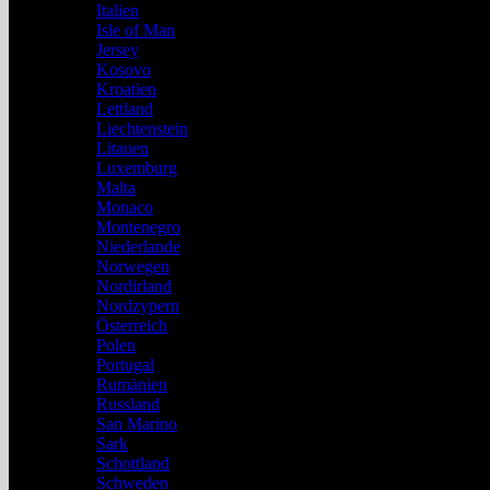
Italien
Isle of Man
Jersey
Kosovo
Kroatien
Lettland
Liechtenstein
Litauen
Luxemburg
Malta
Monaco
Montenegro
Niederlande
Norwegen
Nordirland
Nordzypern
Österreich
Polen
Portugal
Rumänien
Russland
San Marino
Sark
Schottland
Schweden