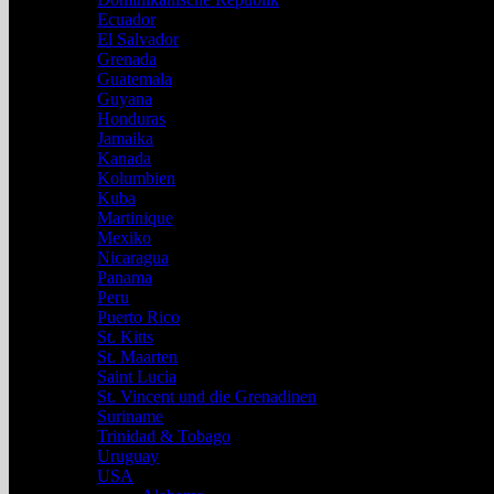
Ecuador
El Salvador
Grenada
Guatemala
Guyana
Honduras
Jamaika
Kanada
Kolumbien
Kuba
Martinique
Mexiko
Nicaragua
Panama
Peru
Puerto Rico
St. Kitts
St. Maarten
Saint Lucia
St. Vincent und die Grenadinen
Suriname
Trinidad & Tobago
Uruguay
USA