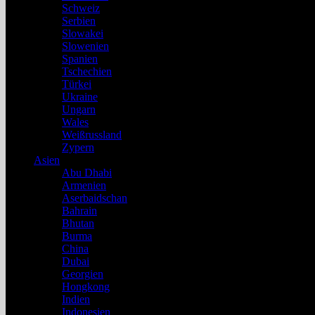
Schweiz
Serbien
Slowakei
Slowenien
Spanien
Tschechien
Türkei
Ukraine
Ungarn
Wales
Weißrussland
Zypern
Asien
Abu Dhabi
Armenien
Aserbaidschan
Bahrain
Bhutan
Burma
China
Dubai
Georgien
Hongkong
Indien
Indonesien