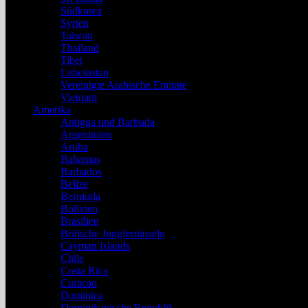
Südkorea
Syrien
Taiwan
Thailand
Tibet
Usbekistan
Vereinigte Arabische Emirate
Vietnam
Amerika
Antigua und Barbuda
Argentinien
Aruba
Bahamas
Barbados
Belize
Bermuda
Bolivien
Brasilien
Britische Jungferninseln
Cayman Islands
Chile
Costa Rica
Curacao
Dominica
Dominikanische Republik