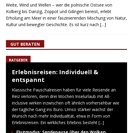
Weite, Wind und Wellen – wer die polnische Ostsee von
Kolberg bis Danzig, Zoppot und Gdingen bereist, erlebt
Erholung am Meer in einer faszinierenden Mischung von Natur,
Kultur und bewegter Geschichte. Es ist kurz nach
[…]
GUT BERATEN
RATGEBER
Erlebnisreisen: Individuell &
entspannt
Klassische Pauschalreisen haben für viele Reisende an
Reiz verloren, denn drei Wochen Inselurlaub mit All-
inclusive wirken inzwischen oft ähnlich vorhersehbar wie
der tägliche Gang ins Büro. Umso stärker wächst der
Wunsch nach mehr Individualität, etwa in Form von
Erlebnisreisen. Ein wirkliches Erlebnis besteht
[...]
Flugmodus: Sendepause über den Wolken