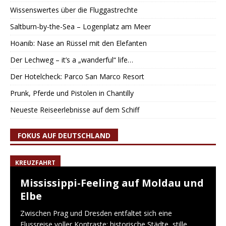
Wissenswertes über die Fluggastrechte
Saltburn-by-the-Sea – Logenplatz am Meer
Hoanib: Nase an Rüssel mit den Elefanten
Der Lechweg – it’s a „wanderful“ life…
Der Hotelcheck: Parco San Marco Resort
Prunk, Pferde und Pistolen in Chantilly
Neueste Reiseerlebnisse auf dem Schiff
FOKUS AUF DEUTSCHLAND
KREUZFAHRT
Mississippi-Feeling auf Moldau und
Elbe
Zwischen Prag und Dresden entfaltet sich eine
Flussreise voller Kontraste: historische Städte, stille