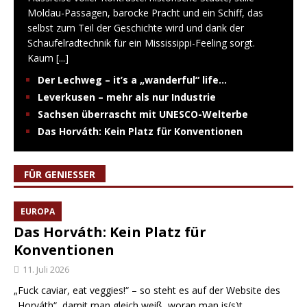
Moldau-Passagen, barocke Pracht und ein Schiff, das
selbst zum Teil der Geschichte wird und dank der
Schaufelradtechnik für ein Mississippi-Feeling sorgt.
Kaum
[...]
Der Lechweg – it’s a „wanderful“ life…
Leverkusen – mehr als nur Industrie
Sachsen überrascht mit UNESCO-Welterbe
Das Horváth: Kein Platz für Konventionen
FÜR GENIESSER
EUROPA
Das Horváth: Kein Platz für
Konventionen
11. Juli 2026
„Fuck caviar, eat veggies!“ – so steht es auf der Website des
„Horváth“, damit man gleich weiß, woran man is(s)t.