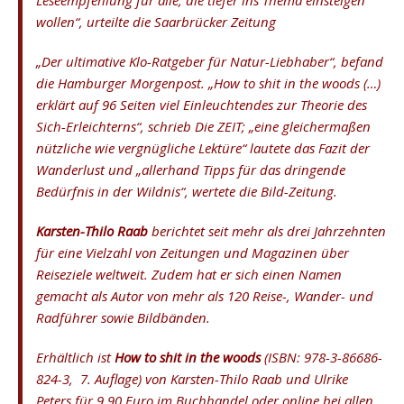
Leseempfehlung für alle, die tiefer ins Thema einsteigen
wollen“, urteilte die Saarbrücker Zeitung
„Der ultimative Klo-Ratgeber für Natur-Liebhaber“, befand
die Hamburger Morgenpost. „How to shit in the woods (…)
erklärt auf 96 Seiten viel Einleuchtendes zur Theorie des
Sich-Erleichterns“, schrieb Die ZEIT; „eine gleichermaßen
nützliche wie vergnügliche Lektüre“ lautete das Fazit der
Wanderlust und „allerhand Tipps für das dringende
Bedürfnis in der Wildnis“, wertete die Bild-Zeitung.
Karsten-Thilo Raab
berichtet seit mehr als drei Jahrzehnten
für eine Vielzahl von Zeitungen und Magazinen über
Reiseziele weltweit. Zudem hat er sich einen Namen
gemacht als Autor von mehr als 120 Reise-, Wander- und
Radführer sowie Bildbänden.
Erhältlich ist
How to shit in the woods
(ISBN:
978-3-86686-
824-3, 7. Auflage
) von Karsten-Thilo Raab und Ulrike
Peters für 9,90 Euro im Buchhandel oder online bei allen