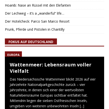
Hoanib: Nase an Rüssel mit den Elefanten
Der Lechweg – it’s a „wanderful“ life…
Der Hotelcheck: Parco San Marco Resort
Prunk, Pferde und Pistolen in Chantilly
FOKUS AUF DEUTSCHLAND
EUROPA
Wattenmeer: Lebensraum voller
Vielfalt
Das Niedersächsische Wattenmeer blickt 2026 auf vier
Jahrzehnte Nationalparkgeschichte zurück – vier
Jahrzehnte, in denen sich einer der wertvollsten
Naturlebensräume Europas sichtbar entfaltet hat.
Mittendrin liegen die sieben Ostfriesischen Inseln,
umgeben von weiteren unbewohnten Inseln
[...]