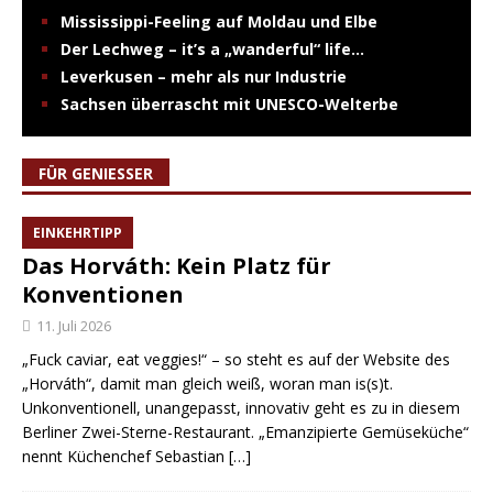
Mississippi-Feeling auf Moldau und Elbe
Der Lechweg – it’s a „wanderful“ life…
Leverkusen – mehr als nur Industrie
Sachsen überrascht mit UNESCO-Welterbe
FÜR GENIESSER
EINKEHRTIPP
Das Horváth: Kein Platz für
Konventionen
11. Juli 2026
„Fuck caviar, eat veggies!“ – so steht es auf der Website des
„Horváth“, damit man gleich weiß, woran man is(s)t.
Unkonventionell, unangepasst, innovativ geht es zu in diesem
Berliner Zwei-Sterne-Restaurant. „Emanzipierte Gemüseküche“
nennt Küchenchef Sebastian
[…]