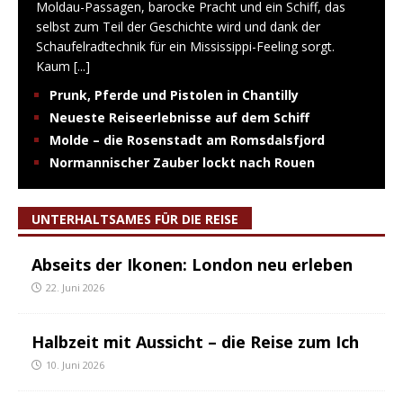
Moldau-Passagen, barocke Pracht und ein Schiff, das
selbst zum Teil der Geschichte wird und dank der
Schaufelradtechnik für ein Mississippi-Feeling sorgt.
Kaum
[...]
Prunk, Pferde und Pistolen in Chantilly
Neueste Reiseerlebnisse auf dem Schiff
Molde – die Rosenstadt am Romsdalsfjord
Normannischer Zauber lockt nach Rouen
UNTERHALTSAMES FÜR DIE REISE
Abseits der Ikonen: London neu erleben
22. Juni 2026
Halbzeit mit Aussicht – die Reise zum Ich
10. Juni 2026