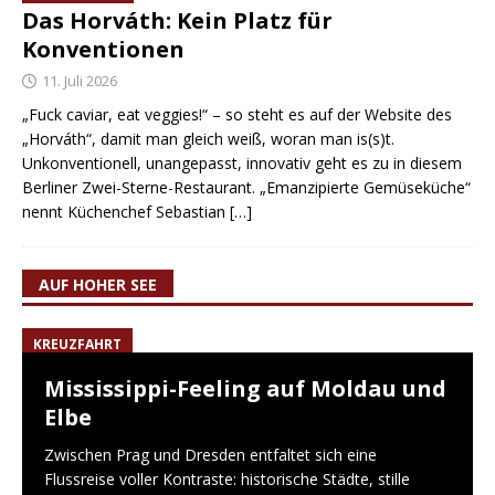
Das Horváth: Kein Platz für
Konventionen
11. Juli 2026
„Fuck caviar, eat veggies!“ – so steht es auf der Website des
„Horváth“, damit man gleich weiß, woran man is(s)t.
Unkonventionell, unangepasst, innovativ geht es zu in diesem
Berliner Zwei-Sterne-Restaurant. „Emanzipierte Gemüseküche“
nennt Küchenchef Sebastian
[…]
AUF HOHER SEE
KREUZFAHRT
Mississippi-Feeling auf Moldau und
Elbe
Zwischen Prag und Dresden entfaltet sich eine
Flussreise voller Kontraste: historische Städte, stille