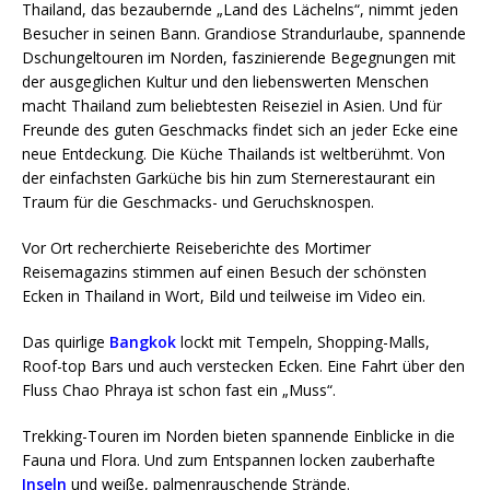
Thailand, das bezaubernde „Land des Lächelns“, nimmt jeden
Besucher in seinen Bann. Grandiose Strandurlaube, spannende
Dschungeltouren im Norden, faszinierende Begegnungen mit
der ausgeglichen Kultur und den liebenswerten Menschen
macht Thailand zum beliebtesten Reiseziel in Asien. Und für
Freunde des guten Geschmacks findet sich an jeder Ecke eine
neue Entdeckung. Die Küche Thailands ist weltberühmt. Von
der einfachsten Garküche bis hin zum Sternerestaurant ein
Traum für die Geschmacks- und Geruchsknospen.
Vor Ort recherchierte Reiseberichte des Mortimer
Reisemagazins stimmen auf einen Besuch der schönsten
Ecken in Thailand in Wort, Bild und teilweise im Video ein.
Das quirlige
Bangkok
lockt mit Tempeln, Shopping-Malls,
Roof-top Bars und auch verstecken Ecken. Eine Fahrt über den
Fluss Chao Phraya ist schon fast ein „Muss“.
Trekking-Touren im Norden bieten spannende Einblicke in die
Fauna und Flora. Und zum Entspannen locken zauberhafte
Inseln
und weiße, palmenrauschende Strände.