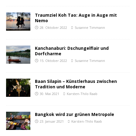
Traumziel Koh Tao: Auge in Auge mit
Nemo
28. Oktober 2022
Susanne Timmann
Kanchanaburi: Dschungelflair und
Dorfcharme
15. Oktober 2022
Susanne Timmann
Baan Silapin – Künstlerhaus zwischen
Tradition und Moderne
30. Mai 2021
Karsten-Thilo Raab
Bangkok wird zur grünen Metropole
23. Januar 2021
Karsten-Thilo Raab