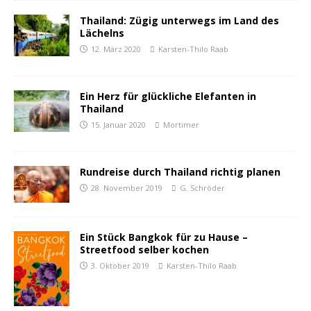
Thailand: Zügig unterwegs im Land des
Lächelns
12. März 2020
Karsten-Thilo Raab
Ein Herz für glückliche Elefanten in
Thailand
15. Januar 2020
Mortimer
Rundreise durch Thailand richtig planen
28. November 2019
G. Schröder
Ein Stück Bangkok für zu Hause –
Streetfood selber kochen
3. Oktober 2019
Karsten-Thilo Raab