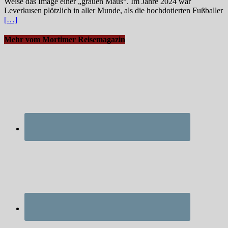
Weise das Image einer „grauen Maus“. Im Jahre 2024 war
Leverkusen plötzlich in aller Munde, als die hochdotierten Fußballer
[…]
Mehr vom Mortimer Reisemagazin