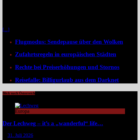
Klassische Pauschalreisen haben für viele Reisende an Reiz
verloren, denn drei Wochen Inselurlaub mit All-inclusive wirken
inzwischen oft ähnlich vorhersehbar wie der tägliche Gang ins
Büro. Umso stärker wächst der Wunsch nach mehr Individualität,
etwa in Form von Erlebnisreisen. Ein wirkliches Erlebnis besteht
[...]
Flugmodus: Sendepause über den Wolken
Zufahrtsregeln in europäischen Städten
Rechte bei Preiserhöhungen und Stornos
Reisefalle: Billigurlaub aus dem Darknet
Blick nach Österreich
Europa
Der Lechweg – it’s a „wanderful“ life…
31. Juli 2026