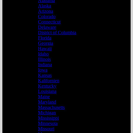
Alabama
Alaska
Arizona
Colorado
Connecticut
Delaware
District of Columbia
Florida
Georgia
Hawaii
Idaho
Illinois
Indiana
Iowa
Kansas
Kalifornien
Kentucky
Louisiana
Maine
Maryland
Massachusetts
Michigan
Mississippi
Minnesota
Missouri