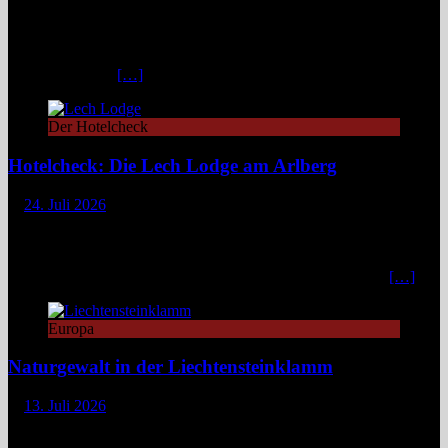
Zwischen türkisblauem Bergsee und Königsschlössern erzählt der
Lechweg eine Geschichte von ungezähmter Natur, alpiner Kultur
und moderatem Weitwandern durch zwei Länder und drei
Regionen. Still und beinahe entrückt liegt der Formarinsee in den
Lechtaler Alpen.
[…]
Der Hotelcheck
Hotelcheck: Die Lech Lodge am Arlberg
24. Juli 2026
Die Lech Lodge am Arlberg in Österreich verbindet alpine
Zurückhaltung mit diskretem Luxus. Eleganz, großer Komfort und
ein individueller Service verwandeln den Aufenthalt in ein stilvolles,
privates Bergrefugium. In einer Zeit, in der viele Häuser mit
[…]
Europa
Naturgewalt in der Liechtensteinklamm
13. Juli 2026
Die Liechtensteinklamm im Salzburger Land erweist sich als ein
spektakuläres Naturwunder mit imposanten Felswänden, modernen