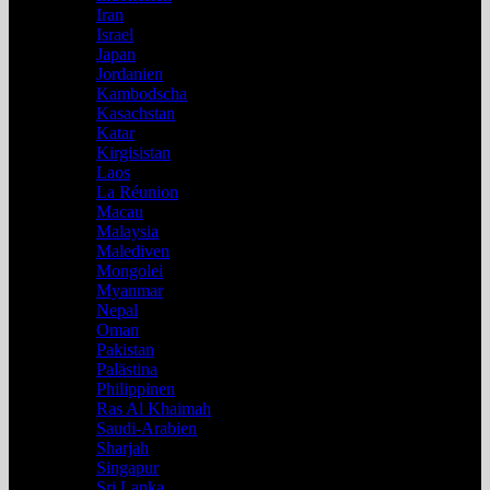
Iran
Israel
Japan
Jordanien
Kambodscha
Kasachstan
Katar
Kirgisistan
Laos
La Réunion
Macau
Malaysia
Malediven
Mongolei
Myanmar
Nepal
Oman
Pakistan
Palästina
Philippinen
Ras Al Khaimah
Saudi-Arabien
Sharjah
Singapur
Sri Lanka