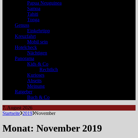
Papua Neuguinea
Samoa
Tahiti
Tonga
Genuss
Einkehrtipp
Kreuzfahrt
Mobil sein
Hotelcheck
Nächtigen
Panorama
Kids & Co
Rechtlich
Kurioses
Abseits
Meinung
Ratgeber
Buch & Co
7. August 2026
Startseite
2019
November
Monat:
November 2019