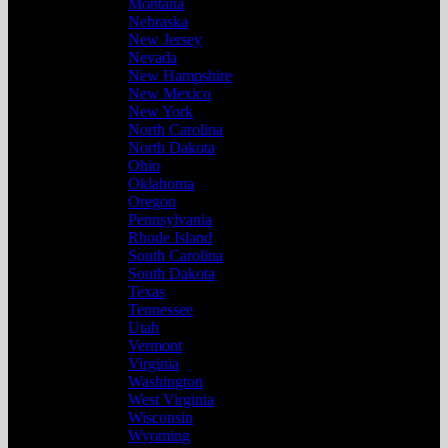
Montana
Nebraska
New Jersey
Nevada
New Hampshire
New Mexico
New York
North Carolina
North Dakota
Ohio
Oklahoma
Oregon
Pennsylvania
Rhode Island
South Carolina
South Dakota
Texas
Tennessee
Utah
Vermont
Virginia
Washington
West Virginia
Wisconsin
Wyoming