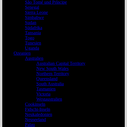
São Tomé und Príncipe
Senegal
Sierra Leone
Simbabwe
Sudan
Südafrika
Tansania
Togo
Tunesien
Uganda
Ozeanien
Australien
Australian Capital Territory
New South Wales
Northern Territory
Queensland
South Australia
Tasmanien
Victoria
Westaustralien
Cookinseln
Fidschi-Inseln
Neukaledonien
Neuseeland
Palau