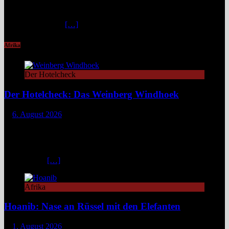
Stegen und faszinierenden Lichtspielen. Ideal für Wandernde und
Naturfans. Wer glaubt, in den österreichischen Alpen ließe sich
immer und überall
[…]
Afrika
Der Hotelcheck
Der Hotelcheck: Das Weinberg Windhoek
6. August 2026
Das Weinberg Windhoek in Namibia ist ein elegantes Boutique-
Hotel unweit des Zentrums von Windhoek. Das luxuriöse Boutique-
Hotel überzeugt mit Design, Kulinarik und nachhaltigem Konzept
und eignet sich ideal als Startpunkt für Namibia-Reisen. Nur wenige
Fahrminuten
[…]
Afrika
Hoanib: Nase an Rüssel mit den Elefanten
1. August 2026