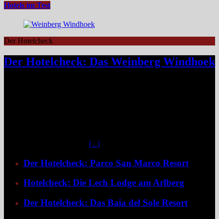
Hotels im Test
Der Hotelcheck
Der Hotelcheck: Das Weinberg Windhoek
Das Weinberg Windhoek in Namibia ist ein elegantes Boutique-
Hotel unweit des Zentrums von Windhoek. Das luxuriöse Boutique-
Hotel überzeugt mit Design, Kulinarik und nachhaltigem Konzept
und eignet sich ideal als Startpunkt für Namibia-Reisen. Nur wenige
Fahrminuten vom geschäftigen Zentrum Windhoeks entfernt, am
östlichen Stadtrand im Stadtteil Klein Windhoek gelegen, eröffnet
sich mit dem Weinberg Windhoek Gondwana Collection Namibia
eine bemerkenswert ruhige
[...]
Der Hotelcheck: Parco San Marco Resort
Hotelcheck: Die Lech Lodge am Arlberg
Der Hotelcheck: Das Baia del Sole Resort