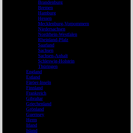
Brandenburg
Bremen
Hamburg
Hessen
Mecklenburg-Vorpommern
Niedersachsen
Nordrhein-Westfalen
Rheinland-Pfalz
Saarland
Sachsen
Sachsen-Anhalt
Schleswig-Holstein
Thüringen
England
Estland
Färöer-Inseln
Finnland
Frankreich
Gibraltar
Griechenland
Grönland
Guernsey
Herm
Irland
Island