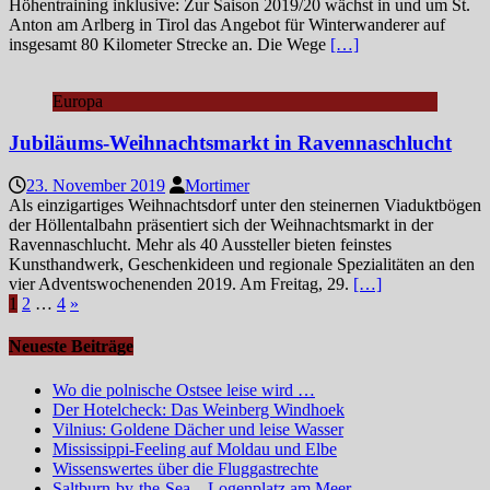
Höhentraining inklusive: Zur Saison 2019/20 wächst in und um St.
Anton am Arlberg in Tirol das Angebot für Winterwanderer auf
insgesamt 80 Kilometer Strecke an. Die Wege
[…]
Europa
Jubiläums-Weihnachtsmarkt in Ravennaschlucht
23. November 2019
Mortimer
Als einzigartiges Weihnachtsdorf unter den steinernen Viaduktbögen
der Höllentalbahn präsentiert sich der Weihnachtsmarkt in der
Ravennaschlucht. Mehr als 40 Aussteller bieten feinstes
Kunsthandwerk, Geschenkideen und regionale Spezialitäten an den
vier Adventswochenenden 2019. Am Freitag, 29.
[…]
Seitennummerierung
1
2
…
4
»
der
Neueste Beiträge
Beiträge
Wo die polnische Ostsee leise wird …
Der Hotelcheck: Das Weinberg Windhoek
Vilnius: Goldene Dächer und leise Wasser
Mississippi-Feeling auf Moldau und Elbe
Wissenswertes über die Fluggastrechte
Saltburn-by-the-Sea – Logenplatz am Meer