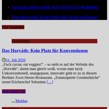
Sachsen überrascht mit UNESCO-Welterbe
Das Horváth: Kein Platz für Konventionen
Für Genießer
Einkehrtipp
Das Horváth: Kein Platz für Konventionen
11. Juli 2026
„Fuck caviar, eat veggies!“ – so steht es auf der Website des
„Horváth“, damit man gleich weiß, woran man is(s)t.
Unkonventionell, unangepasst, innovativ geht es zu in diesem
Berliner Zwei-Sterne-Restaurant. „Emanzipierte Gemüseküche“
nennt Küchenchef Sebastian
[…]
Auf hoher See