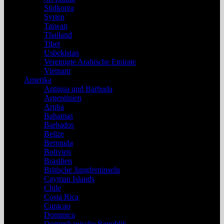
Südkorea
Syrien
Taiwan
Thailand
Tibet
Usbekistan
Vereinigte Arabische Emirate
Vietnam
Amerika
Antigua und Barbuda
Argentinien
Aruba
Bahamas
Barbados
Belize
Bermuda
Bolivien
Brasilien
Britische Jungferninseln
Cayman Islands
Chile
Costa Rica
Curacao
Dominica
Dominikanische Republik