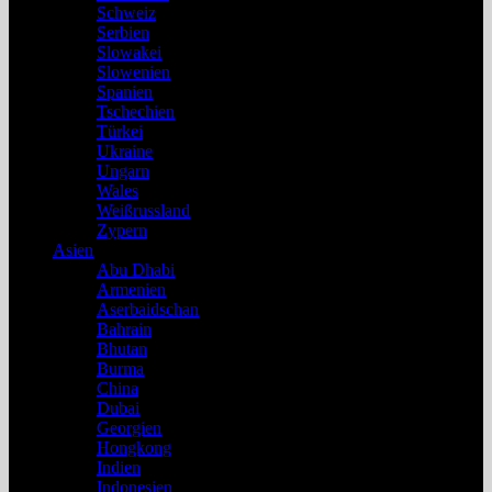
Schweiz
Serbien
Slowakei
Slowenien
Spanien
Tschechien
Türkei
Ukraine
Ungarn
Wales
Weißrussland
Zypern
Asien
Abu Dhabi
Armenien
Aserbaidschan
Bahrain
Bhutan
Burma
China
Dubai
Georgien
Hongkong
Indien
Indonesien