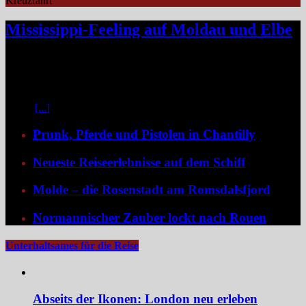
Kreuzfahrt
Mississippi-Feeling auf Moldau und Elbe
Zwischen Prag und Dresden entfaltet sich eine Flussreise voller
Kontraste: historische Städte, stille Moldau-Passagen, barocke
Pracht und ein Schiff, das selbst zum Teil der Geschichte wird und
dank der Schaufelradtechnik für ein Mississippi-Feeling sorgt.
Kaum
[...]
Prunk, Pferde und Pistolen in Chantilly
Neueste Reiseerlebnisse auf dem Schiff
Molde – die Rosenstadt am Romsdalsfjord
Normannischer Zauber lockt nach Rouen
Unterhaltsames für die Reise
Abseits der Ikonen: London neu erleben