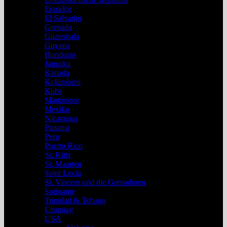
Ecuador
El Salvador
Grenada
Guatemala
Guyana
Honduras
Jamaika
Kanada
Kolumbien
Kuba
Martinique
Mexiko
Nicaragua
Panama
Peru
Puerto Rico
St. Kitts
St. Maarten
Saint Lucia
St. Vincent und die Grenadinen
Suriname
Trinidad & Tobago
Uruguay
USA