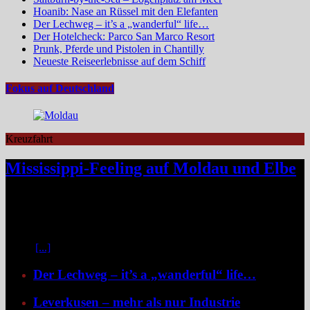
Hoanib: Nase an Rüssel mit den Elefanten
Der Lechweg – it’s a „wanderful“ life…
Der Hotelcheck: Parco San Marco Resort
Prunk, Pferde und Pistolen in Chantilly
Neueste Reiseerlebnisse auf dem Schiff
Fokus auf Deutschland
Kreuzfahrt
Mississippi-Feeling auf Moldau und Elbe
Zwischen Prag und Dresden entfaltet sich eine Flussreise voller
Kontraste: historische Städte, stille Moldau-Passagen, barocke
Pracht und ein Schiff, das selbst zum Teil der Geschichte wird und
dank der Schaufelradtechnik für ein Mississippi-Feeling sorgt.
Kaum
[...]
Der Lechweg – it’s a „wanderful“ life…
Leverkusen – mehr als nur Industrie