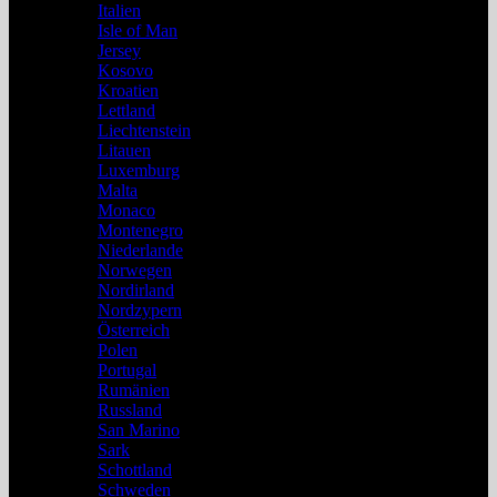
Italien
Isle of Man
Jersey
Kosovo
Kroatien
Lettland
Liechtenstein
Litauen
Luxemburg
Malta
Monaco
Montenegro
Niederlande
Norwegen
Nordirland
Nordzypern
Österreich
Polen
Portugal
Rumänien
Russland
San Marino
Sark
Schottland
Schweden