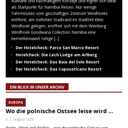
Kulinarik und nachhaltigem Konzept und eignet sich ideal
als Startpunkt für Namibia-Reisen. Nur wenige
Fahrminuten vom geschäftigen Zentrum Windhoeks
entfernt, am östlichen Stadtrand im Stadtteil Klein
Windhoek gelegen, eröffnet sich mit dem Weinberg
Windhoek Gondwana Collection Namibia eine
bemerkenswert ruhige
[...]
Der Hotelcheck: Parco San Marco Resort
Hotelcheck: Die Lech Lodge am Arlberg
Der Hotelcheck: Das Baia del Sole Resort
Der Hotelcheck: Das Capovaticano Resort
EIN BLICK IN UNSER ARCHIV
EUROPA
Wo die polnische Ostsee leise wird …
7. August 2026
Weite, Wind und Wellen – wer die polnische Ostsee von