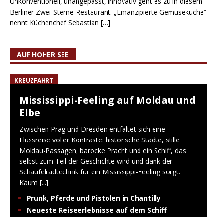
Unkonventionell, unangepasst, innovativ geht es zu in diesem
Berliner Zwei-Sterne-Restaurant. „Emanzipierte Gemüseküche“
nennt Küchenchef Sebastian
[…]
AUF HOHER SEE
KREUZFAHRT
Mississippi-Feeling auf Moldau und
Elbe
Zwischen Prag und Dresden entfaltet sich eine
Flussreise voller Kontraste: historische Städte, stille
Moldau-Passagen, barocke Pracht und ein Schiff, das
selbst zum Teil der Geschichte wird und dank der
Schaufelradtechnik für ein Mississippi-Feeling sorgt.
Kaum
[...]
Prunk, Pferde und Pistolen in Chantilly
Neueste Reiseerlebnisse auf dem Schiff