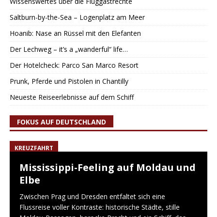
Wissenswertes über die Fluggastrechte
Saltburn-by-the-Sea – Logenplatz am Meer
Hoanib: Nase an Rüssel mit den Elefanten
Der Lechweg – it’s a „wanderful“ life…
Der Hotelcheck: Parco San Marco Resort
Prunk, Pferde und Pistolen in Chantilly
Neueste Reiseerlebnisse auf dem Schiff
FOKUS AUF DEUTSCHLAND
KREUZFAHRT
Mississippi-Feeling auf Moldau und
Elbe
Zwischen Prag und Dresden entfaltet sich eine
Flussreise voller Kontraste: historische Städte, stille