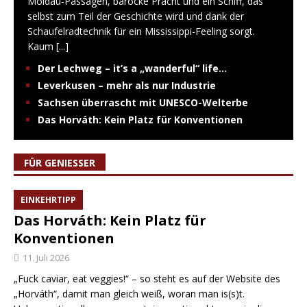
Moldau-Passagen, barocke Pracht und ein Schiff, das
selbst zum Teil der Geschichte wird und dank der
Schaufelradtechnik für ein Mississippi-Feeling sorgt.
Kaum
[...]
Der Lechweg – it’s a „wanderful“ life…
Leverkusen – mehr als nur Industrie
Sachsen überrascht mit UNESCO-Welterbe
Das Horváth: Kein Platz für Konventionen
FÜR GENIESSER
EINKEHRTIPP
Das Horváth: Kein Platz für
Konventionen
11. Juli 2026
„Fuck caviar, eat veggies!“ – so steht es auf der Website des
„Horváth“, damit man gleich weiß, woran man is(s)t.