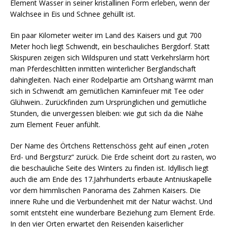
Element Wasser in seiner kristallinen Form erleben, wenn der
Walchsee in Eis und Schnee gehüllt ist.
Ein paar Kilometer weiter im Land des Kaisers und gut 700
Meter hoch liegt Schwendt, ein beschauliches Bergdorf. Statt
Skispuren zeigen sich Wildspuren und statt Verkehrslärm hört
man Pferdeschlitten inmitten winterlicher Berglandschaft
dahingleiten. Nach einer Rodelpartie am Ortshang wärmt man
sich in Schwendt am gemütlichen Kaminfeuer mit Tee oder
Glühwein.. Zurückfinden zum Ursprünglichen und gemütliche
Stunden, die unvergessen bleiben: wie gut sich da die Nähe
zum Element Feuer anfühlt.
Der Name des Örtchens Rettenschöss geht auf einen „roten
Erd- und Bergsturz“ zurück. Die Erde scheint dort zu rasten, wo
die beschauliche Seite des Winters zu finden ist. Idyllisch liegt
auch die am Ende des 17.Jahrhunderts erbaute Antniuskapelle
vor dem himmlischen Panorama des Zahmen Kaisers. Die
innere Ruhe und die Verbundenheit mit der Natur wächst. Und
somit entsteht eine wunderbare Beziehung zum Element Erde.
In den vier Orten erwartet den Reisenden kaiserlicher