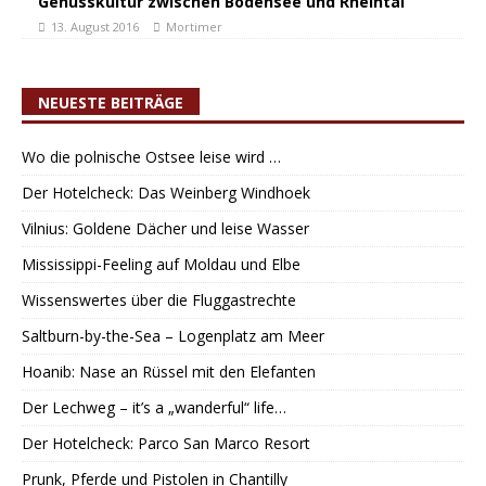
Genusskultur zwischen Bodensee und Rheintal
13. August 2016
Mortimer
NEUESTE BEITRÄGE
Wo die polnische Ostsee leise wird …
Der Hotelcheck: Das Weinberg Windhoek
Vilnius: Goldene Dächer und leise Wasser
Mississippi-Feeling auf Moldau und Elbe
Wissenswertes über die Fluggastrechte
Saltburn-by-the-Sea – Logenplatz am Meer
Hoanib: Nase an Rüssel mit den Elefanten
Der Lechweg – it’s a „wanderful“ life…
Der Hotelcheck: Parco San Marco Resort
Prunk, Pferde und Pistolen in Chantilly