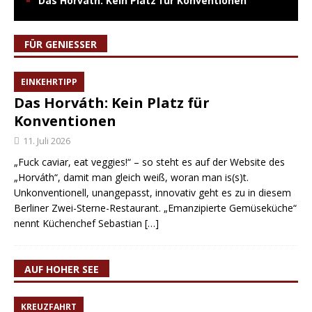
Das Horváth: Kein Platz für Konventionen
FÜR GENIESSER
EINKEHRTIPP
Das Horváth: Kein Platz für
Konventionen
11. Juli 2026
„Fuck caviar, eat veggies!“ – so steht es auf der Website des
„Horváth“, damit man gleich weiß, woran man is(s)t.
Unkonventionell, unangepasst, innovativ geht es zu in diesem
Berliner Zwei-Sterne-Restaurant. „Emanzipierte Gemüseküche“
nennt Küchenchef Sebastian
[…]
AUF HOHER SEE
KREUZFAHRT