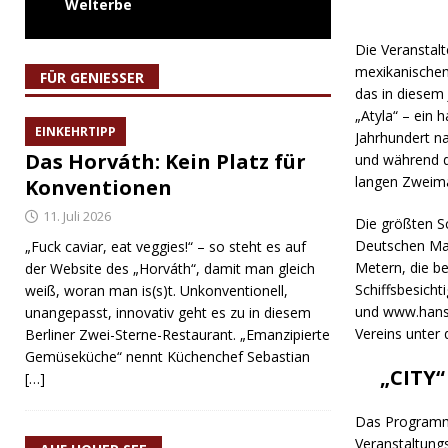
Welterbe
Die Veranstal
mexikanischen
FÜR GENIESSER
das in diesem 
„Atyla“ – ein 
EINKEHRTIPP
Jahrhundert n
Das Horváth: Kein Platz für
und während d
langen Zweima
Konventionen
11. Juli 2026
Die größten S
Deutschen Mar
„Fuck caviar, eat veggies!“ – so steht es auf
Metern, die be
der Website des „Horváth“, damit man gleich
Schiffsbesich
weiß, woran man is(s)t. Unkonventionell,
und www.hanse
unangepasst, innovativ geht es zu in diesem
Vereins unter
Berliner Zwei-Sterne-Restaurant. „Emanzipierte
Gemüseküche“ nennt Küchenchef Sebastian
„CITY“
[…]
Das Programm 
Veranstaltung