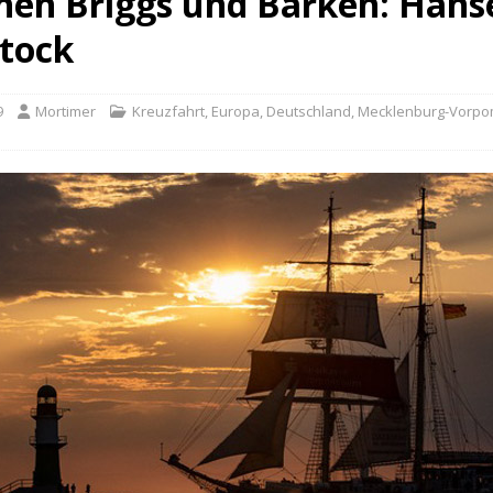
hen Briggs und Barken: Hanse
stock
9
Mortimer
Kreuzfahrt
,
Europa
,
Deutschland
,
Mecklenburg-Vorp