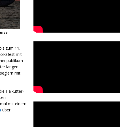
Hanse
bis zum 11.
olksfest mit
ionenpublikum
ter langen
seglern mit
die Haikutter-
sten
nmal mit einem
m
über