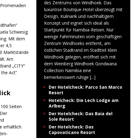
des Zentrums von Windhoek. Das
er Promenaden
luxuriöse Boutique-Hotel überzeugt mit
Design, Kulinarik und nachhaltigem
Konzept und eignet sich ideal als
adthafen“
Startpunkt für Namibia-Reisen. Nur
nuela Schwesig
wenige Fahrminuten vom geschäftigen
ing. Mit dem
Zentrum Windhoeks entfernt, am
er 4,5
östlichen Stadtrand im Stadtteil Klein
00 Marktstände
Windhoek gelegen, eröffnet sich mit
ält. Am
dem Weinberg Windhoek Gondwana
tband „CITY“
Collection Namibia eine
 the Act“
bemerkenswert ruhige
[...]
Der Hotelcheck: Parco San Marco
lick
Resort
Hotelcheck: Die Lech Lodge am
Arlberg
 100 Seiten
 Der
Der Hotelcheck: Das Baia del
Sole Resort
nd
erhältlich.
Der Hotelcheck: Das
Capovaticano Resort
tim-