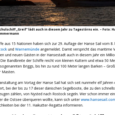
hulschiff „Greif” lädt auch in diesem Jahr zu Tagestörns ein. – Foto: 
 Zimmermann
fe aus 15 Nationen haben sich zur 29. Auflage der Hanse Sail vom 8. 
tock
und
Warnemünde
angemeldet. Damit verspricht das maritime V
ten und neuen Gästen in der Hansestadt auch in diesem Jahr ein Mill
 Die Bandbreite der Schiffe reicht von kleinen Kuttern und etwa 50 Me
sogenannten Briggs, bis hin zu rund 100 Meter langen Barken – Groß
r Masten.
anstaltung am Vortag der Hanse Sail hat sich seit nunmehr elf Jahren 
ert, bei der bis zu 17 dieser dänischen Segelboote, die zu den schnell
zeugen zählen, von Nysted nach Rostock segeln. Wer schon immer ei
er die Ostsee überqueren wollte, kann sich unter
www.hansesail.co
hkeiten bei der 11. Haikutter-Regatta informieren.