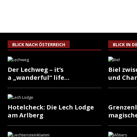
BLICK NACH ÖSTERREICH
BLICK IN D
Der Lechweg – it’s
Biel zwi
a „wanderful“ life…
und Cha
Hotelcheck: Die Lech Lodge
Grenzenl
am Arlberg
magisch