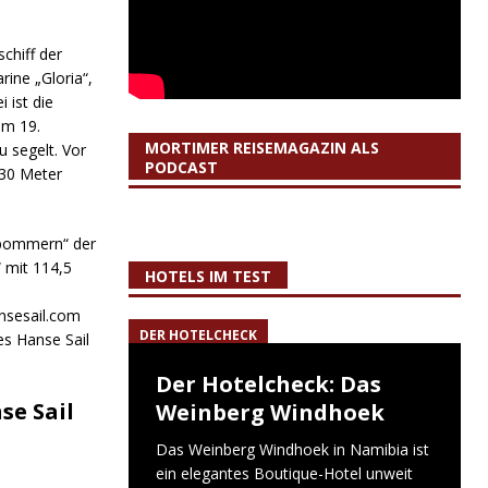
chiff der
ine „Gloria“,
 ist die
em 19.
MORTIMER REISEMAGAZIN ALS
 segelt. Vor
PODCAST
 30 Meter
orpommern“ der
 mit 114,5
HOTELS IM TEST
ansesail.com
DER HOTELCHECK
es Hanse Sail
Der Hotelcheck: Das
se Sail
Weinberg Windhoek
Das Weinberg Windhoek in Namibia ist
ein elegantes Boutique-Hotel unweit