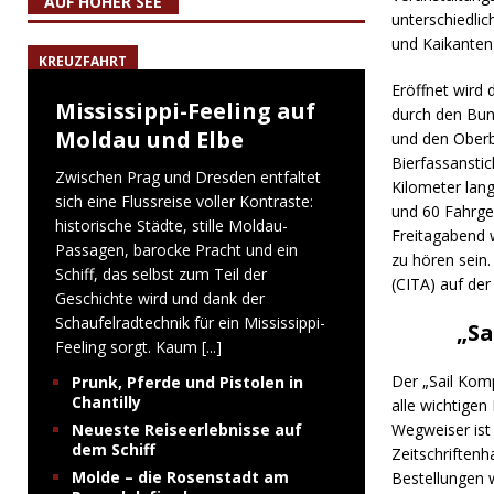
AUF HOHER SEE
unterschiedli
und Kaikanten
KREUZFAHRT
Eröffnet wird 
Mississippi-Feeling auf
durch den Bun
Moldau und Elbe
und den Oberb
Bierfassanstic
Zwischen Prag und Dresden entfaltet
Kilometer lan
sich eine Flussreise voller Kontraste:
und 60 Fahrge
historische Städte, stille Moldau-
Freitagabend 
Passagen, barocke Pracht und ein
zu hören sein.
Schiff, das selbst zum Teil der
(CITA) auf der
Geschichte wird und dank der
Schaufelradtechnik für ein Mississippi-
„Sa
Feeling sorgt. Kaum
[...]
Der „Sail Komp
Prunk, Pferde und Pistolen in
Chantilly
alle wichtige
Neueste Reiseerlebnisse auf
Wegweiser ist
dem Schiff
Zeitschriften
Molde – die Rosenstadt am
Bestellungen 