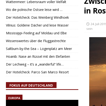
Zwisc
Wattenmeer: Lebensraum voller Vielfalt
in Ro
Wo die polnische Ostsee leise wird …
Der Hotelcheck: Das Weinberg Windhoek
24. Juli 201
Vilnius: Goldene Dächer und leise Wasser
sein
Mississippi-Feeling auf Moldau und Elbe
Wissenswertes über die Fluggastrechte
Saltburn-by-the-Sea – Logenplatz am Meer
Hoanib: Nase an Rüssel mit den Elefanten
Der Lechweg – it’s a „wanderful“ life…
Der Hotelcheck: Parco San Marco Resort
FOKUS AUF DEUTSCHLAND
EUROPA