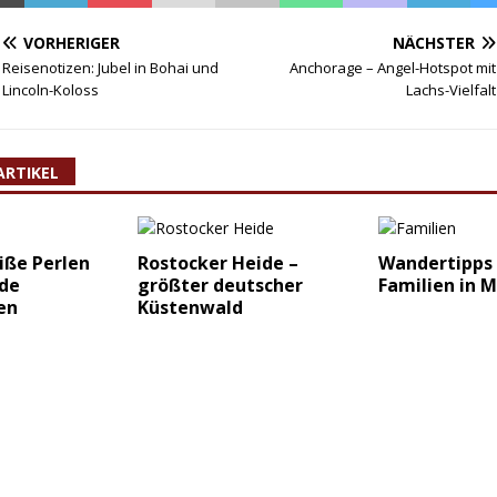
VORHERIGER
NÄCHSTER
Reisenotizen: Jubel in Bohai und
Anchorage – Angel-Hotspot mit
Lincoln-Koloss
Lachs-Vielfalt
ARTIKEL
iße Perlen
Rostocker Heide –
Wandertipps 
de
größter deutscher
Familien in
en
Küstenwald