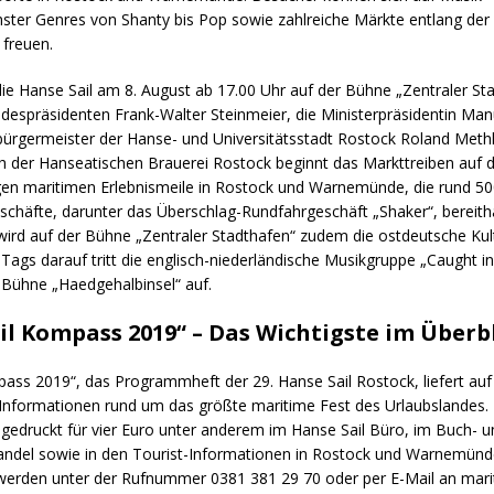
chster Genres von Shanty bis Pop sowie zahlreiche Märkte entlang d
 freuen.
die Hanse Sail am 8. August ab 17.00 Uhr auf der Bühne „Zentraler St
despräsidenten Frank-Walter Steinmeier, die Ministerpräsidentin Ma
ürgermeister der Hanse- und Universitätsstadt Rostock Roland Methl
h der Hanseatischen Brauerei Rostock beginnt das Markttreiben auf d
gen maritimen Erlebnismeile in Rostock und Warnemünde, die rund 5
schäfte, darunter das Überschlag-Rundfahrgeschäft „Shaker“, bereith
wird auf der Bühne „Zentraler Stadthafen“ zudem die ostdeutsche Kul
 Tags darauf tritt die englisch-niederländische Musikgruppe „Caught in
 Bühne „Haedgehalbinsel“ auf.
il Kompass 2019“ – Das Wichtigste im Überb
ass 2019“, das Programmheft der 29. Hanse Sail Rostock, liefert auf
n Informationen rund um das größte maritime Fest des Urlaubslandes.
 gedruckt für vier Euro unter anderem im Hanse Sail Büro, im Buch- u
handel sowie in den Tourist-Informationen in Rostock und Warnemünde 
werden unter der Rufnummer 0381 381 29 70 oder per E-Mail an mari