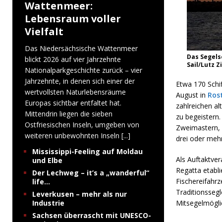
Wattenmeer:
Lebensraum voller
Vielfalt
Das Niedersächsische Wattenmeer
Das Segelsc
blickt 2026 auf vier Jahrzehnte
Sail/Lutz
Nationalparkgeschichte zurück – vier
Jahrzehnte, in denen sich einer der
Etwa 170 Schif
wertvollsten Naturlebensräume
August in
Ros
Europas sichtbar entfaltet hat.
zahlreichen al
Mittendrin liegen die sieben
zu begeistern.
Ostfriesischen Inseln, umgeben von
Zweimastern, 
weiteren unbewohnten Inseln
[...]
drei oder meh
Mississippi-Feeling auf Moldau
Als Auftaktver
und Elbe
Regatta etabli
Der Lechweg – it’s a „wanderful“
Fischereifahr
life…
Traditionssegl
Leverkusen – mehr als nur
Industrie
Mitsegelmöglic
Sachsen überrascht mit UNESCO-