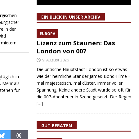
urgischen
EIN BLICK IN UNSER ARCHIV
urgischer
e in der
EUROPA
ird
Lizenz zum Staunen: Das
rmietern.
London von 007
9. August 2026
Die britische Hauptstadt London ist so etwas
wie der heimliche Star der James‑Bond‑Filme –
täglich in
mal majestätisch, mal düster, immer voller
. Mehr als
Spannung. Keine andere Stadt wurde so oft für
stehen für
die 007-Abenteuer in Szene gesetzt. Der Regen
[…]
GUT BERATEN