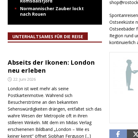
Romsdalsfjord
shop@rostock
Normannischer Zauber lockt
nach Rouen
Spontanreisen
Ostseeküste n
Ostseebäder fü
Region rund u
UNTERHALTSAMES FÜR DIE REISE
kontinuierlich
Abseits der Ikonen: London
neu erleben
22. Juni 2026
London ist weit mehr als seine
Postkartenmotive. Während sich
Besucherströme an den bekannten
Sehenswürdigkeiten drängen, entfaltet sich das
wahre Wesen der Metropole oft in ihren
stilleren Winkeln. Mit dem im Midas Verlag
erschienenen Bildband „London – Wie es
keiner kennt“ öffnet Siobhan Ferguson
[...]