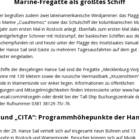
Marine-Fregatte als größtes Schiff
ter begrüßen zudem zwei lateinamerikanische Windjammer: das Flaggs
 Marine „Cuauhtemoc“ sowie das Schulschiff der kolumbianischen Mar
Jahr zum ersten Mal in Rostock anlegt. Ebenfalls zum ersten Mal dabei
handgefertigter Schoner mit Holzrumpf, der baskischen Schiffen aus d
achempfunden ist und heute unter der Flagge des Inselstaates Vanuatu
er Hanse Sail sind Gäste zu mehreren Tagesausfahrten auf dem gut
ster eingeladen.
chiffe der diesjährigen Hanse Sail sind die Fregatte „Mecklenburg-V
ine mit 139 Metern sowie die russische Viermastbark „Kruzenshtern“
ide in Warnemünde vor Anker liegen. Informationen zu öffentlichen
tigungen und Mitsegelmöglichkeiten finden Interessierte unter www.h
sail.com/mitsegeln oder direkt bei der Tall-Ship Buchungszentrale d
 der Rufnummer 0381 38129-75/-76.
 und „CITA“: Programmhöhepunkte der Han
der 29. Hanse Sail verteilt sich auf insgesamt neun Bühnen und 13
sorte in Rostock und Warnemünde. Besucher können sich auf Musik