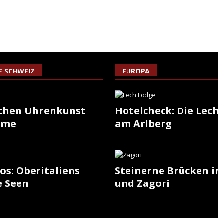
IE SCHWEIZ
EUROPA
schen Uhrenkunst
Hotelcheck: Die Lec
rme
am Arlberg
os: Oberitaliens
Steinerne Brücken i
e Seen
und Zagori