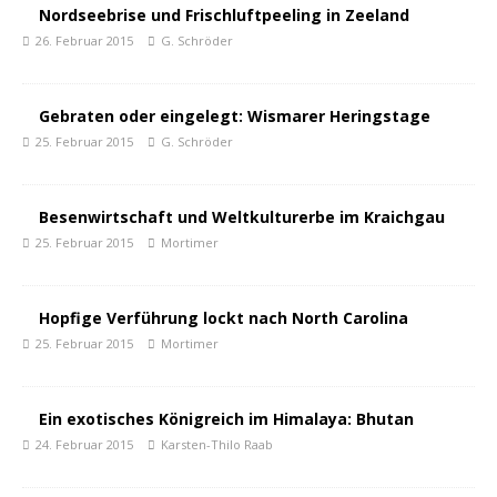
Nordseebrise und Frischluftpeeling in Zeeland
26. Februar 2015
G. Schröder
Gebraten oder eingelegt: Wismarer Heringstage
25. Februar 2015
G. Schröder
Besenwirtschaft und Weltkulturerbe im Kraichgau
25. Februar 2015
Mortimer
Hopfige Verführung lockt nach North Carolina
25. Februar 2015
Mortimer
Ein exotisches Königreich im Himalaya: Bhutan
24. Februar 2015
Karsten-Thilo Raab