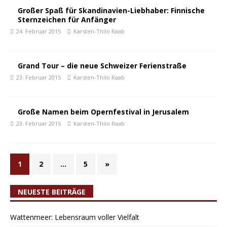
Großer Spaß für Skandinavien-Liebhaber: Finnische
Sternzeichen für Anfänger
24. Februar 2015
Karsten-Thilo Raab
Grand Tour – die neue Schweizer Ferienstraße
23. Februar 2015
Karsten-Thilo Raab
Große Namen beim Opernfestival in Jerusalem
23. Februar 2015
Karsten-Thilo Raab
1
2
…
5
»
NEUESTE BEITRÄGE
Wattenmeer: Lebensraum voller Vielfalt