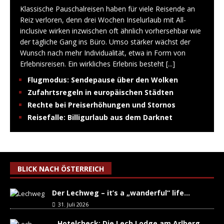
Klassische Pauschalreisen haben für viele Reisende an
Reiz verloren, denn drei Wochen Inselurlaub mit All-
inclusive wirken inzwischen oft ähnlich vorhersehbar wie
der tägliche Gang ins Büro. Umso stärker wächst der
Wunsch nach mehr Individualität, etwa in Form von
Erlebnisreisen. Ein wirkliches Erlebnis besteht
[...]
Flugmodus: Sendepause über den Wolken
Zufahrtsregeln in europäischen Städten
Rechte bei Preiserhöhungen und Stornos
Reisefalle: Billigurlaub aus dem Darknet
BLICK NACH ÖSTERREICH
Der Lechweg – it’s a „wanderful“ life…
31. Juli 2026
Hotelcheck: Die Lech Lodge am Arlberg