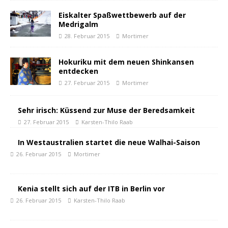
Eiskalter Spaßwettbewerb auf der
Medrigalm
28. Februar 2015
Mortimer
Hokuriku mit dem neuen Shinkansen
entdecken
27. Februar 2015
Mortimer
Sehr irisch: Küssend zur Muse der Beredsamkeit
27. Februar 2015
Karsten-Thilo Raab
In Westaustralien startet die neue Walhai-Saison
26. Februar 2015
Mortimer
Kenia stellt sich auf der ITB in Berlin vor
26. Februar 2015
Karsten-Thilo Raab