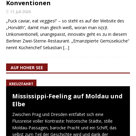
Konventionen
11. Juli 2026
„Fuck caviar, eat veggies!“ – so steht es auf der Website des
„Horváth“, damit man gleich weiß, woran man is(s)t.
Unkonventionell, unangepasst, innovativ geht es zu in diesem
Berliner Zwei-Sterne-Restaurant. „Emanzipierte Gemüseküche“
nennt Küchenchef Sebastian
[…]
AUF HOHER SEE
KREUZFAHRT
Mississippi-Feeling auf Moldau und
Elbe
Zwischen Prag und Dresden entfaltet sich eine
Flussreise voller Kontraste: historische Städte, stille
Moldau-Passagen, barocke Pracht und ein Schiff, das
selbst zum Teil der Geschichte wird und dank der