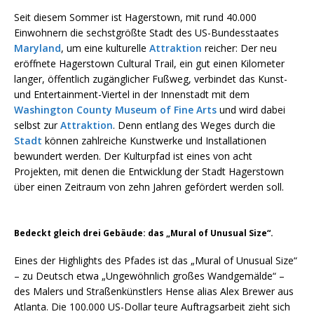
Seit diesem Sommer ist Hagerstown, mit rund 40.000
Einwohnern die sechstgrößte Stadt des US-Bundesstaates
Maryland
, um eine kulturelle
Attraktion
reicher: Der neu
eröffnete Hagerstown Cultural Trail, ein gut einen Kilometer
langer, öffentlich zugänglicher Fußweg, verbindet das Kunst-
und Entertainment-Viertel in der Innenstadt mit dem
Washington County Museum of Fine Arts
und wird dabei
selbst zur
Attraktion
. Denn entlang des Weges durch die
Stadt
können zahlreiche Kunstwerke und Installationen
bewundert werden. Der Kulturpfad ist eines von acht
Projekten, mit denen die Entwicklung der Stadt Hagerstown
über einen Zeitraum von zehn Jahren gefördert werden soll.
Bedeckt gleich drei Gebäude: das „Mural of Unusual Size“.
Eines der Highlights des Pfades ist das „Mural of Unusual Size“
– zu Deutsch etwa „Ungewöhnlich großes Wandgemälde“ –
des Malers und Straßenkünstlers Hense alias Alex Brewer aus
Atlanta. Die 100.000 US-Dollar teure Auftragsarbeit zieht sich