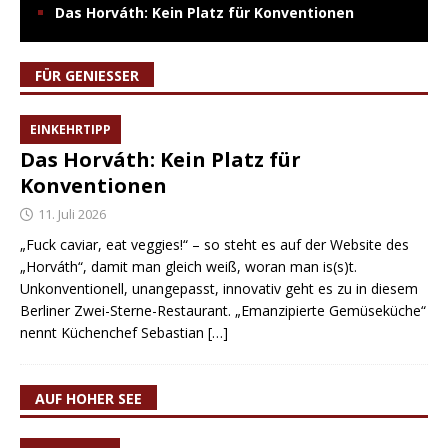
Das Horváth: Kein Platz für Konventionen
FÜR GENIESSER
EINKEHRTIPP
Das Horváth: Kein Platz für
Konventionen
11. Juli 2026
„Fuck caviar, eat veggies!“ – so steht es auf der Website des
„Horváth“, damit man gleich weiß, woran man is(s)t.
Unkonventionell, unangepasst, innovativ geht es zu in diesem
Berliner Zwei-Sterne-Restaurant. „Emanzipierte Gemüseküche“
nennt Küchenchef Sebastian
[…]
AUF HOHER SEE