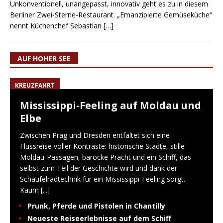
Unkonventionell, unangepasst, innovativ geht es zu in diesem
Berliner Zwei-Sterne-Restaurant. „Emanzipierte Gemüseküche“
nennt Küchenchef Sebastian
[…]
AUF HOHER SEE
KREUZFAHRT
Mississippi-Feeling auf Moldau und
Elbe
Zwischen Prag und Dresden entfaltet sich eine
Flussreise voller Kontraste: historische Städte, stille
Moldau-Passagen, barocke Pracht und ein Schiff, das
selbst zum Teil der Geschichte wird und dank der
Schaufelradtechnik für ein Mississippi-Feeling sorgt.
Kaum
[...]
Prunk, Pferde und Pistolen in Chantilly
Neueste Reiseerlebnisse auf dem Schiff