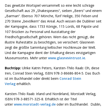
Das gewitzte Wortspiel versammelt so eine leicht schräge
Gesellschaft aus 29 „Shakespeares“, sieben „Beers“ und einem
„Barman“. Ebenso 707 Mönche, fünf Heilige, 350 Felsen und
270 Steine „bevölkern“ das Areal. Auch wissen die Dubliner seit
der Kampagne, dass 1733 Könige, 115 Lords, 68 Päpste und
107 Brücken zu Personal und Ausstattung der
Friedhofsgesellschaft gehören. Wem das nicht genügt, die
illustre Ruhestätte zu besichtigen, sei versichert: Glasnevin
zeigt die größte Sammlung keltischer Hochkreuze der Welt.
Und die Kampagne dient der Erhaltung dieses einzigartigen
Museumsortes. Mehr unter
www.glasnevintrust.ie
.
Buchtipp:
Ulrike Katrin Peters, Karsten-Thilo Raab: Oh, diese
Iren, Conrad Stein Verlag, ISBN 978-3-86686-804-5. Das Buch
ist im Buchhandel oder direkt beim
Conrad Stein
Verlag
erhältlich.
Karsten-Thilo Raab: Irland und Nordirland, Morstadt Verlag,
ISBN 978-3-88571-325-8. Erhältlich ist der Titel
unter
www.morstadt-verlag.de
oder im Buchhandel.
Dublin,