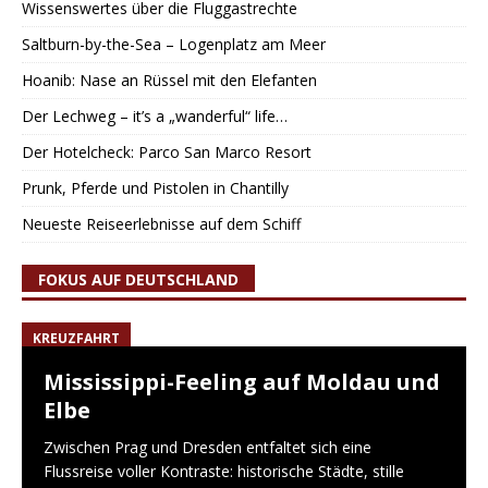
Wissenswertes über die Fluggastrechte
Saltburn-by-the-Sea – Logenplatz am Meer
Hoanib: Nase an Rüssel mit den Elefanten
Der Lechweg – it’s a „wanderful“ life…
Der Hotelcheck: Parco San Marco Resort
Prunk, Pferde und Pistolen in Chantilly
Neueste Reiseerlebnisse auf dem Schiff
FOKUS AUF DEUTSCHLAND
KREUZFAHRT
Mississippi-Feeling auf Moldau und
Elbe
Zwischen Prag und Dresden entfaltet sich eine
Flussreise voller Kontraste: historische Städte, stille