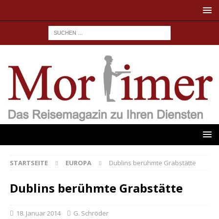
STARTSEITE
EUROPA
Dublins berühmte Grabstätte
Dublins berühmte Grabstätte
18. Januar 2014
G. Schröder