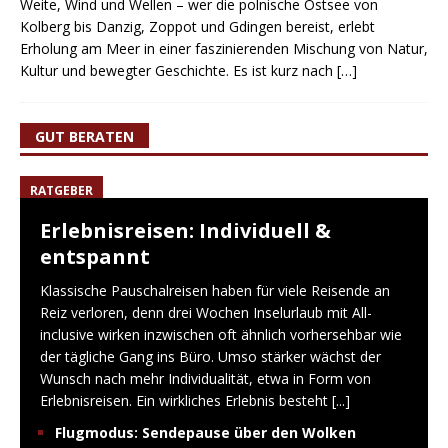
Weite, Wind und Wellen – wer die polnische Ostsee von
Kolberg bis Danzig, Zoppot und Gdingen bereist, erlebt
Erholung am Meer in einer faszinierenden Mischung von Natur,
Kultur und bewegter Geschichte. Es ist kurz nach
[…]
GUT BERATEN
RATGEBER
Erlebnisreisen: Individuell &
entspannt
Klassische Pauschalreisen haben für viele Reisende an
Reiz verloren, denn drei Wochen Inselurlaub mit All-
inclusive wirken inzwischen oft ähnlich vorhersehbar wie
der tägliche Gang ins Büro. Umso stärker wächst der
Wunsch nach mehr Individualität, etwa in Form von
Erlebnisreisen. Ein wirkliches Erlebnis besteht
[...]
Flugmodus: Sendepause über den Wolken