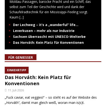
Moldau-Passagen, barocke Pracht und ein Schiff, das
selbst zum Teil der Geschichte wird und dank der
Schaufelradtechnik für ein Mississippi-Feeling sorgt.
Kaum
[...]
Der Lechweg – it’s a „wanderful“ life…
Leverkusen – mehr als nur Industrie
Sachsen überrascht mit UNESCO-Welterbe
Das Horváth: Kein Platz für Konventionen
FÜR GENIESSER
EINKEHRTIPP
Das Horváth: Kein Platz für
Konventionen
11. Juli 2026
„Fuck caviar, eat veggies!“ – so steht es auf der Website des
„Horváth“, damit man gleich weiß, woran man is(s)t.