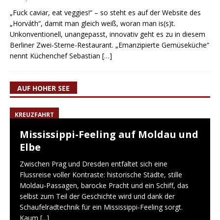
„Fuck caviar, eat veggies!“ – so steht es auf der Website des
„Horváth“, damit man gleich weiß, woran man is(s)t.
Unkonventionell, unangepasst, innovativ geht es zu in diesem
Berliner Zwei-Sterne-Restaurant. „Emanzipierte Gemüseküche“
nennt Küchenchef Sebastian
[…]
AUF HOHER SEE
KREUZFAHRT
Mississippi-Feeling auf Moldau und
Elbe
Zwischen Prag und Dresden entfaltet sich eine
Flussreise voller Kontraste: historische Städte, stille
Moldau-Passagen, barocke Pracht und ein Schiff, das
selbst zum Teil der Geschichte wird und dank der
Schaufelradtechnik für ein Mississippi-Feeling sorgt.
Kaum
[...]