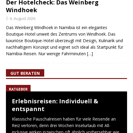
Der Hotelcheck: Das Weinberg
Windhoek
6. August 2026
Das Weinberg Windhoek in Namibia ist ein elegantes
Boutique-Hotel unweit des Zentrums von Windhoek. Das
luxuriöse Boutique-Hotel überzeugt mit Design, Kulinarik und
nachhaltigem Konzept und eignet sich ideal als Startpunkt für
Namibia-Reisen. Nur wenige Fahrminuten
[…]
GUT BERATEN
RATGEBER
Erlebnisreisen: Individuell &
entspannt
Klassische Pauschalreisen haben für viele Reisende an
Reiz verloren, denn drei Wochen Inselurlaub mit All-
inclusive wirken inzwischen oft ähnlich vorhersehbar wie