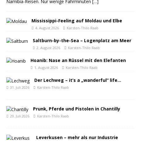
Namibia-Reisen. Nur wenige Fahrminuten
[…]
Mississippi-Feeling auf Moldau und Elbe
4. August 2026
Karsten-Thilo Raab
Saltburn-by-the-Sea – Logenplatz am Meer
2. August 2026
Karsten-Thilo Raab
Hoanib: Nase an Rüssel mit den Elefanten
1. August 2026
Karsten-Thilo Raab
Der Lechweg – it’s a „wanderful“ life…
31. Juli 2026
Karsten-Thilo Raab
Prunk, Pferde und Pistolen in Chantilly
29. Juli 2026
Karsten-Thilo Raab
Leverkusen – mehr als nur Industrie