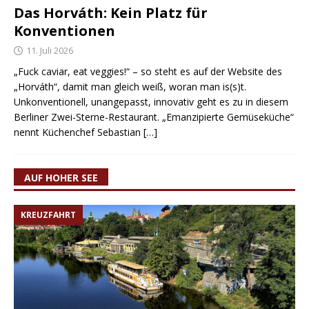
Das Horváth: Kein Platz für
Konventionen
11. Juli 2026
„Fuck caviar, eat veggies!“ – so steht es auf der Website des
„Horváth“, damit man gleich weiß, woran man is(s)t.
Unkonventionell, unangepasst, innovativ geht es zu in diesem
Berliner Zwei-Sterne-Restaurant. „Emanzipierte Gemüseküche“
nennt Küchenchef Sebastian
[…]
AUF HOHER SEE
KREUZFAHRT