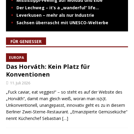
Mississippi-Feeling auf Moldau und Elbe
Der Lechweg – it’s a „wanderful“ life…
Leverkusen – mehr als nur Industrie
Sachsen überrascht mit UNESCO-Welterbe
FÜR GENIESSER
EUROPA
Das Horváth: Kein Platz für
Konventionen
11. Juli 2026
„Fuck caviar, eat veggies!“ – so steht es auf der Website des
„Horváth“, damit man gleich weiß, woran man is(s)t.
Unkonventionell, unangepasst, innovativ geht es zu in diesem
Berliner Zwei-Sterne-Restaurant. „Emanzipierte Gemüseküche“
nennt Küchenchef Sebastian
[…]