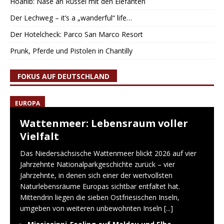
Hoanib: Nase an Rüssel mit den Elefanten
Der Lechweg – it’s a „wanderful“ life…
Der Hotelcheck: Parco San Marco Resort
Prunk, Pferde und Pistolen in Chantilly
FOKUS AUF DEUTSCHLAND
EUROPA
Wattenmeer: Lebensraum voller
Vielfalt
Das Niedersächsische Wattenmeer blickt 2026 auf vier
Jahrzehnte Nationalparkgeschichte zurück – vier
Jahrzehnte, in denen sich einer der wertvollsten
Naturlebensräume Europas sichtbar entfaltet hat.
Mittendrin liegen die sieben Ostfriesischen Inseln,
umgeben von weiteren unbewohnten Inseln
[...]