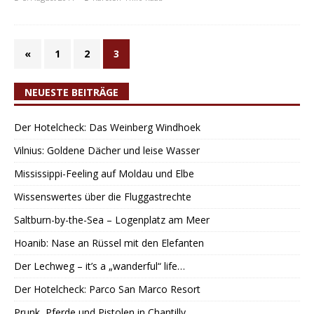
«
1
2
3
NEUESTE BEITRÄGE
Der Hotelcheck: Das Weinberg Windhoek
Vilnius: Goldene Dächer und leise Wasser
Mississippi-Feeling auf Moldau und Elbe
Wissenswertes über die Fluggastrechte
Saltburn-by-the-Sea – Logenplatz am Meer
Hoanib: Nase an Rüssel mit den Elefanten
Der Lechweg – it’s a „wanderful“ life…
Der Hotelcheck: Parco San Marco Resort
Prunk, Pferde und Pistolen in Chantilly