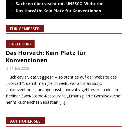
Sachsen überrascht mit UNESCO-Welterbe
Das Horváth: Kein Platz für Konventionen
FÜR GENIESSER
EINKEHRTIPP
Das Horváth: Kein Platz für
Konventionen
11. Juli 2026
„Fuck caviar, eat veggies!“ – so steht es auf der Website des
„Horváth“, damit man gleich weiß, woran man is(s)t.
Unkonventionell, unangepasst, innovativ geht es zu in diesem
Berliner Zwei-Sterne-Restaurant. „Emanzipierte Gemüseküche“
nennt Küchenchef Sebastian
[…]
AUF HOHER SEE