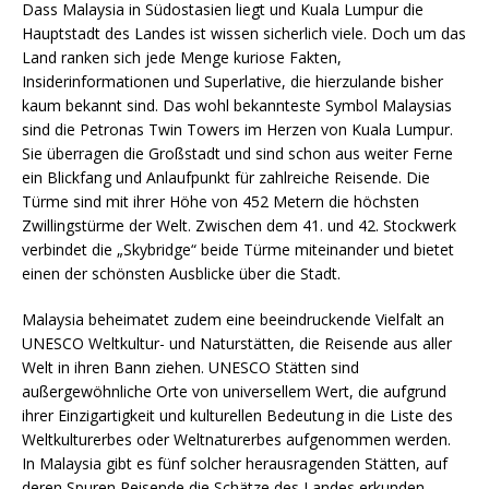
Dass Malaysia in Südostasien liegt und Kuala Lumpur die
Hauptstadt des Landes ist wissen sicherlich viele. Doch um das
Land ranken sich jede Menge kuriose Fakten,
Insiderinformationen und Superlative, die hierzulande bisher
kaum bekannt sind. Das wohl bekannteste Symbol Malaysias
sind die Petronas Twin Towers im Herzen von Kuala Lumpur.
Sie überragen die Großstadt und sind schon aus weiter Ferne
ein Blickfang und Anlaufpunkt für zahlreiche Reisende. Die
Türme sind mit ihrer Höhe von 452 Metern die höchsten
Zwillingstürme der Welt. Zwischen dem 41. und 42. Stockwerk
verbindet die „Skybridge“ beide Türme miteinander und bietet
einen der schönsten Ausblicke über die Stadt.
Malaysia beheimatet zudem eine beeindruckende Vielfalt an
UNESCO Weltkultur- und Naturstätten, die Reisende aus aller
Welt in ihren Bann ziehen. UNESCO Stätten sind
außergewöhnliche Orte von universellem Wert, die aufgrund
ihrer Einzigartigkeit und kulturellen Bedeutung in die Liste des
Weltkulturerbes oder Weltnaturerbes aufgenommen werden.
In Malaysia gibt es fünf solcher herausragenden Stätten, auf
deren Spuren Reisende die Schätze des Landes erkunden