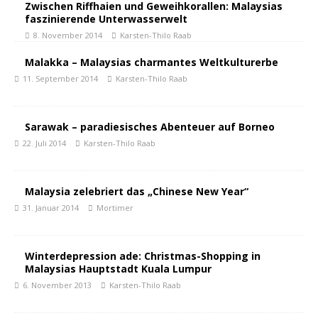
Zwischen Riffhaien und Geweihkorallen: Malaysias
faszinierende Unterwasserwelt
8. November 2014
Karsten-Thilo Raab
Malakka – Malaysias charmantes Weltkulturerbe
11. September 2014
Karsten-Thilo Raab
Sarawak – paradiesisches Abenteuer auf Borneo
22. Juli 2014
Karsten-Thilo Raab
Malaysia zelebriert das „Chinese New Year“
31. Januar 2014
Mortimer
Winterdepression ade: Christmas-Shopping in
Malaysias Hauptstadt Kuala Lumpur
6. November 2013
Karsten-Thilo Raab