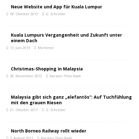
Neue Website und App für Kuala Lumpur
18. Oktober 2013
G. Schröder
Kuala Lumpurs Vergangenheit und Zukunft unter
einem Dach
13. Juni 2013
Mortimer
Christmas-Shopping in Malaysia
28. November 2012
Karsten-Thilo Raab
Malaysia gibt sich ganz „elefantös“: Auf Tuchfühlung
mit den grauen Riesen
21. Oktober 2011
G. Schröder
North Borneo Railway rollt wieder
5. August 2011
Karsten-Thilo Raab