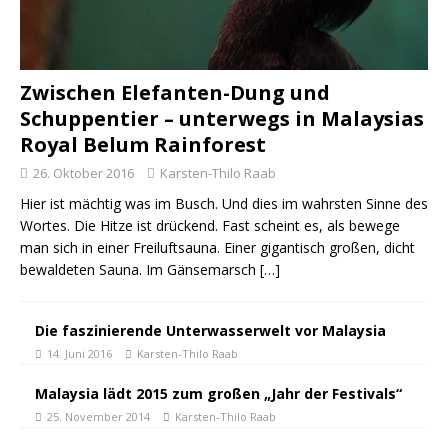
Zwischen Elefanten-Dung und
Schuppentier – unterwegs in Malaysias
Royal Belum Rainforest
26. Oktober 2016
Karsten-Thilo Raab
Hier ist mächtig was im Busch. Und dies im wahrsten Sinne des
Wortes. Die Hitze ist drückend. Fast scheint es, als bewege
man sich in einer Freiluftsauna. Einer gigantisch großen, dicht
bewaldeten Sauna. Im Gänsemarsch
[…]
Die faszinierende Unterwasserwelt vor Malaysia
14. Juni 2016
Karsten-Thilo Raab
Malaysia lädt 2015 zum großen „Jahr der Festivals“
25. November 2014
Karsten-Thilo Raab