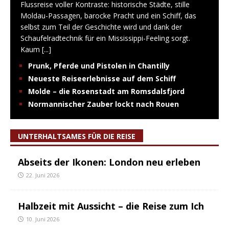
Flussreise voller Kontraste: historische Städte, stille
Moldau-Passagen, barocke Pracht und ein Schiff, das
selbst zum Teil der Geschichte wird und dank der
Schaufelradtechnik für ein Mississippi-Feeling sorgt.
Kaum
[...]
Prunk, Pferde und Pistolen in Chantilly
Neueste Reiseerlebnisse auf dem Schiff
Molde – die Rosenstadt am Romsdalsfjord
Normannischer Zauber lockt nach Rouen
UNTERHALTSAMES FÜR DIE REISE
Abseits der Ikonen: London neu erleben
22. Juni 2026
Halbzeit mit Aussicht – die Reise zum Ich
10. Juni 2026