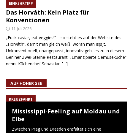
EINKEHRTIPP
Das Horváth: Kein Platz für
Konventionen
11. Juli 2026
„Fuck caviar, eat veggies!“ – so steht es auf der Website des
„Horváth“, damit man gleich weiß, woran man is(s)t.
Unkonventionell, unangepasst, innovativ geht es zu in diesem
Berliner Zwei-Sterne-Restaurant. „Emanzipierte Gemüseküche“
nennt Küchenchef Sebastian
[…]
AUF HOHER SEE
KREUZFAHRT
Mississippi-Feeling auf Moldau und
Elbe
Zwischen Prag und Dresden entfaltet sich eine