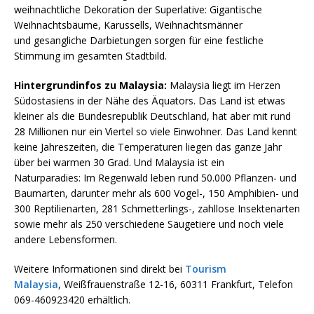
weihnachtliche Dekoration der Superlative: Gigantische
Weihnachtsbäume, Karussells, Weihnachtsmänner
und gesangliche Darbietungen sorgen für eine festliche
Stimmung im gesamten Stadtbild.
Hintergrundinfos zu Malaysia:
Malaysia liegt im Herzen
Südostasiens in der Nähe des Äquators. Das Land ist etwas
kleiner als die Bundesrepublik Deutschland, hat aber mit rund
28 Millionen nur ein Viertel so viele Einwohner. Das Land kennt
keine Jahreszeiten, die Temperaturen liegen das ganze Jahr
über bei warmen 30 Grad. Und Malaysia ist ein
Naturparadies: Im Regenwald leben rund 50.000 Pflanzen- und
Baumarten, darunter mehr als 600 Vogel-, 150 Amphibien- und
300 Reptilienarten, 281 Schmetterlings-, zahllose Insektenarten
sowie mehr als 250 verschiedene Säugetiere und noch viele
andere Lebensformen.
Weitere Informationen sind direkt bei
Tourism
Malaysia
, Weißfrauenstraße 12-16, 60311 Frankfurt, Telefon
069-460923420 erhältlich.