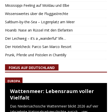
Mississippi-Feeling auf Moldau und Elbe
Wissenswertes über die Fluggastrechte
Saltburn-by-the-Sea – Logenplatz am Meer
Hoanib: Nase an Rüssel mit den Elefanten
Der Lechweg – it’s a „wanderful“ life…
Der Hotelcheck: Parco San Marco Resort
Prunk, Pferde und Pistolen in Chantilly
FOKUS AUF DEUTSCHLAND
EUROPA
Wattenmeer: Lebensraum voller
Vielfalt
Das Niedersächsische Wattenmeer blickt 2026 auf vier
Jahrzehnte Nationalparkgeschichte zurück – vier