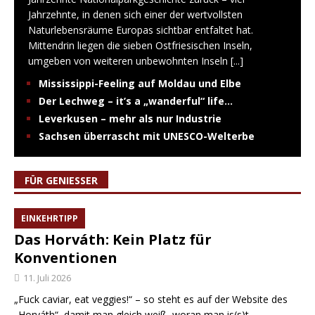
Jahrzehnte, in denen sich einer der wertvollsten
Naturlebensräume Europas sichtbar entfaltet hat.
Mittendrin liegen die sieben Ostfriesischen Inseln,
umgeben von weiteren unbewohnten Inseln
[...]
Mississippi-Feeling auf Moldau und Elbe
Der Lechweg – it’s a „wanderful“ life…
Leverkusen – mehr als nur Industrie
Sachsen überrascht mit UNESCO-Welterbe
FÜR GENIESSER
EINKEHRTIPP
Das Horváth: Kein Platz für
Konventionen
11. Juli 2026
„Fuck caviar, eat veggies!“ – so steht es auf der Website des
„Horváth“, damit man gleich weiß, woran man is(s)t.