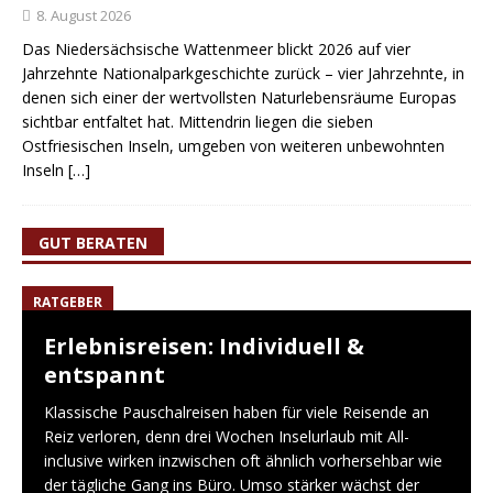
8. August 2026
Das Niedersächsische Wattenmeer blickt 2026 auf vier
Jahrzehnte Nationalparkgeschichte zurück – vier Jahrzehnte, in
denen sich einer der wertvollsten Naturlebensräume Europas
sichtbar entfaltet hat. Mittendrin liegen die sieben
Ostfriesischen Inseln, umgeben von weiteren unbewohnten
Inseln
[…]
GUT BERATEN
RATGEBER
Erlebnisreisen: Individuell &
entspannt
Klassische Pauschalreisen haben für viele Reisende an
Reiz verloren, denn drei Wochen Inselurlaub mit All-
inclusive wirken inzwischen oft ähnlich vorhersehbar wie
der tägliche Gang ins Büro. Umso stärker wächst der