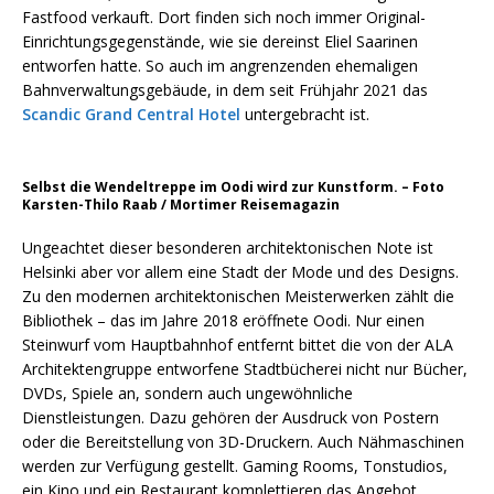
Fastfood verkauft. Dort finden sich noch immer Original-
Einrichtungsgegenstände, wie sie dereinst Eliel Saarinen
entworfen hatte. So auch im angrenzenden ehemaligen
Bahnverwaltungsgebäude, in dem seit Frühjahr 2021 das
Scandic Grand Central Hotel
untergebracht ist.
Selbst die Wendeltreppe im Oodi wird zur Kunstform. – Foto
Karsten-Thilo Raab / Mortimer Reisemagazin
Ungeachtet dieser besonderen architektonischen Note ist
Helsinki aber vor allem eine Stadt der Mode und des Designs.
Zu den modernen architektonischen Meisterwerken zählt die
Bibliothek – das im Jahre 2018 eröffnete Oodi. Nur einen
Steinwurf vom Hauptbahnhof entfernt bittet die von der ALA
Architektengruppe entworfene Stadtbücherei nicht nur Bücher,
DVDs, Spiele an, sondern auch ungewöhnliche
Dienstleistungen. Dazu gehören der Ausdruck von Postern
oder die Bereitstellung von 3D-Druckern. Auch Nähmaschinen
werden zur Verfügung gestellt. Gaming Rooms, Tonstudios,
ein Kino und ein Restaurant komplettieren das Angebot.