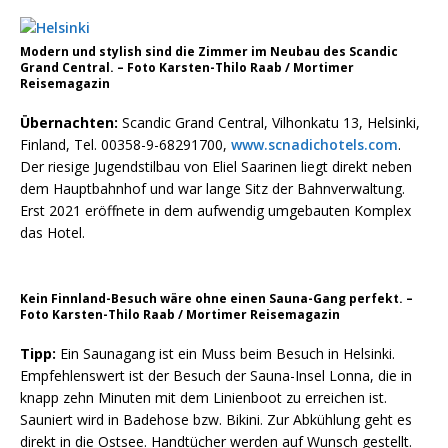
Modern und stylish sind die Zimmer im Neubau des Scandic
Grand Central. – Foto Karsten-Thilo Raab / Mortimer
Reisemagazin
Übernachten:
Scandic Grand Central, Vilhonkatu 13, Helsinki,
Finland, Tel. 00358-9-68291700,
www.scnadichotels.com
.
Der riesige Jugendstilbau von Eliel Saarinen liegt direkt neben
dem Hauptbahnhof und war lange Sitz der Bahnverwaltung.
Erst 2021 eröffnete in dem aufwendig umgebauten Komplex
das Hotel.
Kein Finnland-Besuch wäre ohne einen Sauna-Gang perfekt. –
Foto Karsten-Thilo Raab / Mortimer Reisemagazin
Tipp:
Ein Saunagang ist ein Muss beim Besuch in Helsinki.
Empfehlenswert ist der Besuch der Sauna-Insel Lonna, die in
knapp zehn Minuten mit dem Linienboot zu erreichen ist.
Sauniert wird in Badehose bzw. Bikini. Zur Abkühlung geht es
direkt in die Ostsee. Handtücher werden auf Wunsch gestellt.