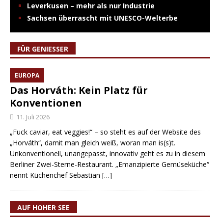
Leverkusen – mehr als nur Industrie
Sachsen überrascht mit UNESCO-Welterbe
FÜR GENIESSER
EUROPA
Das Horváth: Kein Platz für
Konventionen
11. Juli 2026
„Fuck caviar, eat veggies!“ – so steht es auf der Website des
„Horváth“, damit man gleich weiß, woran man is(s)t.
Unkonventionell, unangepasst, innovativ geht es zu in diesem
Berliner Zwei-Sterne-Restaurant. „Emanzipierte Gemüseküche“
nennt Küchenchef Sebastian
[…]
AUF HOHER SEE