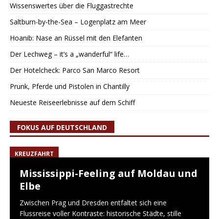
Wissenswertes über die Fluggastrechte
Saltburn-by-the-Sea – Logenplatz am Meer
Hoanib: Nase an Rüssel mit den Elefanten
Der Lechweg – it’s a „wanderful“ life…
Der Hotelcheck: Parco San Marco Resort
Prunk, Pferde und Pistolen in Chantilly
Neueste Reiseerlebnisse auf dem Schiff
FOKUS AUF DEUTSCHLAND
KREUZFAHRT
Mississippi-Feeling auf Moldau und
Elbe
Zwischen Prag und Dresden entfaltet sich eine
Flussreise voller Kontraste: historische Städte, stille