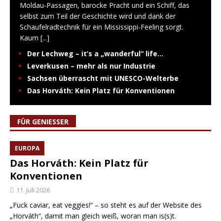
Moldau-Passagen, barocke Pracht und ein Schiff, das
selbst zum Teil der Geschichte wird und dank der
Schaufelradtechnik für ein Mississippi-Feeling sorgt.
Kaum
[...]
Der Lechweg – it’s a „wanderful“ life…
Leverkusen – mehr als nur Industrie
Sachsen überrascht mit UNESCO-Welterbe
Das Horváth: Kein Platz für Konventionen
FÜR GENIESSER
EUROPA
Das Horváth: Kein Platz für
Konventionen
11. Juli 2026
„Fuck caviar, eat veggies!“ – so steht es auf der Website des
„Horváth“, damit man gleich weiß, woran man is(s)t.