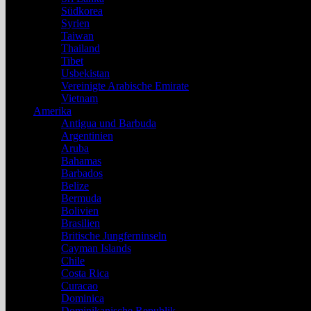
Südkorea
Syrien
Taiwan
Thailand
Tibet
Usbekistan
Vereinigte Arabische Emirate
Vietnam
Amerika
Antigua und Barbuda
Argentinien
Aruba
Bahamas
Barbados
Belize
Bermuda
Bolivien
Brasilien
Britische Jungferninseln
Cayman Islands
Chile
Costa Rica
Curacao
Dominica
Dominikanische Republik