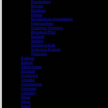
Brandenburg
Bremen
Hamburg
Hessen
Mecklenburg-Vorpommern
Niedersachsen
Nordrhein-Westfalen
Rheinland-Pfalz
Saarland
Sachsen
Sachsen-Anhalt
Schleswig-Holstein
Thüringen
England
Estland
Färöer-Inseln
Finnland
Frankreich
Gibraltar
Griechenland
Grönland
Guernsey
Herm
Irland
Island