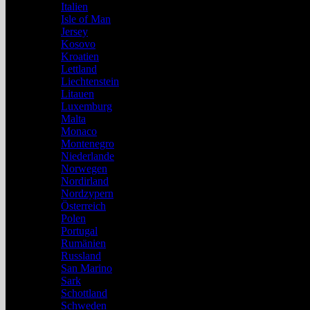
Italien
Isle of Man
Jersey
Kosovo
Kroatien
Lettland
Liechtenstein
Litauen
Luxemburg
Malta
Monaco
Montenegro
Niederlande
Norwegen
Nordirland
Nordzypern
Österreich
Polen
Portugal
Rumänien
Russland
San Marino
Sark
Schottland
Schweden