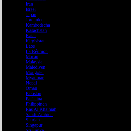
Iran
Israel
Japan
Jordanien
Kambodscha
Kasachstan
Katar
Kirgisistan
Laos
La Réunion
Macau
Malaysia
Malediven
Mongolei
Myanmar
Nepal
Oman
Pakistan
Palästina
Philippinen
Ras Al Khaimah
Saudi-Arabien
Sharjah
Singapur
Sri Lanka