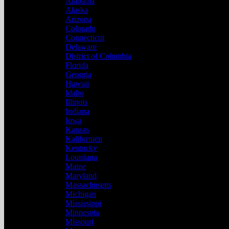
Alabama
Alaska
Arizona
Colorado
Connecticut
Delaware
District of Columbia
Florida
Georgia
Hawaii
Idaho
Illinois
Indiana
Iowa
Kansas
Kalifornien
Kentucky
Louisiana
Maine
Maryland
Massachusetts
Michigan
Mississippi
Minnesota
Missouri