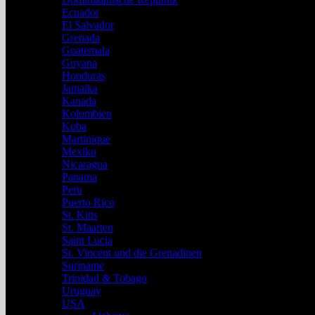
Ecuador
El Salvador
Grenada
Guatemala
Guyana
Honduras
Jamaika
Kanada
Kolumbien
Kuba
Martinique
Mexiko
Nicaragua
Panama
Peru
Puerto Rico
St. Kitts
St. Maarten
Saint Lucia
St. Vincent und die Grenadinen
Suriname
Trinidad & Tobago
Uruguay
USA