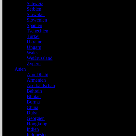
Schweiz
Serbien
Slowakei
Slowenien
Spanien
Tschechien
Türkei
Ukraine
Ungarn
Wales
Weißrussland
Zypern
Asien
Abu Dhabi
Armenien
Aserbaidschan
Bahrain
Bhutan
Burma
China
Dubai
Georgien
Hongkong
Indien
Indonesien