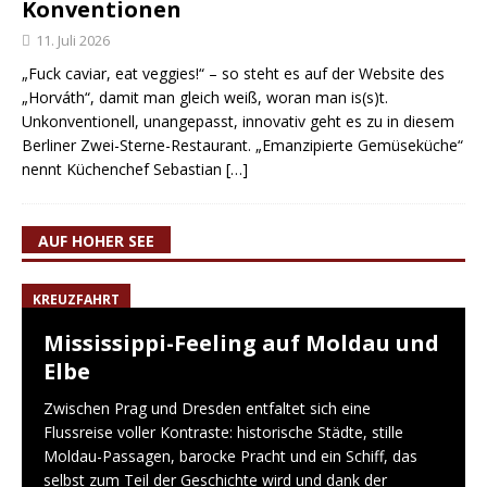
Konventionen
11. Juli 2026
„Fuck caviar, eat veggies!“ – so steht es auf der Website des
„Horváth“, damit man gleich weiß, woran man is(s)t.
Unkonventionell, unangepasst, innovativ geht es zu in diesem
Berliner Zwei-Sterne-Restaurant. „Emanzipierte Gemüseküche“
nennt Küchenchef Sebastian
[…]
AUF HOHER SEE
KREUZFAHRT
Mississippi-Feeling auf Moldau und
Elbe
Zwischen Prag und Dresden entfaltet sich eine
Flussreise voller Kontraste: historische Städte, stille
Moldau-Passagen, barocke Pracht und ein Schiff, das
selbst zum Teil der Geschichte wird und dank der