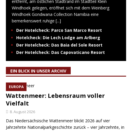
entfernt, am östlichen Stadtrand im Stadtteil Klein
Windhoek gelegen, eröffnet sich mit dem Weinberg
Windhoek Gondwana Collection Namibia eine
bemerkenswert ruhige
[...]
Der Hotelcheck: Parco San Marco Resort
Hotelcheck: Die Lech Lodge am Arlberg
Der Hotelcheck: Das Baia del Sole Resort
Der Hotelcheck: Das Capovaticano Resort
EIN BLICK IN UNSER ARCHIV
EUROPA
Wattenmeer: Lebensraum voller
Vielfalt
8. August 2026
Das Niedersächsische Wattenmeer blickt 2026 auf vier
Jahrzehnte Nationalparkgeschichte zurück – vier Jahrzehnte, in