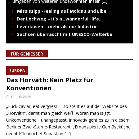
umgeben von weiteren unbewohnten Inseln
[...]
Mississippi-Feeling auf Moldau und Elbe
Der Lechweg – it’s a „wanderful“ life…
Leverkusen – mehr als nur Industrie
Sachsen überrascht mit UNESCO-Welterbe
FÜR GENIESSER
EUROPA
Das Horváth: Kein Platz für
Konventionen
11. Juli 2026
„Fuck caviar, eat veggies!“ – so steht es auf der Website des
„Horváth“, damit man gleich weiß, woran man is(s)t.
Unkonventionell, unangepasst, innovativ geht es zu in diesem
Berliner Zwei-Sterne-Restaurant. „Emanzipierte Gemüseküche“
nennt Küchenchef Sebastian
[…]