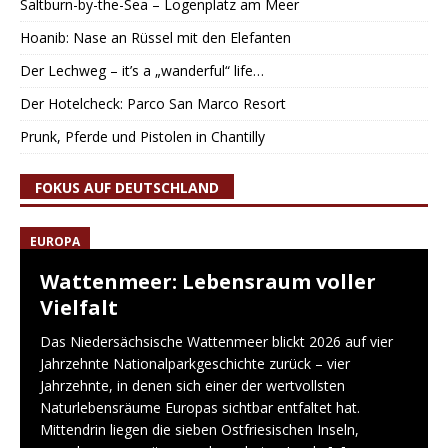
Saltburn-by-the-Sea – Logenplatz am Meer
Hoanib: Nase an Rüssel mit den Elefanten
Der Lechweg – it’s a „wanderful“ life…
Der Hotelcheck: Parco San Marco Resort
Prunk, Pferde und Pistolen in Chantilly
FOKUS AUF DEUTSCHLAND
EUROPA
Wattenmeer: Lebensraum voller
Vielfalt
Das Niedersächsische Wattenmeer blickt 2026 auf vier
Jahrzehnte Nationalparkgeschichte zurück – vier
Jahrzehnte, in denen sich einer der wertvollsten
Naturlebensräume Europas sichtbar entfaltet hat.
Mittendrin liegen die sieben Ostfriesischen Inseln,