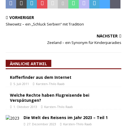
VORHERIGER
Sliwowitz – ein „Schluck Serbien“ mit Tradition
NÄCHSTER
Zeeland – ein Synonym für Kinderparadies
ÄHNLICHE ARTIKEL
Kofferfinder aus dem Internet
5. Juli 2011
Karsten-Thilo Raab
Welche Rechte haben Flugreisende bei
Verspätungen?
1. Oktober 2013
Karsten-Thilo Raab
Die Welt des Reisens im Jahr 2023 – Teil 1
27. Dezember 2023
Karsten-Thilo Raab