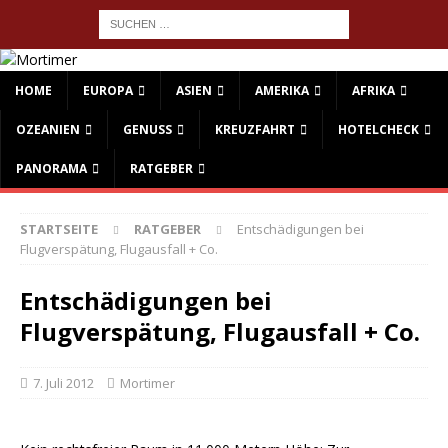
HOME
EUROPA
ASIEN
AMERIKA
AFRIKA
OZEANIEN
GENUSS
KREUZFAHRT
HOTELCHECK
PANORAMA
RATGEBER
STARTSEITE
RATGEBER
Entschädigungen bei
Flugverspätung, Flugausfall + Co.
Entschädigungen bei
Flugverspätung, Flugausfall + Co.
7. Juli 2012
Mortimer