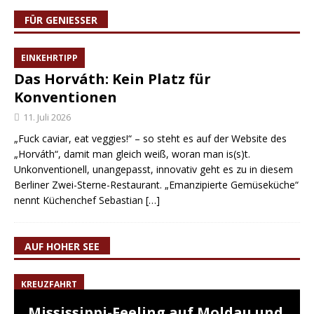
FÜR GENIESSER
EINKEHRTIPP
Das Horváth: Kein Platz für
Konventionen
11. Juli 2026
„Fuck caviar, eat veggies!“ – so steht es auf der Website des
„Horváth“, damit man gleich weiß, woran man is(s)t.
Unkonventionell, unangepasst, innovativ geht es zu in diesem
Berliner Zwei-Sterne-Restaurant. „Emanzipierte Gemüseküche“
nennt Küchenchef Sebastian
[…]
AUF HOHER SEE
KREUZFAHRT
Mississippi-Feeling auf Moldau und