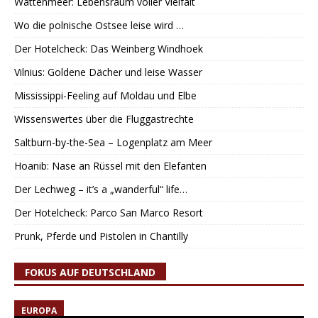
Wattenmeer: Lebensraum voller Vielfalt
Wo die polnische Ostsee leise wird …
Der Hotelcheck: Das Weinberg Windhoek
Vilnius: Goldene Dächer und leise Wasser
Mississippi-Feeling auf Moldau und Elbe
Wissenswertes über die Fluggastrechte
Saltburn-by-the-Sea – Logenplatz am Meer
Hoanib: Nase an Rüssel mit den Elefanten
Der Lechweg – it’s a „wanderful“ life…
Der Hotelcheck: Parco San Marco Resort
Prunk, Pferde und Pistolen in Chantilly
FOKUS AUF DEUTSCHLAND
EUROPA