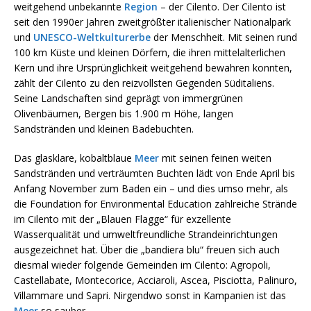
weitgehend unbekannte
Region
– der Cilento. Der Cilento ist
seit den 1990er Jahren zweitgrößter italienischer Nationalpark
und
UNESCO-Weltkulturerbe
der Menschheit. Mit seinen rund
100 km Küste und kleinen Dörfern, die ihren mittelalterlichen
Kern und ihre Ursprünglichkeit weitgehend bewahren konnten,
zählt der Cilento zu den reizvollsten Gegenden Süditaliens.
Seine Landschaften sind geprägt von immergrünen
Olivenbäumen, Bergen bis 1.900 m Höhe, langen
Sandstränden und kleinen Badebuchten.
Das glasklare, kobaltblaue
Meer
mit seinen feinen weiten
Sandstränden und verträumten Buchten lädt von Ende April bis
Anfang November zum Baden ein – und dies umso mehr, als
die Foundation for Environmental Education zahlreiche Strände
im Cilento mit der „Blauen Flagge“ für exzellente
Wasserqualität und umweltfreundliche Strandeinrichtungen
ausgezeichnet hat. Über die „bandiera blu“ freuen sich auch
diesmal wieder folgende Gemeinden im Cilento: Agropoli,
Castellabate, Montecorice, Acciaroli, Ascea, Pisciotta, Palinuro,
Villammare und Sapri. Nirgendwo sonst in Kampanien ist das
Meer
so sauber.