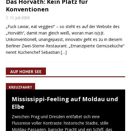
Das Horváth: Kein Platz für
Konventionen
11. Juli 2026
„Fuck caviar, eat veggies!“ – so steht es auf der Website des
„Horváth“, damit man gleich weiß, woran man is(s)t.
Unkonventionell, unangepasst, innovativ geht es zu in diesem
Berliner Zwei-Sterne-Restaurant. „Emanzipierte Gemüseküche“
nennt Küchenchef Sebastian
[…]
AUF HOHER SEE
KREUZFAHRT
Mississippi-Feeling auf Moldau und
Elbe
Zwischen Prag und Dresden entfaltet sich eine
Flussreise voller Kontraste: historische Städte, stille
Moldau-Passagen, barocke Pracht und ein Schiff, das