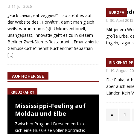
11. Juli 2026
Iskend
EUROPA
„Fuck caviar, eat veggies!“ – so steht es auf
30. April 2015
der Website des „Horváth“, damit man gleich
weiß, woran man is(s)t. Unkonventionell,
Mit jedem Wort
unangepasst, innovativ geht es zu in diesem
große Erbe, da
Berliner Zwei-Sterne-Restaurant. „Emanzipierte
tagein, tagau
Gemüseküche“ nennt Küchenchef Sebastian
[…]
Athen:
EINKEHRTIPP
19. August 2
AUF HOHER SEE
Die Plaka, Ath
aber auch eine
KREUZFAHRT
Länder. Kein 
Mississippi-Feeling auf
Moldau und Elbe
«
1
Zwischen Prag und Dresden entfaltet
sich eine Flussreise voller Kontraste: