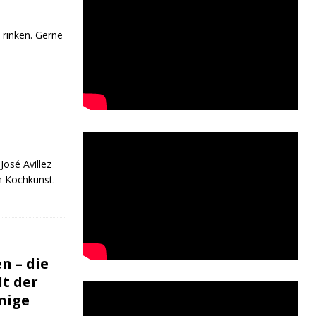
Trinken. Gerne
José Avillez
n Kochkunst.
n – die
t der
nige