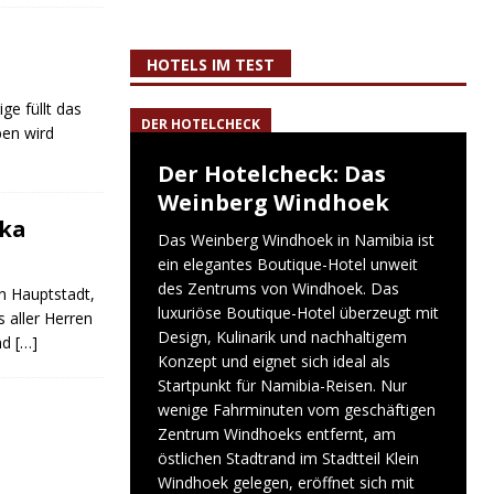
HOTELS IM TEST
ge füllt das
DER HOTELCHECK
ben wird
Der Hotelcheck: Das
Weinberg Windhoek
aka
Das Weinberg Windhoek in Namibia ist
ein elegantes Boutique-Hotel unweit
des Zentrums von Windhoek. Das
en Hauptstadt,
luxuriöse Boutique-Hotel überzeugt mit
 aller Herren
Design, Kulinarik und nachhaltigem
nd
[…]
Konzept und eignet sich ideal als
Startpunkt für Namibia-Reisen. Nur
wenige Fahrminuten vom geschäftigen
Zentrum Windhoeks entfernt, am
östlichen Stadtrand im Stadtteil Klein
Windhoek gelegen, eröffnet sich mit