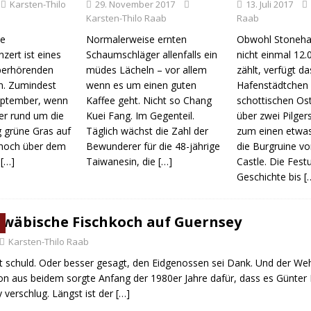
Karsten-Thilo
29. November 2017
13. Juli 2017
Karsten-Thilo Raab
Raab
se
Normalerweise ernten
Obwohl Stoneha
zert ist eines
Schaumschläger allenfalls ein
nicht einmal 12
überhörenden
müdes Lächeln – vor allem
zählt, verfügt da
n. Zumindest
wenn es um einen guten
Hafenstädtchen 
September, wenn
Kaffee geht. Nicht so Chang
schottischen Ost
er rund um die
Kuei Fang. Im Gegenteil.
über zwei Pilgers
g grüne Gras auf
Täglich wächst die Zahl der
zum einen etwa
 hoch über dem
Bewunderer für die 48-jährige
die Burgruine v
x
[…]
Taiwanesin, die
[…]
Castle. Die Fest
Geschichte bis
[
hwäbische Fischkoch auf Guernsey
Karsten-Thilo Raab
t schuld. Oder besser gesagt, den Eidgenossen sei Dank. Und der Weh
on aus beidem sorgte Anfang der 1980er Jahre dafür, dass es Günter
 verschlug. Längst ist der
[…]