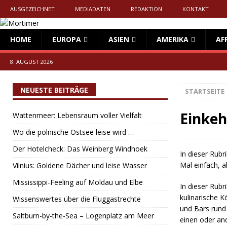
AUSGEZEICHNET
MEDIADATEN
REDAKTION
KONTAKT
HOME
EUROPA
ASIEN
AMERIKA
AF
8. AUGUST 2026
NEUESTE BEITRÄGE
STARTSEITE
Einkeh
Wattenmeer: Lebensraum voller Vielfalt
Wo die polnische Ostsee leise wird …
Der Hotelcheck: Das Weinberg Windhoek
In dieser Rubr
Mal einfach, a
Vilnius: Goldene Dächer und leise Wasser
Mississippi-Feeling auf Moldau und Elbe
In dieser Rubr
kulinarische K
Wissenswertes über die Fluggastrechte
und Bars rund 
Saltburn-by-the-Sea – Logenplatz am Meer
einen oder an