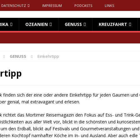
DATENSCHUTZ
IMPRESSUM
PODCASTS
LINKS
RIKA
OZEANIEN
GENUSS
KREUZFAHRT
GENUSS
Einkehrtipp
rtipp
ik finden sich der eine oder andere Einkehrtipp für jeden Gaumen und 
ber genial, mal extravagant und erlesen.
ik richtet das Mortimer Reisemagazin den Fokus auf Ess- und Trink-Ge
östlichkeiten aus aller Welt vor, blickt in die schönsten und kuriosest
um den Erdball, blickt auf Festivals und Gourmetveranstaltungen und b
deren Kochtopf namhafter Köche im In- und Ausland. Aber auch edle 