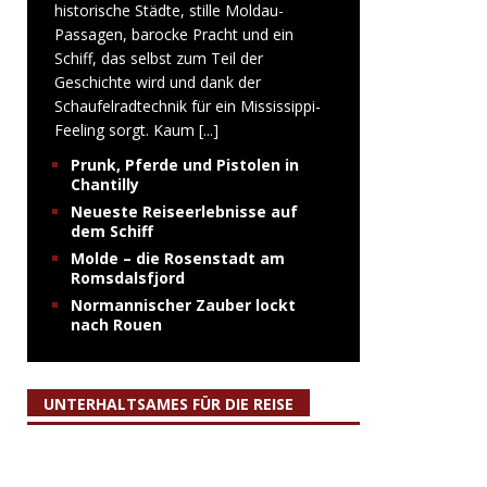
historische Städte, stille Moldau-
Passagen, barocke Pracht und ein
Schiff, das selbst zum Teil der
Geschichte wird und dank der
Schaufelradtechnik für ein Mississippi-
Feeling sorgt. Kaum
[...]
Prunk, Pferde und Pistolen in
Chantilly
Neueste Reiseerlebnisse auf
dem Schiff
Molde – die Rosenstadt am
Romsdalsfjord
Normannischer Zauber lockt
nach Rouen
UNTERHALTSAMES FÜR DIE REISE