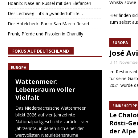
Whisky sowie B
Hoanib: Nase an Rüssel mit den Elefanten
Der Lechweg – it’s a „wanderful“ life…
Hier finden si
zum selbst aus
Der Hotelcheck: Parco San Marco Resort
Prunk, Pferde und Pistolen in Chantilly
EUROPA
José Av
FOKUS AUF DEUTSCHLAND
11. Novembe
EUROPA
Im Restaurant 
für seine Gäst
Wattenmeer:
2021 wurde da
Lebensraum voller
Vielfalt
EINKEHRTIPP
Das Niedersächsische Wattenmeer
Le Chalo
blickt 2026 auf vier Jahrzehnte
Nationalparkgeschichte zurück – vier
Rösti-Ge
Jahrzehnte, in denen sich einer der
der Alpe
wertvollsten Naturlebensräume