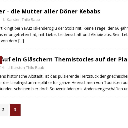
er – die Mutter aller Döner Kebabs
Karsten-Thilo Raab
 klingt bei Yavuz Iskenderoğlu der Stolz mit. Keine Frage, der 66-jähri
s er angetreten hat, mit Liebe, Leidenschaft und Akribie aus. Sein Le
s von dem
[…]
 Auf ein Gläschern Themistocles auf der Pl
014
Karsten-Thilo Raab
ens historische Altstadt, ist das pulsierende Herzstück der griechisch
r der Lieblingstummelplätze für ganze Heerscharen von Touristen aus
Wunder, scheinen hier doch Souvenirläden mit Andenkengeschäften u
2
3