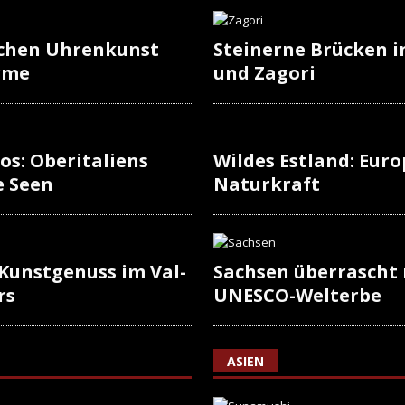
schen Uhrenkunst
Steinerne Brücken i
rme
und Zagori
os: Oberitaliens
Wildes Estland: Europ
e Seen
Naturkraft
 Kunstgenuss im Val-
Sachsen überrascht
rs
UNESCO-Welterbe
ASIEN