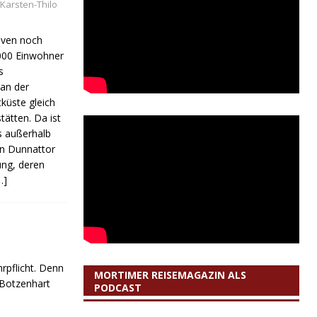
Karsten-Thilo
ven noch
.000 Einwohner
s
an der
küste gleich
tätten. Da ist
s außerhalb
on Dunnattor
ung, deren
…]
rpflicht. Denn
MORTIMER REISEMAGAZIN ALS
 Botzenhart
PODCAST