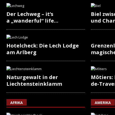
Der Lechweg – it’s
Biel zwi
a „wanderful“ life…
und Cha
Hotelcheck: Die Lech Lodge
Grenzenl
am Arlberg
magisch
Naturgewalt in der
Môtiers:
Liechtensteinklamm
de-Trave
AFRIKA
AMERIKA