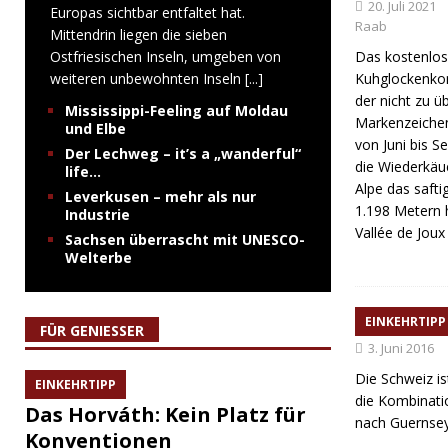
20. Juli 2021
Europas sichtbar entfaltet hat.
Raab
Mittendrin liegen die sieben
Ostfriesischen Inseln, umgeben von
Das kostenlo
weiteren unbewohnten Inseln
[...]
Kuhglockenkon
der nicht zu 
Mississippi-Feeling auf Moldau
Markenzeiche
und Elbe
von Juni bis 
Der Lechweg – it’s a „wanderful“
die Wiederkäu
life…
Alpe das safti
Leverkusen – mehr als nur
1.198 Metern
Industrie
Vallée de Jou
Sachsen überrascht mit UNESCO-
Welterbe
Der sc
EINKEHRTIPP
FÜR GENIESSER
3. Juni 2016
Die Schweiz is
EINKEHRTIPP
die Kombinati
Das Horváth: Kein Platz für
nach Guernsey
Konventionen