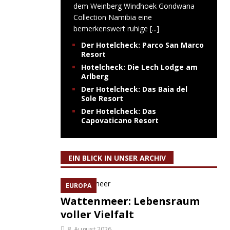
dem Weinberg Windhoek Gondwana
Collection Namibia eine
bemerkenswert ruhige
[...]
Der Hotelcheck: Parco San Marco
Resort
Hotelcheck: Die Lech Lodge am
Arlberg
Der Hotelcheck: Das Baia del
Sole Resort
Der Hotelcheck: Das
Capovaticano Resort
EIN BLICK IN UNSER ARCHIV
EUROPA
Wattenmeer: Lebensraum
voller Vielfalt
8. August 2026