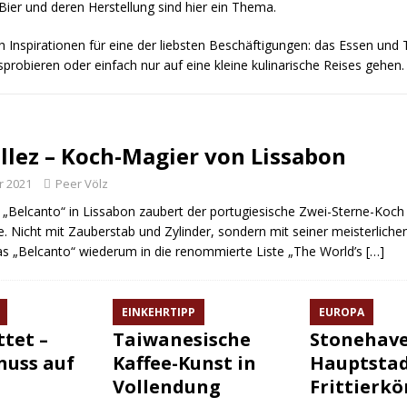
ier und deren Herstellung sind hier ein Thema.
ch Inspirationen für eine der liebsten Beschäftigungen: das Essen und 
probieren oder einfach nur auf eine kleine kulinarische Reises gehen.
illez – Koch-Magier von Lissabon
r 2021
Peer Völz
„Belcanto“ in Lissabon zaubert der portugiesische Zwei-Sterne-Koch 
e. Nicht mit Zauberstab und Zylinder, sondern mit seiner meisterliche
s „Belcanto“ wiederum in die renommierte Liste „The World’s
[…]
EINKEHRTIPP
EUROPA
ttet –
Taiwanesische
Stonehave
nuss auf
Kaffee-Kunst in
Hauptstad
Vollendung
Frittierkö