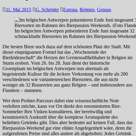
31. Mai 2015
G. Schröder
Europa
,
Belgien
,
Genuss
Im belgischen Antwerpen präsentieren Ende Juni insgesamt 32
schmackhafte Biersorten im Rahmen des Bierpassion-Weekends.
Die besten Biere noch dazu auf dem schönsten Platz der Stadt. Mit
dieser einprägsamen Formel hat das „Wochenende der
Bierleidenschaft“ die Herzen der Gerstensaftliebhaber in Belgien im
Sturm erobert. Vom 26. bis 28. Juni dient der historische
Groenplaats im belgischen Antwerpen nun abermals als
begeisternde Kulisse für die leckere Verkostung von mehr als 200
verschiedenen wie variantenreichen Biersorten, die aus nicht
weniger als 32 Brauereien aus ganz Belgien – und insbesondere aus
Flandern – stammen.
Wer dem Probier-Parcours dabei eine wissenschaftliche Note
verleihen möchte, kann vor Ort direkt den renommierten Bier-
Sommelier Ben Vinken konsultieren, der bereitwillig und
kenntnisreich Auskunft über die komplexe Aromapalette des
beliebten Getränks gibt. Dies aber bedeutet auf keinen Fall, dass das
Bierpassion-Weekend gar eine elitäre Angelegenheit wäre, denn die
aufgerufenen Preise sind alles andere als abgehoben: Jedes Getränk