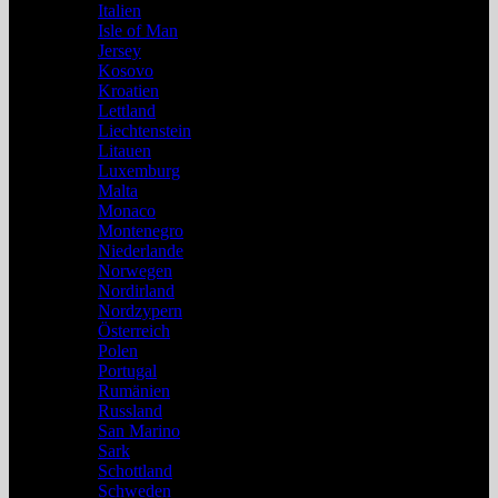
Italien
Isle of Man
Jersey
Kosovo
Kroatien
Lettland
Liechtenstein
Litauen
Luxemburg
Malta
Monaco
Montenegro
Niederlande
Norwegen
Nordirland
Nordzypern
Österreich
Polen
Portugal
Rumänien
Russland
San Marino
Sark
Schottland
Schweden