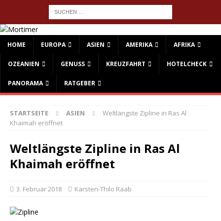
HOME
EUROPA
ASIEN
AMERIKA
AFRIKA
OZEANIEN
GENUSS
KREUZFAHRT
HOTELCHECK
PANORAMA
RATGEBER
STARTSEITE
ASIEN
Weltlängste Zipline in Ras Al
Khaimah eröffnet
Weltlängste Zipline in Ras Al
Khaimah eröffnet
3. Februar 2018
Karsten-Thilo Raab