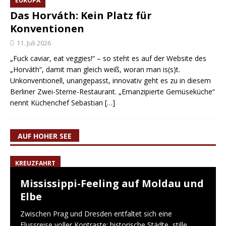
EUROPA
Das Horváth: Kein Platz für
Konventionen
11. Juli 2026
„Fuck caviar, eat veggies!“ – so steht es auf der Website des
„Horváth“, damit man gleich weiß, woran man is(s)t.
Unkonventionell, unangepasst, innovativ geht es zu in diesem
Berliner Zwei-Sterne-Restaurant. „Emanzipierte Gemüseküche“
nennt Küchenchef Sebastian
[…]
AUF HOHER SEE
KREUZFAHRT
Mississippi-Feeling auf Moldau und
Elbe
Zwischen Prag und Dresden entfaltet sich eine
Flussreise voller Kontraste: historische Städte, stille