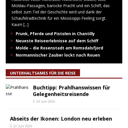
Moldau-Passagen, barocke Pracht und ein Schiff, das
selbst zum Teil der Geschichte wird und dank der
Schaufelradtechnik für ein Mississippi-Feeling sorgt.
Kaum
[...]
Prunk, Pferde und Pistolen in Chantilly
Neueste Reiseerlebnisse auf dem Schiff
Molde – die Rosenstadt am Romsdalsfjord
Normannischer Zauber lockt nach Rouen
UNTERHALTSAMES FÜR DIE REISE
Buchtipp: Prahlhanswissen für
Gelegenheitsreisende
24. Juni 2026
Abseits der Ikonen: London neu erleben
22. Juni 2026