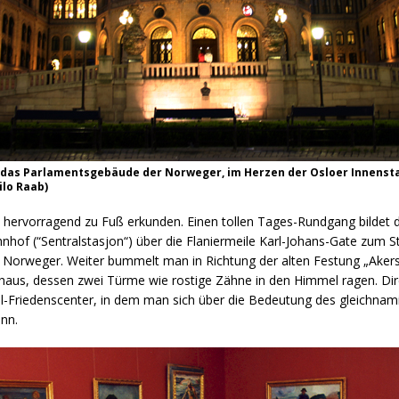
, das Parlamentsgebäude der Norweger, im Herzen der Osloer Innensta
ilo Raab)
ch hervorragend zu Fuß erkunden. Einen tollen Tages-Rundgang bildet 
hof (“Sentralstasjon“) über die Flaniermeile Karl-Johans-Gate zum S
 Norweger. Weiter bummelt man in Richtung der alten Festung „Akers
haus, dessen zwei Türme wie rostige Zähne in den Himmel ragen. Di
el-Friedenscenter, in dem man sich über die Bedeutung des gleichnam
nn.