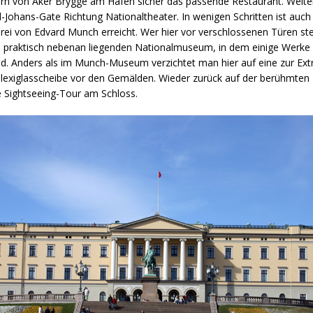
rn von Aker Brygge am Hafen sicher das passende Restaurant. Weite
l-Johans-Gate Richtung Nationaltheater. In wenigen Schritten ist auch 
ei von Edvard Munch erreicht. Wer hier vor verschlossenen Türen ste
m praktisch nebenan liegenden Nationalmuseum, in dem einige Werk
d. Anders als im Munch-Museum verzichtet man hier auf eine zur Ext
lexiglasscheibe vor den Gemälden. Wieder zurück auf der berühmten 
e Sightseeing-Tour am Schloss.