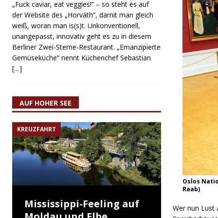
„Fuck caviar, eat veggies!“ – so steht es auf
der Website des „Horváth“, damit man gleich
weiß, woran man is(s)t. Unkonventionell,
unangepasst, innovativ geht es zu in diesem
Berliner Zwei-Sterne-Restaurant. „Emanzipierte
Gemüseküche“ nennt Küchenchef Sebastian
[…]
AUF HOHER SEE
KREUZFAHRT
Oslos Natio
Raab)
Mississippi-Feeling auf
Wer nun Lust a
Moldau und Elbe