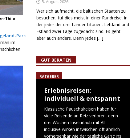
5. August 2026
Wer sich aufmacht, die baltischen Staaten zu
besuchen, tut dies meist in einer Rundreise, in
en-Thilo
der jeder der drei Länder Litauen, Lettland und
Estland zwei Tage zugedacht sind. Es geht
igeland-Park
aber auch anders. Denn jedes
[…]
t man im
nschlichen
GUT BERATEN
RATGEBER
Erlebnisreisen:
Individuell & entspannt
Klassische Pauschalreisen haben für
viele Reisende an Reiz verloren, denn
drei Wochen Inselurlaub mit All-
inclusive wirken inzwischen oft ähnlich
vorhersehbar wie der tägliche Gang ins