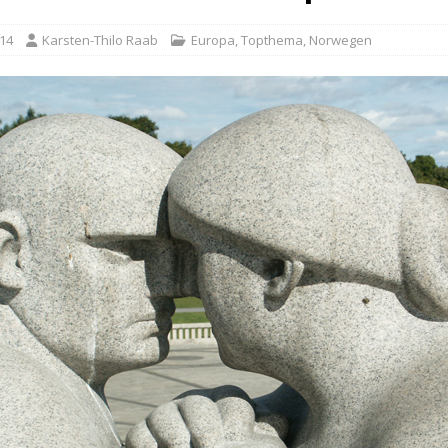
014
Karsten-Thilo Raab
Europa
,
Topthema
,
Norwegen