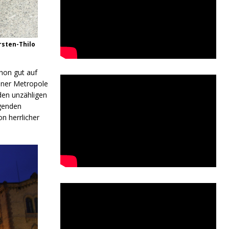
rsten-Thilo
chon gut auf
baner Metropole
 den unzähligen
egenden
n herrlicher