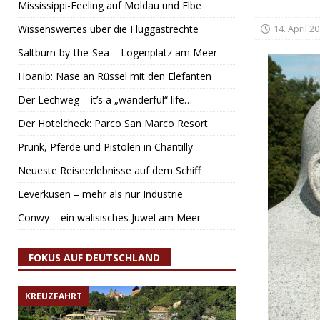
Mississippi-Feeling auf Moldau und Elbe
Wissenswertes über die Fluggastrechte
14. April 2
Saltburn-by-the-Sea – Logenplatz am Meer
Hoanib: Nase an Rüssel mit den Elefanten
Der Lechweg – it’s a „wanderful“ life…
Der Hotelcheck: Parco San Marco Resort
Prunk, Pferde und Pistolen in Chantilly
Neueste Reiseerlebnisse auf dem Schiff
Leverkusen – mehr als nur Industrie
Conwy – ein walisisches Juwel am Meer
FOKUS AUF DEUTSCHLAND
KREUZFAHRT