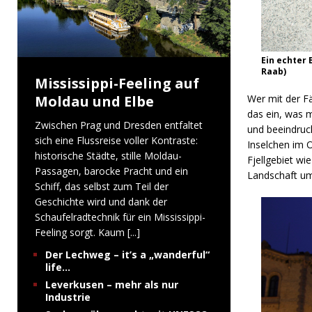
Ein echter 
Raab)
Mississippi-Feeling auf
Moldau und Elbe
Wer mit der Fä
das ein, was 
Zwischen Prag und Dresden entfaltet
und beeindruck
sich eine Flussreise voller Kontraste:
Inselchen im O
historische Städte, stille Moldau-
Fjellgebiet wi
Passagen, barocke Pracht und ein
Landschaft um
Schiff, das selbst zum Teil der
Geschichte wird und dank der
Schaufelradtechnik für ein Mississippi-
Feeling sorgt. Kaum
[...]
Der Lechweg – it’s a „wanderful“
life…
Leverkusen – mehr als nur
Industrie