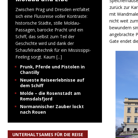
Speicherhäuse
zurück zur Kar
Zwischen Prag und Dresden entfaltet
mit Wandmaler
sich eine Flussreise voller Kontraste:
nicht weit zu
historische Städte, stille Moldau-
bewundern sin
Passagen, barocke Pracht und ein
angebrachte P
Schiff, das selbst zum Teil der
Gate endet di
Geschichte wird und dank der
Schaufelradtechnik für ein Mississippi-
Feeling sorgt. Kaum
[...]
Prunk, Pferde und Pistolen in
Chantilly
Neueste Reiseerlebnisse auf
dem Schiff
Molde – die Rosenstadt am
Romsdalsfjord
Normannischer Zauber lockt
nach Rouen
UNTERHALTSAMES FÜR DIE REISE