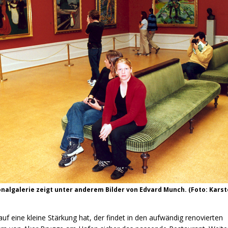
nalgalerie zeigt unter anderem Bilder von Edvard Munch. (Foto: Karst
uf eine kleine Stärkung hat, der findet in den aufwändig renovierten