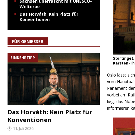
Sachsen überrascht mit UNESCO-
Welterbe
Das Horváth: Kein Platz für
Konventionen
FÜR GENIESSER
EINKEHRTIPP
Stortinget
Karsten-Th
Oslo lässt si
vom Hauptbahn
Parlament der
vorbei am Rat
liegt das Nob
informieren ka
Das Horváth: Kein Platz für
Konventionen
11. Juli 2026