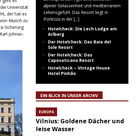
r geht es
alpiner Gelassenheit und mediterranem
die Universität
Lebensgefühl. Das Resort liegt in
ht, der hat es
Porlezza in der
[...]
e von Munch zu
ra-Sicherung
Hotelcheck: Die Lech Lodge am
Karl-Johnas-
Arlberg
Der Hotelcheck: Das Baia del
Sole Resort
Der Hotelcheck: Das
Capovaticano Resort
Hotelcheck – Vintage House
Hotel Pinhão
EIN BLICK IN UNSER ARCHIV
EUROPA
Vilnius: Goldene Dächer und
leise Wasser