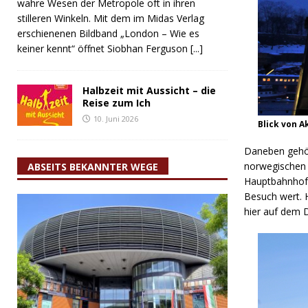
wahre Wesen der Metropole oft in ihren
stilleren Winkeln. Mit dem im Midas Verlag
erschienenen Bildband „London – Wie es
keiner kennt“ öffnet Siobhan Ferguson
[...]
Halbzeit mit Aussicht – die
Reise zum Ich
10. Juni 2026
Blick von A
Daneben gehör
norwegischen 
ABSEITS BEKANNTER WEGE
Hauptbahnhof 
Besuch wert. H
hier auf dem D