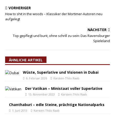
VORHERIGER
How to shit in the woods – Klassiker der Mortimer-Autoren neu
aufgelegt
NÄCHSTER
Top-gepflegt und bunt, ohne schrill zu sein: Das Ravensburger
Spieleland
ÄHNLICHE ARTIKEL
Wüste, Superlative und Visionen in Dubai
6. Februar 2026
Karsten-Thilo Raab
Der Vatikan – Ministaat voller Superlative
15. November 2023
Karsten-Thilo Raab
Chanthaburi – edle Steine, prächtige Nationalparks
1. Juni 2013
Karsten-Thilo Raab