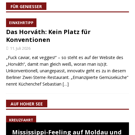
FÜR GENIESSER
EINKEHRTIPP
Das Horváth: Kein Platz für
Konventionen
11. Juli 2026
„Fuck caviar, eat veggies!“ – so steht es auf der Website des
„Horváth“, damit man gleich weiß, woran man is(s)t.
Unkonventionell, unangepasst, innovativ geht es zu in diesem
Berliner Zwei-Sterne-Restaurant. „Emanzipierte Gemüseküche“
nennt Küchenchef Sebastian
[…]
AUF HOHER SEE
KREUZFAHRT
Mississippi-Feeling auf Moldau und