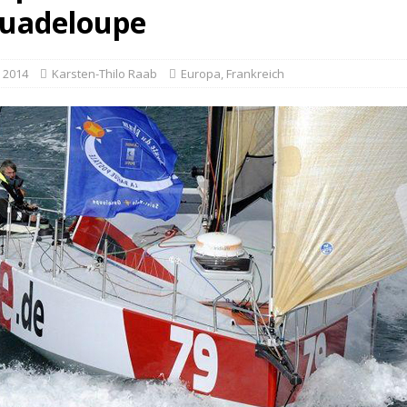
uadeloupe
 2014
Karsten-Thilo Raab
Europa
,
Frankreich