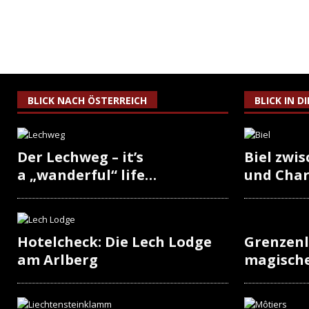
BLICK NACH ÖSTERREICH
BLICK IN D
Der Lechweg – it’s
Biel zwi
a „wanderful“ life…
und Cha
Hotelcheck: Die Lech Lodge
Grenzenl
am Arlberg
magisch