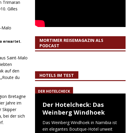
in Trimaran
10. Gilles
MORTIMER REISEMAGAZIN ALS
o erwartet.
PODCAST
 aus Saint-Malo
liebten
ik auf den
HOTELS IM TEST
 „Route du
DER HOTELCHECK
gion Bretagne
ier Jahre im
Der Hotelcheck: Das
r Skipper
Weinberg Windhoek
, bei der sich
f.
Das Weinberg Windhoek in Namibia ist
ein elegantes Boutique-Hotel unweit