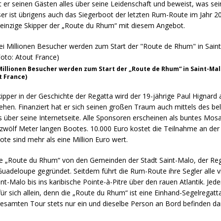
t er seinen Gästen alles über seine Leidenschaft und beweist, was se
ser ist übrigens auch das Siegerboot der letzten Rum-Route im Jahr 20
r einzige Skipper der „Route du Rhum“ mit diesem Angebot.
Millionen Besucher werden zum Start der „Route de Rhum“ in Saint-Mal
t France)
kipper in der Geschichte der Regatta wird der 19-jährige Paul Hignard
ehen. Finanziert hat er sich seinen großen Traum auch mittels des be
 über seine Internetseite. Alle Sponsoren erscheinen als buntes Mosa
 zwölf Meter langen Bootes. 10.000 Euro kostet die Teilnahme an der
te sind mehr als eine Million Euro wert.
e „Route du Rhum“ von den Gemeinden der Stadt Saint-Malo, der Re
Guadeloupe gegründet. Seitdem führt die Rum-Route ihre Segler alle v
nt-Malo bis ins karibische Pointe-à-Pitre über den rauen Atlantik. Jede
ür sich allein, denn die „Route du Rhum“ ist eine Einhand-Segelregatta
esamten Tour stets nur ein und dieselbe Person an Bord befinden dar