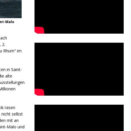
int-Malo
nach
 2.
du Rhum“ im
en in Saint-
ie alte
usstellungen
Millionen
ik rasen
 nicht selbst
den mit an
aint-Malo und