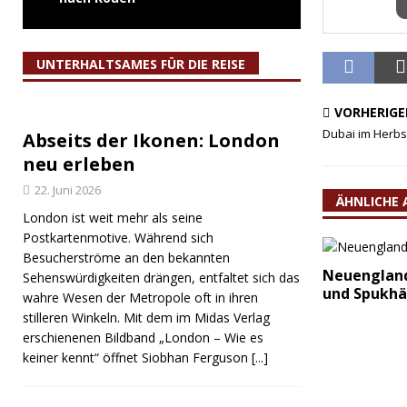
UNTERHALTSAMES FÜR DIE REISE
VORHERIGE
Dubai im Herbst
Abseits der Ikonen: London
neu erleben
22. Juni 2026
ÄHNLICHE 
London ist weit mehr als seine
Postkartenmotive. Während sich
Besucherströme an den bekannten
Neuengland
Sehenswürdigkeiten drängen, entfaltet sich das
und Spukhä
wahre Wesen der Metropole oft in ihren
stilleren Winkeln. Mit dem im Midas Verlag
erschienenen Bildband „London – Wie es
keiner kennt“ öffnet Siobhan Ferguson
[...]