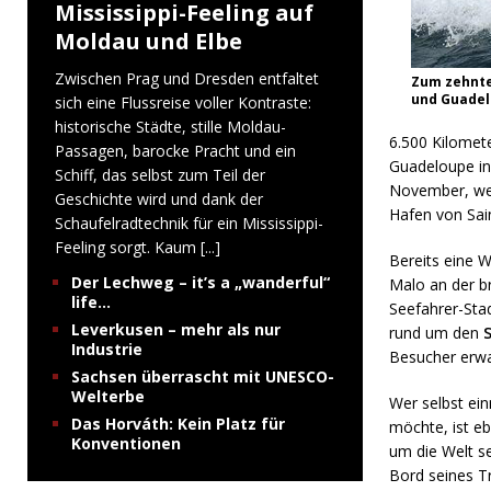
Mississippi-Feeling auf
Moldau und Elbe
Zwischen Prag und Dresden entfaltet
Zum zehnte
und Guadelu
sich eine Flussreise voller Kontraste:
historische Städte, stille Moldau-
6.500 Kilo
met
Passagen, barocke Pracht und ein
Guadeloupe in
Schiff, das selbst zum Teil der
November, wen
Geschichte wird und dank der
Hafen von Sain
Schaufelradtechnik für ein Mississippi-
Feeling sorgt. Kaum
[...]
Bereits eine 
Der Lechweg – it’s a „wanderful“
Malo an der b
life…
Seefahrer-Sta
Leverkusen – mehr als nur
rund um den
S
Industrie
Besucher erwart
Sachsen überrascht mit UNESCO-
Welterbe
Wer selbst ein
Das Horváth: Kein Platz für
möchte, ist eb
Konventionen
um die Welt se
Bord seines T