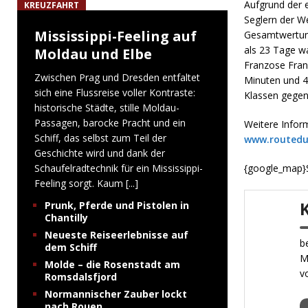
Aufgrund der 
KREUZFAHRT
Seglern der We
Mississippi-Feeling auf
Gesamtwertung
als 23 Tage w
Moldau und Elbe
Franzose Fran
Zwischen Prag und Dresden entfaltet
Minuten und 4
sich eine Flussreise voller Kontraste:
Klassen gegene
historische Städte, stille Moldau-
Passagen, barocke Pracht und ein
Weitere Inform
Schiff, das selbst zum Teil der
www.routed
Geschichte wird und dank der
Schaufelradtechnik für ein Mississippi-
{google_map}
Feeling sorgt. Kaum
[...]
Prunk, Pferde und Pistolen in
Chantilly
Neueste Reiseerlebnisse auf
b
dem Schiff
M
Molde – die Rosenstadt am
v
Romsdalsfjord
Normannischer Zauber lockt
nach Rouen