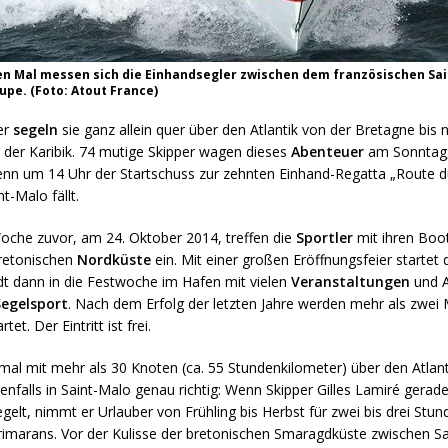
n Mal messen sich die Einhandsegler zwischen dem französischen Sa
pe. (Foto: Atout France)
er
segeln
sie ganz allein quer über den Atlantik von der Bretagne bis 
 der Karibik. 74 mutige Skipper wagen dieses
Abenteuer
am Sonntag,
n um 14 Uhr der Startschuss zur zehnten Einhand-Regatta „Route 
t-Malo fällt.
Woche zuvor, am 24. Oktober 2014, treffen die
Sportler
mit ihren Boot
retonischen
Nordküste
ein. Mit einer großen Eröffnungsfeier startet d
dt dann in die Festwoche im Hafen mit vielen
Veranstaltungen
und A
egelsport
. Nach d
em Erfolg der letzten Jahre werden mehr als zwei 
et. Der Eintritt ist frei.
mal mit mehr als 30 Knoten (ca. 55 Stundenkilometer) über den Atlant
enfalls in Saint-Malo genau richtig: Wenn Skipper Gilles Lamiré gerade
gelt, nimmt er Urlauber von Frühling bis Herbst für zwei bis drei Stun
rimarans. Vor der Kulisse der bretonischen Smaragdküste zwischen S