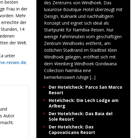
en besten
des Zentrums von Windhoek. Das
ge Frau in der
luxuriöse Boutique-Hotel überzeugt mit
eworden: Mehr
Design, Kulinarik und nachhaltigem
erreichte der
Konzept und eignet sich ideal als
 Stunden, 14
Startpunkt für Namibia-Reisen. Nur
iedenen
wenige Fahrminuten vom geschäftigen
tten der Welt.
Zentrum Windhoeks entfernt, am
östlichen Stadtrand im Stadtteil Klein
ta unter
Windhoek gelegen, eröffnet sich mit
e-reisen.de
.
dem Weinberg Windhoek Gondwana
Collection Namibia eine
bemerkenswert ruhige
[...]
Der Hotelcheck: Parco San Marco
Resort
Hotelcheck: Die Lech Lodge am
Arlberg
 und
Der Hotelcheck: Das Baia del
s Autor
Sole Resort
emacht.
Der Hotelcheck: Das
Capovaticano Resort