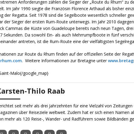
extremen Anforderungen zählen die Sieger der „Route du Rhum“ zu d
lt. Im Jahr 1990 siegte die Französin Florence Arthaud als bisher einzi
 der Regatta. Seit 1978 sind die Segelboote wesentlich schneller g
ar der Sieger der ersten Rum-Route unterwegs. Im Jahr 2010 dagegen 
ck Cammas die Küste von Guadeloupe bereits nach neun Tagen, drei
7 Sekunden. Da sowohl Ein- als auch Mehrrumpfboote in fünf versch
inander antreten, ist die Rum-Route eine der vielfältigsten Segelrega
ationen zur Route du Rhum finden auf der offiziellen Seite der Regat
urhum.com
. Weitere Informationen zur Bretagne unter
www.bretagn
Saint-Malo{/google_map}
Karsten-Thilo Raab
erichtet seit mehr als drei Jahrzehnten für eine Vielzahl von Zeitungen
agazinen über Reiseziele weltweit. Zudem hat er sich einen Namen al
on mehr als 120 Reise-, Wander- und Radführern sowie Bildbänden g