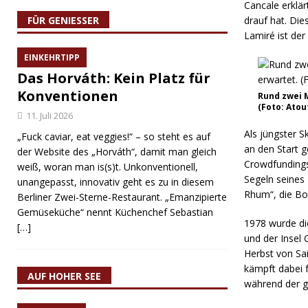
Cancale erklär
FÜR GENIESSER
drauf hat. Die
Lamiré ist de
EINKEHRTIPP
Das Horváth: Kein Platz für
Konventionen
Rund zwei 
(Foto: Atou
11. Juli 2026
Als jüngster S
„Fuck caviar, eat veggies!“ – so steht es auf
an den Start g
der Website des „Horváth“, damit man gleich
Crowdfundings
weiß, woran man is(s)t. Unkonventionell,
Segeln seines
unangepasst, innovativ geht es zu in diesem
Rhum“, die Boo
Berliner Zwei-Sterne-Restaurant. „Emanzipierte
Gemüseküche“ nennt Küchenchef Sebastian
1978 wurde di
[…]
und der Insel 
Herbst von Sai
kämpft dabei f
AUF HOHER SEE
während der g