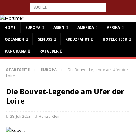
HOME
EUROPA
ASIEN
AMERIKA
AFRIKA
OZEANIEN
GENUSS
KREUZFAHRT
HOTELCHECK
PANORAMA
RATGEBER
STARTSEITE
EUROPA
Die Bouvet-Legende am Ufer der
Loire
Die Bouvet-Legende am Ufer der
Loire
28. Juli 2023
Honza Klein