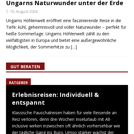
Ungarns Naturwunder unter der Erde
10. August 2026
Ungarns Höhlenwelt eröffnet eine faszinierende Reise in die
Tiefe: kühl, geheimnisvoll und voller Naturwunder – perfekt für
heiße Sommertage. Ungarns Höhlenwelt zählt zu den
vielfältigsten in Europa und bietet eine außergewöhnliche
Möglichkeit, der Sommerhitze zu
[…]
GUT BERATEN
RATGEBER
Erlebnisreisen: Individuell &
entspannt
Klassische Pauschalreisen haben für viele Reisende an
Reiz verloren, denn drei Wochen Inselurlaub mit All-
inclusive wirken inzwischen oft ähnlich vorhersehbar wie
der tägliche Gang ins Büro. Umso stärker wächst der