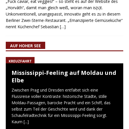
„Fuck caviar, eat veggies!“ – so steht es auf der Website des
„Horváth“, damit man gleich weiß, woran man is(s)t.
Unkonventionell, unangepasst, innovativ geht es zu in diesem
Berliner Zwei-Sterne-Restaurant. „Emanzipierte Gemüseküche“
nennt Küchenchef Sebastian
[…]
AUF HOHER SEE
KREUZFAHRT
Mississippi-Feeling auf Moldau und
Elbe
Zwischen Prag und Dresden entfaltet sich eine
Flussreise voller Kontraste: historische Städte, stille
Moldau-Passagen, barocke Pracht und ein Schiff, das
selbst zum Teil der Geschichte wird und dank der
Schaufelradtechnik für ein Mississippi-Feeling sorgt.
Kaum
[...]