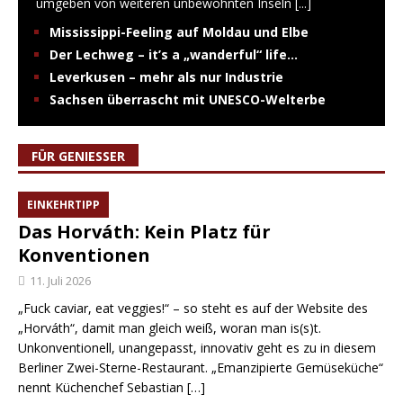
umgeben von weiteren unbewohnten Inseln
[...]
Mississippi-Feeling auf Moldau und Elbe
Der Lechweg – it’s a „wanderful“ life…
Leverkusen – mehr als nur Industrie
Sachsen überrascht mit UNESCO-Welterbe
FÜR GENIESSER
EINKEHRTIPP
Das Horváth: Kein Platz für
Konventionen
11. Juli 2026
„Fuck caviar, eat veggies!“ – so steht es auf der Website des
„Horváth“, damit man gleich weiß, woran man is(s)t.
Unkonventionell, unangepasst, innovativ geht es zu in diesem
Berliner Zwei-Sterne-Restaurant. „Emanzipierte Gemüseküche“
nennt Küchenchef Sebastian
[…]