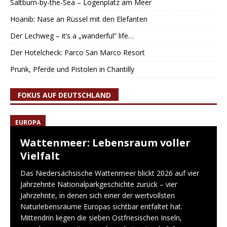
Saltburn-by-the-Sea – Logenplatz am Meer
Hoanib: Nase an Rüssel mit den Elefanten
Der Lechweg – it’s a „wanderful“ life…
Der Hotelcheck: Parco San Marco Resort
Prunk, Pferde und Pistolen in Chantilly
FOKUS AUF DEUTSCHLAND
EUROPA
Wattenmeer: Lebensraum voller
Vielfalt
Das Niedersächsische Wattenmeer blickt 2026 auf vier
Jahrzehnte Nationalparkgeschichte zurück – vier
Jahrzehnte, in denen sich einer der wertvollsten
Naturlebensräume Europas sichtbar entfaltet hat.
Mittendrin liegen die sieben Ostfriesischen Inseln,