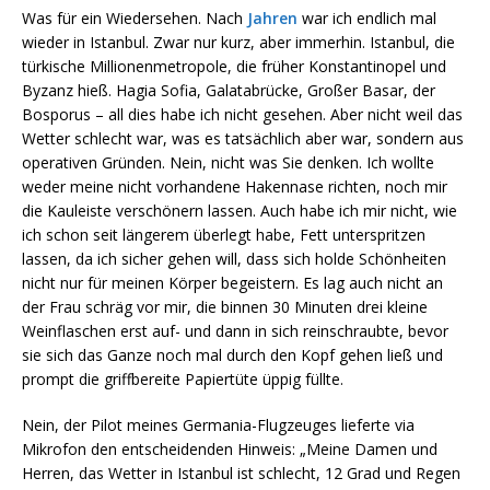
Was für ein Wiedersehen. Nach
Jahren
war ich endlich mal
wieder in Istanbul. Zwar nur kurz, aber immerhin. Istanbul, die
türkische Millionenmetropole, die früher Konstantinopel und
Byzanz hieß. Hagia Sofia, Galatabrücke, Großer Basar, der
Bosporus – all dies habe ich nicht gesehen. Aber nicht weil das
Wetter schlecht war, was es tatsächlich aber war, sondern aus
operativen Gründen. Nein, nicht was Sie denken. Ich wollte
weder meine nicht vorhandene Hakennase richten, noch mir
die Kauleiste verschönern lassen. Auch habe ich mir nicht, wie
ich schon seit längerem überlegt habe, Fett unterspritzen
lassen, da ich sicher gehen will, dass sich holde Schönheiten
nicht nur für meinen Körper begeistern. Es lag auch nicht an
der Frau schräg vor mir, die binnen 30 Minuten drei kleine
Weinflaschen erst auf- und dann in sich reinschraubte, bevor
sie sich das Ganze noch mal durch den Kopf gehen ließ und
prompt die griffbereite Papiertüte üppig füllte.
Nein, der Pilot meines Germania-Flugzeuges lieferte via
Mikrofon den entscheidenden Hinweis: „Meine Damen und
Herren, das Wetter in Istanbul ist schlecht, 12 Grad und Regen