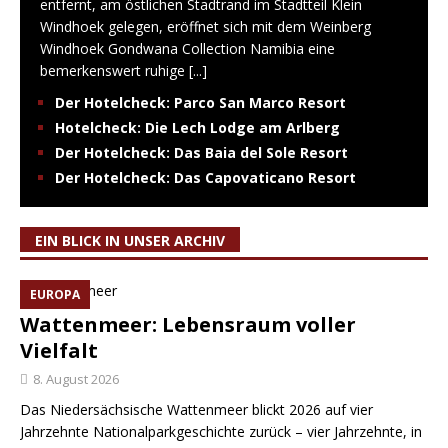
entfernt, am östlichen Stadtrand im Stadtteil Klein
Windhoek gelegen, eröffnet sich mit dem Weinberg
Windhoek Gondwana Collection Namibia eine
bemerkenswert ruhige
[...]
Der Hotelcheck: Parco San Marco Resort
Hotelcheck: Die Lech Lodge am Arlberg
Der Hotelcheck: Das Baia del Sole Resort
Der Hotelcheck: Das Capovaticano Resort
EIN BLICK IN UNSER ARCHIV
EUROPA
Wattenmeer: Lebensraum voller
Vielfalt
8. August 2026
Das Niedersächsische Wattenmeer blickt 2026 auf vier
Jahrzehnte Nationalparkgeschichte zurück – vier Jahrzehnte, in