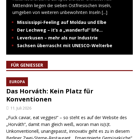
Mittendrin liegen die sieben Ostfriesischen Inseln,
umgeben von weiteren unbewohnten Inseln
[...]
Mississippi-Feeling auf Moldau und Elbe
Der Lechweg – it’s a „wanderful“ life…
Leverkusen – mehr als nur Industrie
Sachsen überrascht mit UNESCO-Welterbe
FÜR GENIESSER
EUROPA
Das Horváth: Kein Platz für
Konventionen
11. Juli 2026
„Fuck caviar, eat veggies!“ – so steht es auf der Website des
„Horváth“, damit man gleich weiß, woran man is(s)t.
Unkonventionell, unangepasst, innovativ geht es zu in diesem
Berliner Zwei-Sterne-Restaurant. „Emanzipierte Gemüseküche“