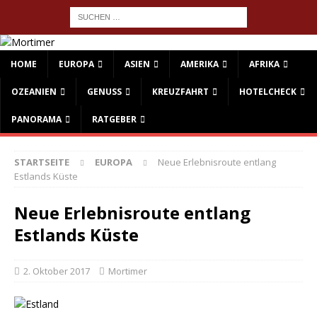
HOME
EUROPA
ASIEN
AMERIKA
AFRIKA
OZEANIEN
GENUSS
KREUZFAHRT
HOTELCHECK
PANORAMA
RATGEBER
STARTSEITE
EUROPA
Neue Erlebnisroute entlang
Estlands Küste
Neue Erlebnisroute entlang
Estlands Küste
2. Oktober 2017
Mortimer