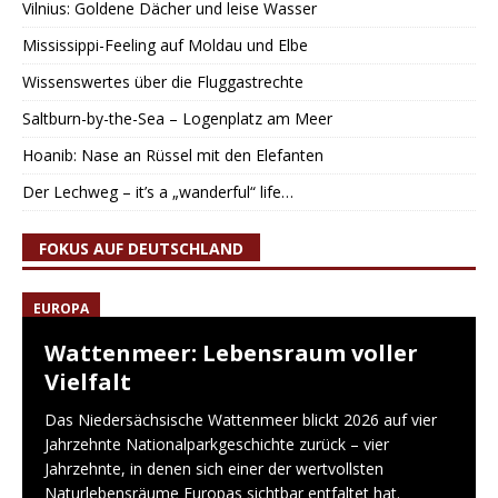
Vilnius: Goldene Dächer und leise Wasser
Mississippi-Feeling auf Moldau und Elbe
Wissenswertes über die Fluggastrechte
Saltburn-by-the-Sea – Logenplatz am Meer
Hoanib: Nase an Rüssel mit den Elefanten
Der Lechweg – it’s a „wanderful“ life…
FOKUS AUF DEUTSCHLAND
EUROPA
Wattenmeer: Lebensraum voller
Vielfalt
Das Niedersächsische Wattenmeer blickt 2026 auf vier
Jahrzehnte Nationalparkgeschichte zurück – vier
Jahrzehnte, in denen sich einer der wertvollsten
Naturlebensräume Europas sichtbar entfaltet hat.