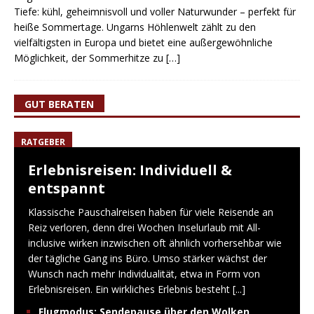
Tiefe: kühl, geheimnisvoll und voller Naturwunder – perfekt für
heiße Sommertage. Ungarns Höhlenwelt zählt zu den
vielfältigsten in Europa und bietet eine außergewöhnliche
Möglichkeit, der Sommerhitze zu
[…]
GUT BERATEN
RATGEBER
Erlebnisreisen: Individuell &
entspannt
Klassische Pauschalreisen haben für viele Reisende an
Reiz verloren, denn drei Wochen Inselurlaub mit All-
inclusive wirken inzwischen oft ähnlich vorhersehbar wie
der tägliche Gang ins Büro. Umso stärker wächst der
Wunsch nach mehr Individualität, etwa in Form von
Erlebnisreisen. Ein wirkliches Erlebnis besteht
[...]
Flugmodus: Sendepause über den Wolken