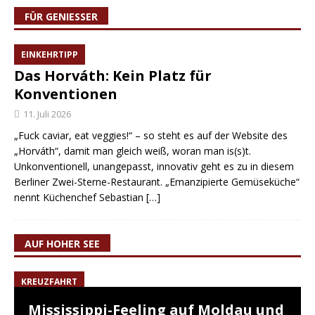
FÜR GENIESSER
EINKEHRTIPP
Das Horváth: Kein Platz für
Konventionen
11. Juli 2026
„Fuck caviar, eat veggies!“ – so steht es auf der Website des
„Horváth“, damit man gleich weiß, woran man is(s)t.
Unkonventionell, unangepasst, innovativ geht es zu in diesem
Berliner Zwei-Sterne-Restaurant. „Emanzipierte Gemüseküche“
nennt Küchenchef Sebastian
[…]
AUF HOHER SEE
KREUZFAHRT
Mississippi-Feeling auf Moldau und