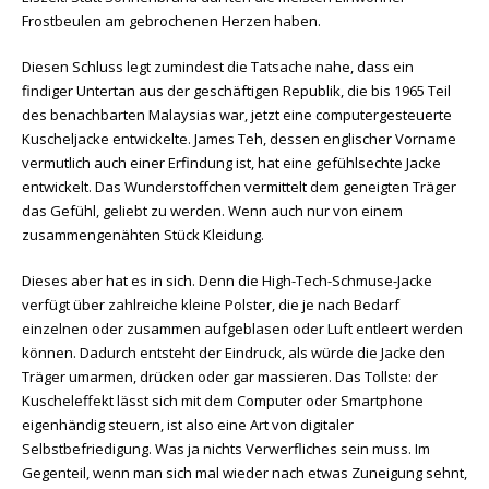
Frostbeulen am gebrochenen Herzen haben.
Diesen Schluss legt zumindest die Tatsache nahe, dass ein
findiger Untertan aus der geschäftigen Republik, die bis 1965 Teil
des benachbarten Malaysias war, jetzt eine computergesteuerte
Kuscheljacke entwickelte. James Teh, dessen englischer Vorname
vermutlich auch einer Erfindung ist, hat eine gefühlsechte Jacke
entwickelt. Das Wunderstoffchen vermittelt dem geneigten Träger
das Gefühl, geliebt zu werden. Wenn auch nur von einem
zusammengenähten Stück Kleidung.
Dieses aber hat es in sich. Denn die High-Tech-Schmuse-Jacke
verfügt über zahlreiche kleine Polster, die je nach Bedarf
einzelnen oder zusammen aufgeblasen oder Luft entleert werden
können. Dadurch entsteht der Eindruck, als würde die Jacke den
Träger umarmen, drücken oder gar massieren. Das Tollste: der
Kuscheleffekt lässt sich mit dem Computer oder Smartphone
eigenhändig steuern, ist also eine Art von digitaler
Selbstbefriedigung. Was ja nichts Verwerfliches sein muss. Im
Gegenteil, wenn man sich mal wieder nach etwas Zuneigung sehnt,