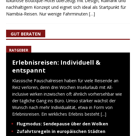
luxuriöse Boutique-Hotel überzeugt mit Design, Kulinarik und
nachhaltigem Konzept und eignet sich ideal als Startpunkt für
Namibia-Reisen. Nur wenige Fahrminuten
[…]
GUT BERATEN
RATGEBER
Erlebnisreisen: Individuell &
entspannt
Klassische Pauschalreisen haben für viele Reisende an
Reiz verloren, denn drei Wochen Inselurlaub mit All-
inclusive wirken inzwischen oft ähnlich vorhersehbar wie
der tägliche Gang ins Büro. Umso stärker wächst der
Wunsch nach mehr Individualität, etwa in Form von
Erlebnisreisen. Ein wirkliches Erlebnis besteht
[...]
Flugmodus: Sendepause über den Wolken
Zufahrtsregeln in europäischen Städten