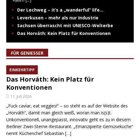
Der Lechweg – it’s a „wanderful“ life…
Leverkusen – mehr als nur Industrie
Sachsen überrascht mit UNESCO-Welterbe
Das Horváth: Kein Platz für Konventionen
FÜR GENIESSER
EINKEHRTIPP
Das Horváth: Kein Platz für
Konventionen
11. Juli 2026
„Fuck caviar, eat veggies!“ – so steht es auf der Website des
„Horváth“, damit man gleich weiß, woran man is(s)t.
Unkonventionell, unangepasst, innovativ geht es zu in diesem
Berliner Zwei-Sterne-Restaurant. „Emanzipierte Gemüseküche“
nennt Küchenchef Sebastian
[…]