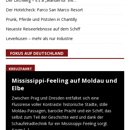
Der Lechweg – it’s a „wanderful“ life…
Der Hotelcheck: Parco San Marco Resort
Prunk, Pferde und Pistolen in Chantilly
Neueste Reiseerlebnisse auf dem Schiff
Leverkusen – mehr als nur Industrie
FOKUS AUF DEUTSCHLAND
KREUZFAHRT
Mississippi-Feeling auf Moldau und
Elbe
Zwischen Prag und Dresden entfaltet sich eine
Flussreise voller Kontraste: historische Städte, stille
Moldau-Passagen, barocke Pracht und ein Schiff, das
selbst zum Teil der Geschichte wird und dank der
Schaufelradtechnik für ein Mississippi-Feeling sorgt.
Kaum
[...]