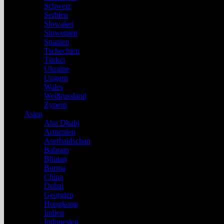
Schweiz
Serbien
Slowakei
Slowenien
Spanien
Tschechien
Türkei
Ukraine
Ungarn
Wales
Weißrussland
Zypern
Asien
Abu Dhabi
Armenien
Aserbaidschan
Bahrain
Bhutan
Burma
China
Dubai
Georgien
Hongkong
Indien
Indonesien