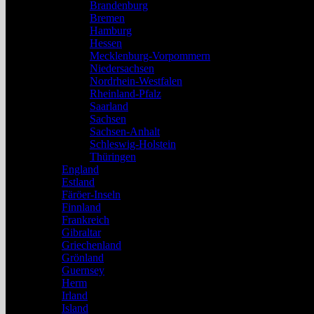
Brandenburg
Bremen
Hamburg
Hessen
Mecklenburg-Vorpommern
Niedersachsen
Nordrhein-Westfalen
Rheinland-Pfalz
Saarland
Sachsen
Sachsen-Anhalt
Schleswig-Holstein
Thüringen
England
Estland
Färöer-Inseln
Finnland
Frankreich
Gibraltar
Griechenland
Grönland
Guernsey
Herm
Irland
Island