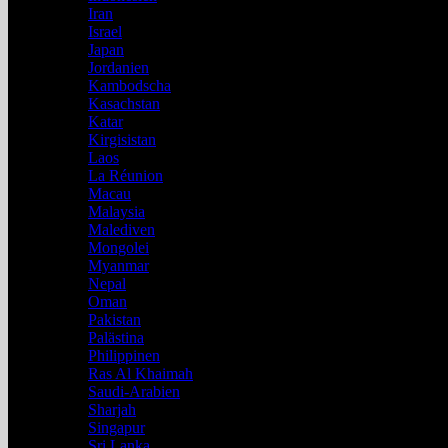
Iran
Israel
Japan
Jordanien
Kambodscha
Kasachstan
Katar
Kirgisistan
Laos
La Réunion
Macau
Malaysia
Malediven
Mongolei
Myanmar
Nepal
Oman
Pakistan
Palästina
Philippinen
Ras Al Khaimah
Saudi-Arabien
Sharjah
Singapur
Sri Lanka