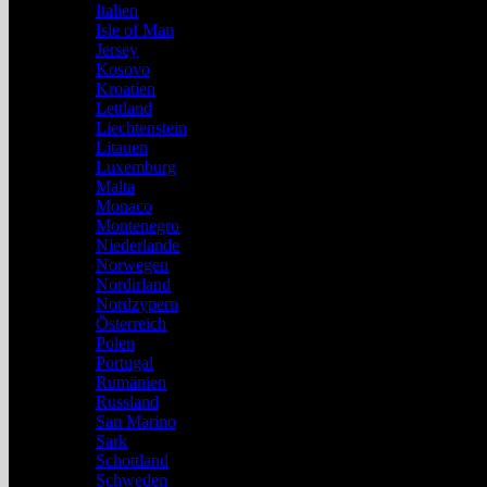
Italien
Isle of Man
Jersey
Kosovo
Kroatien
Lettland
Liechtenstein
Litauen
Luxemburg
Malta
Monaco
Montenegro
Niederlande
Norwegen
Nordirland
Nordzypern
Österreich
Polen
Portugal
Rumänien
Russland
San Marino
Sark
Schottland
Schweden