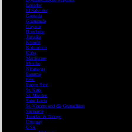
Ecuador
El Salvador
Grenada
Guatemala
Guyana
Honduras
Jamaika
Kanada
Kolumbien
Kuba
Martinique
Mexiko
Nicaragua
Panama
Peru
Puerto Rico
St. Kitts
St. Maarten
Saint Lucia
St. Vincent und die Grenadinen
Suriname
Trinidad & Tobago
Uruguay
USA