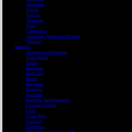
Südkorea
Syrien
Taiwan
Thailand
Tibet
Usbekistan
Vereinigte Arabische Emirate
Vietnam
Amerika
Antigua und Barbuda
Argentinien
Aruba
Bahamas
Barbados
Belize
Bermuda
Bolivien
Brasilien
Britische Jungferninseln
Cayman Islands
Chile
Costa Rica
Curacao
Dominica
Dominikanische Republik