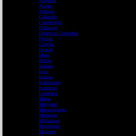
Alabama
Alaska
Arizona
Colorado
Connecticut
Delaware
District of Columbia
Florida
Georgia
Hawaii
Idaho
Illinois
Indiana
Iowa
Kansas
Kalifornien
Kentucky
Louisiana
Maine
Maryland
Massachusetts
Michigan
Mississippi
Minnesota
Missouri