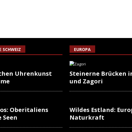
IE SCHWEIZ
EUROPA
schen Uhrenkunst
Steinerne Brücken i
rme
und Zagori
os: Oberitaliens
Wildes Estland: Europ
e Seen
Naturkraft