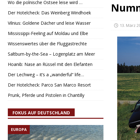
Wo die polnische Ostsee leise wird …
Numm
Der Hotelcheck: Das Weinberg Windhoek
Vilnius: Goldene Dächer und leise Wasser
13. März 2
Mississippi-Feeling auf Moldau und Elbe
Wissenswertes über die Fluggastrechte
Saltburn-by-the-Sea – Logenplatz am Meer
Hoanib: Nase an Rüssel mit den Elefanten
Der Lechweg – it’s a „wanderful“ life…
Der Hotelcheck: Parco San Marco Resort
Prunk, Pferde und Pistolen in Chantilly
FOKUS AUF DEUTSCHLAND
EUROPA