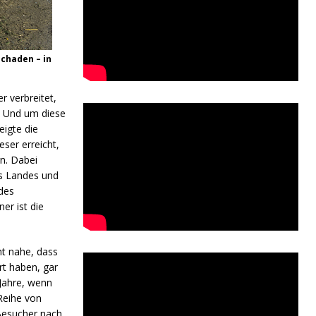
chaden – in
r verbreitet,
. Und um diese
eigte die
ser erreicht,
n. Dabei
es Landes und
des
er ist die
ht nahe, dass
rt haben, gar
 Jahre, wenn
Reihe von
 Besucher nach