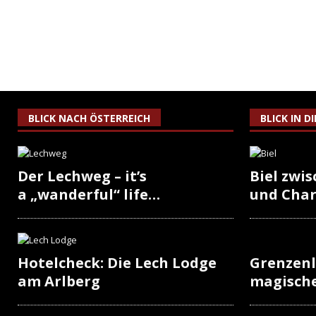
BLICK NACH ÖSTERREICH
BLICK IN D
Der Lechweg – it’s
Biel zwi
a „wanderful“ life…
und Cha
Hotelcheck: Die Lech Lodge
Grenzenl
am Arlberg
magisch