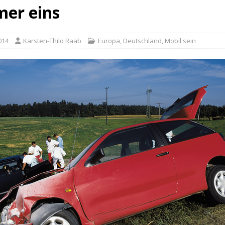
er eins
014
Karsten-Thilo Raab
Europa
,
Deutschland
,
Mobil sein