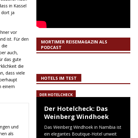
dass in Kassel
dort ja
ohner vor
nd ist. Für den
MORTIMER REISEMAGAZIN ALS
 die
PODCAST
ber auch,
ür das gute
klichkeit die
n, dass viele
HOTELS IM TEST
überhaupt
in einem
DER HOTELCHECK
Der Hotelcheck: Das
Weinberg Windhoek
tungen und
Das Weinberg Windhoek in Namibia ist
men als
ein elegantes Boutique-Hotel unweit