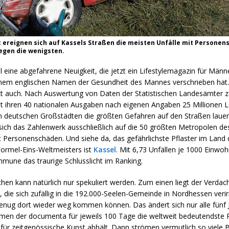
 ereignen sich auf Kassels Straßen die meisten Unfälle mit Personens
egen die wenigsten.
l eine abgefahrene Neuigkeit, die jetzt ein Lifestylemagazin für Männe
einem englischen Namen der Gesundheit des Mannes verschrieben hat
ekt auch. Nach Auswertung von Daten der Statistischen Landesämter z
mit ihren 40 nationalen Ausgaben nach eigenen Angaben 25 Millionen Le
en deutschen Großstädten die größten Gefahren auf den Straßen lauer
 sich das Zahlenwerk ausschließlich auf die 50 größten Metropolen d
t Personenschäden. Und siehe da, das gefährlichste Pflaster im Land 
ormel-Eins-Weltmeisters ist
Kassel
. Mit 6,73 Unfällen je 1000 Einwohn
mune das traurige Schlusslicht im Ranking.
hen kann natürlich nur spekuliert werden. Zum einen liegt der Verdac
 die sich zufällig in die 192.000-Seelen-Gemeinde in Nordhessen verir
 genug dort wieder weg kommen können. Das ändert sich nur alle fünf
men der documenta für jeweils 100 Tage die weltweit bedeutendste 
 für zeitgenössische Kunst abhält. Dann strömen vermutlich so viele