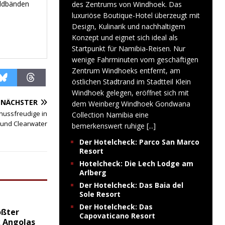
ildbänden
des Zentrums von Windhoek. Das
luxuriöse Boutique-Hotel überzeugt mit
Design, Kulinarik und nachhaltigem
Konzept und eignet sich ideal als
Startpunkt für Namibia-Reisen. Nur
wenige Fahrminuten vom geschäftigen
Zentrum Windhoeks entfernt, am
östlichen Stadtrand im Stadtteil Klein
Windhoek gelegen, eröffnet sich mit
NÄCHSTER
dem Weinberg Windhoek Gondwana
nussfreudige in
Collection Namibia eine
g und Clearwater
bemerkenswert ruhige
[...]
Der Hotelcheck: Parco San Marco
Resort
Hotelcheck: Die Lech Lodge am
Arlberg
Der Hotelcheck: Das Baia del
Sole Resort
Der Hotelcheck: Das
ößter
Capovaticano Resort
 Angolas