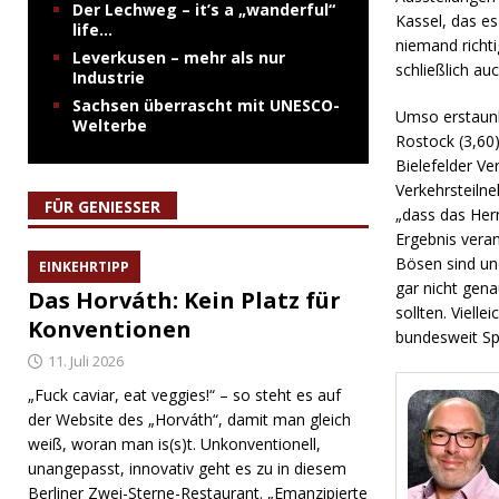
Der Lechweg – it’s a „wanderful“
Kassel, das es
life…
niemand richt
Leverkusen – mehr als nur
schließlich auc
Industrie
Sachsen überrascht mit UNESCO-
Umso erstaunl
Welterbe
Rostock (3,60)
Bielefelder Ve
Verkehrsteilne
FÜR GENIESSER
„dass das Her
Ergebnis veran
Bösen sind und
EINKEHRTIPP
gar nicht gen
Das Horváth: Kein Platz für
sollten. Viell
Konventionen
bundesweit Spi
11. Juli 2026
„Fuck caviar, eat veggies!“ – so steht es auf
der Website des „Horváth“, damit man gleich
weiß, woran man is(s)t. Unkonventionell,
unangepasst, innovativ geht es zu in diesem
Berliner Zwei-Sterne-Restaurant. „Emanzipierte