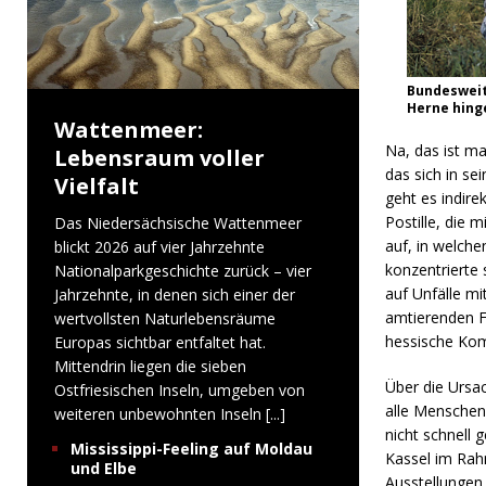
Bundesweit
Herne hing
Wattenmeer:
Na, das ist ma
Lebensraum voller
das sich in s
Vielfalt
geht es indir
Postille, die 
Das Niedersächsische Wattenmeer
auf, in welch
blickt 2026 auf vier Jahrzehnte
konzentrierte
Nationalparkgeschichte zurück – vier
auf Unfälle mi
Jahrzehnte, in denen sich einer der
amtierenden F
wertvollsten Naturlebensräume
hessische Kom
Europas sichtbar entfaltet hat.
Mittendrin liegen die sieben
Über die Ursac
Ostfriesischen Inseln, umgeben von
alle Menschen,
weiteren unbewohnten Inseln
[...]
nicht schnell
Mississippi-Feeling auf Moldau
Kassel im Rah
und Elbe
Ausstellungen