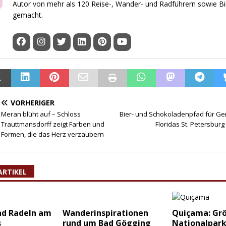
Autor von mehr als 120 Reise-, Wander- und Radführern sowie B
gemacht.
VORHERIGER
Meran blüht auf – Schloss
Bier- und Schokoladenpfad für Ge
Trauttmansdorff zeigt Farben und
Floridas St. Petersbur
Formen, die das Herz verzaubern
ARTIKEL
d Radeln am
Wanderinspirationen
Quiçama: Gr
s
rund um Bad Gögging
Nationalpark