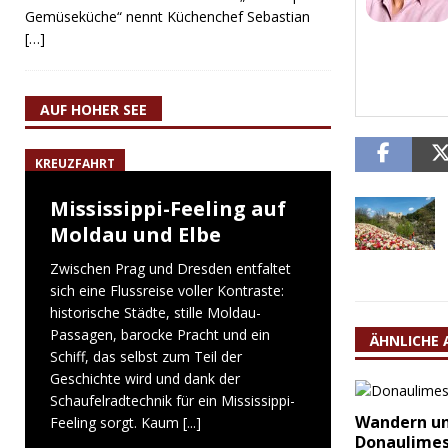
Gemüseküche“ nennt Küchenchef Sebastian
[…]
AUF HOHER SEE
KREUZFAHRT
Mississippi-Feeling auf
Moldau und Elbe
Zwischen Prag und Dresden entfaltet
sich eine Flussreise voller Kontraste:
historische Städte, stille Moldau-
Passagen, barocke Pracht und ein
ÄHNLICHE 
Schiff, das selbst zum Teil der
Geschichte wird und dank der
Schaufelradtechnik für ein Mississippi-
Wandern un
Feeling sorgt. Kaum
[...]
Donaulime