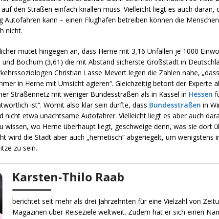
 auf den Straßen einfach knallen muss. Vielleicht liegt es auch daran, 
ig Autofahren kann – einen Flughafen betreiben können die Menschen 
h nicht.
icher mutet hingegen an, dass Herne mit 3,16 Unfällen je 1000 Einw
 und Bochum (3,61) die mit Abstand sicherste Großstadt in Deutschla
rkehrssoziologen Christian Lasse Mevert legen die Zahlen nahe, „dass
hmer in Herne mit Umsicht agieren“. Gleichzeitig betont der Experte a
ner Straßennetz mit weniger Bundesstraßen als in Kassel in
Hessen
f
twortlich ist“. Womit also klar sein dürfte, dass
Bundesstraßen
in Wir
 nicht etwa unachtsame Autofahrer. Vielleicht liegt es aber auch dara
au wissen, wo Herne überhaupt liegt, geschweige denn, was sie dort 
eicht wird die Stadt aber auch „hernetisch“ abgeriegelt, um wenigstens 
tze zu sein.
Karsten-Thilo Raab
berichtet seit mehr als drei Jahrzehnten für eine Vielzahl von Zei
Magazinen über Reiseziele weltweit. Zudem hat er sich einen Na