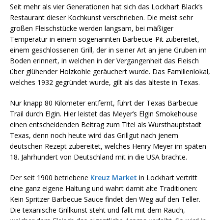
Seit mehr als vier Generationen hat sich das Lockhart Black’s
Restaurant dieser Kochkunst verschrieben. Die meist sehr
großen Fleischstücke werden langsam, bei mäßiger
Temperatur in einem sogenannten Barbecue-Pit zubereitet,
einem geschlossenen Grill, der in seiner Art an jene Gruben im
Boden erinnert, in welchen in der Vergangenheit das Fleisch
über glühender Holzkohle geräuchert wurde. Das Familienlokal,
welches 1932 gegründet wurde, gilt als das älteste in Texas.
Nur knapp 80 Kilometer entfernt, führt der Texas Barbecue
Trail durch Elgin. Hier leistet das Meyer’s Elgin Smokehouse
einen entscheidenden Beitrag zum Titel als Wursthauptstadt
Texas, denn noch heute wird das Grillgut nach jenem
deutschen Rezept zubereitet, welches Henry Meyer im späten
18. Jahrhundert von Deutschland mit in die USA brachte.
Der seit 1900 betriebene
Kreuz Market
in Lockhart vertritt
eine ganz eigene Haltung und wahrt damit alte Traditionen:
Kein Spritzer Barbecue Sauce findet den Weg auf den Teller.
Die texanische Grillkunst steht und fällt mit dem Rauch,