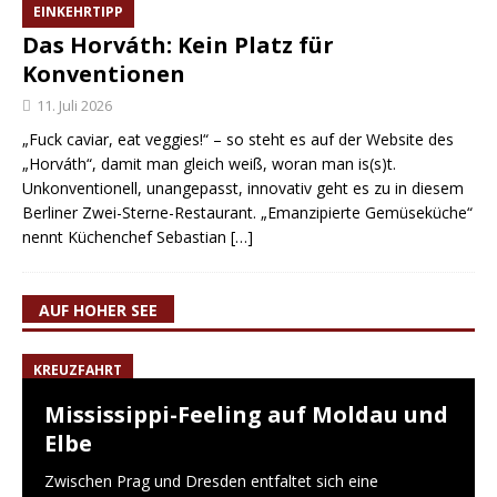
EINKEHRTIPP
Das Horváth: Kein Platz für
Konventionen
11. Juli 2026
„Fuck caviar, eat veggies!“ – so steht es auf der Website des
„Horváth“, damit man gleich weiß, woran man is(s)t.
Unkonventionell, unangepasst, innovativ geht es zu in diesem
Berliner Zwei-Sterne-Restaurant. „Emanzipierte Gemüseküche“
nennt Küchenchef Sebastian
[…]
AUF HOHER SEE
KREUZFAHRT
Mississippi-Feeling auf Moldau und
Elbe
Zwischen Prag und Dresden entfaltet sich eine