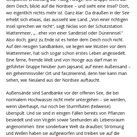
dem Deich, blickt auf die Nordsee – und sieht eine Insel? Dort,
wo eigentlich nichts mehr ist. Ganz klar: Da draußen in der See
erhebt sich etwas, das aussieht wie Land. „Von einer richtigen
Insel sprechen wir nicht“, sagt Niclas von der Schutzstation
Wattenmeer, „…eher von einer Sandinsel oder Düneninsel.“
Also doch; ganz zu Ende ist es hinter dem Deich noch nicht.
Auf den riesigen Sandbänken, sie liegen wie Wüsten vor dem
Wattenmeer, hat sich sogar schon erstes Leben angesiedelt.
Eine ferne, fremde Welt und von Hooge aus darf man in
geführter Gruppe hinüber zum Japsand, auf einen Außensand –
ein geheimnisvoller Ort und faszinierend, denn hier kann man
sehen, wie Neuland aus der Nordsee auftaucht.
Außensände sind Sandbänke vor der offenen See, die bei
normalem Hochwasser nicht mehr untergehen – sie werden,
wenn überhaupt, nur noch bei Sturmfluten (teilweise)
überspült. Und sie sind in einigen Fällen bereits von Pflanzen
besiedelt und von Vögeln sowie Seehunden als Lebensraum
angenommen. Eine sonderbare Welt da draußen; Strömung
und Wellen haben sie aufgeworfen und treiben sie auf die