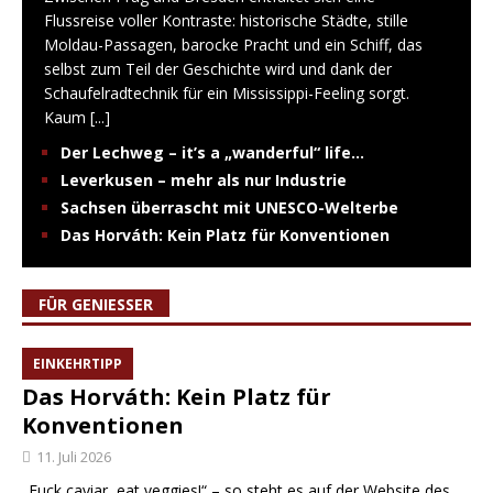
Flussreise voller Kontraste: historische Städte, stille
Moldau-Passagen, barocke Pracht und ein Schiff, das
selbst zum Teil der Geschichte wird und dank der
Schaufelradtechnik für ein Mississippi-Feeling sorgt.
Kaum
[...]
Der Lechweg – it’s a „wanderful“ life…
Leverkusen – mehr als nur Industrie
Sachsen überrascht mit UNESCO-Welterbe
Das Horváth: Kein Platz für Konventionen
FÜR GENIESSER
EINKEHRTIPP
Das Horváth: Kein Platz für
Konventionen
11. Juli 2026
„Fuck caviar, eat veggies!“ – so steht es auf der Website des