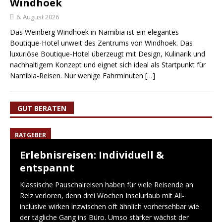
Windhoek
6. August 2026
Das Weinberg Windhoek in Namibia ist ein elegantes
Boutique-Hotel unweit des Zentrums von Windhoek. Das
luxuriöse Boutique-Hotel überzeugt mit Design, Kulinarik und
nachhaltigem Konzept und eignet sich ideal als Startpunkt für
Namibia-Reisen. Nur wenige Fahrminuten
[…]
GUT BERATEN
RATGEBER
Erlebnisreisen: Individuell &
entspannt
Klassische Pauschalreisen haben für viele Reisende an
Reiz verloren, denn drei Wochen Inselurlaub mit All-
inclusive wirken inzwischen oft ähnlich vorhersehbar wie
der tägliche Gang ins Büro. Umso stärker wächst der