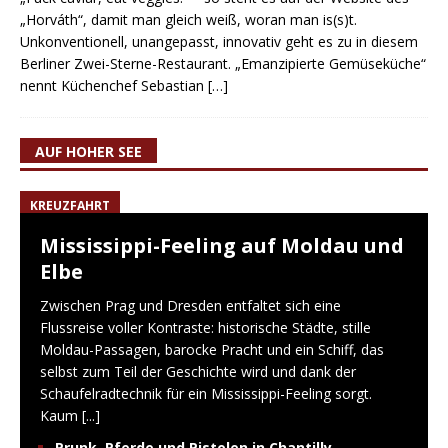
„Horváth“, damit man gleich weiß, woran man is(s)t.
Unkonventionell, unangepasst, innovativ geht es zu in diesem
Berliner Zwei-Sterne-Restaurant. „Emanzipierte Gemüseküche“
nennt Küchenchef Sebastian
[…]
AUF HOHER SEE
KREUZFAHRT
Mississippi-Feeling auf Moldau und
Elbe
Zwischen Prag und Dresden entfaltet sich eine
Flussreise voller Kontraste: historische Städte, stille
Moldau-Passagen, barocke Pracht und ein Schiff, das
selbst zum Teil der Geschichte wird und dank der
Schaufelradtechnik für ein Mississippi-Feeling sorgt.
Kaum
[...]
Prunk, Pferde und Pistolen in Chantilly