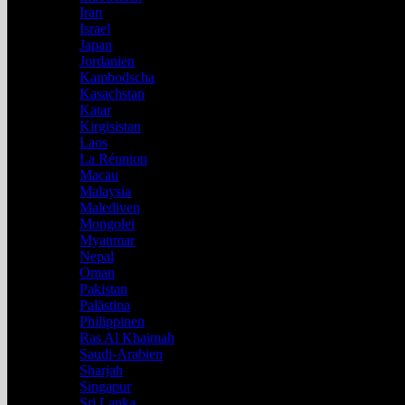
Iran
Israel
Japan
Jordanien
Kambodscha
Kasachstan
Katar
Kirgisistan
Laos
La Réunion
Macau
Malaysia
Malediven
Mongolei
Myanmar
Nepal
Oman
Pakistan
Palästina
Philippinen
Ras Al Khaimah
Saudi-Arabien
Sharjah
Singapur
Sri Lanka