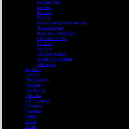
Brandenburg
Bremen
Hamburg
Hessen
Mecklenburg-Vorpommern
Niedersachsen
Nordrhein-Westfalen
Rheinland-Pfalz
Saarland
Sachsen
Sachsen-Anhalt
Schleswig-Holstein
Thüringen
England
Estland
Färöer-Inseln
Finnland
Frankreich
Gibraltar
Griechenland
Grönland
Guernsey
Herm
Irland
Island