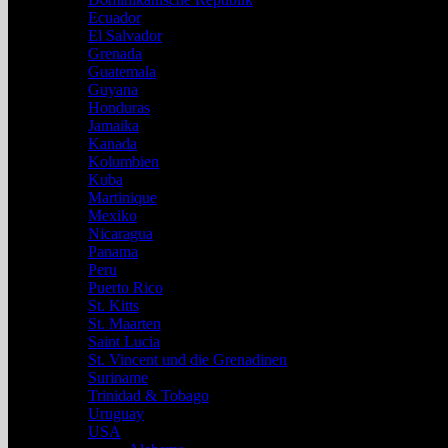
Ecuador
El Salvador
Grenada
Guatemala
Guyana
Honduras
Jamaika
Kanada
Kolumbien
Kuba
Martinique
Mexiko
Nicaragua
Panama
Peru
Puerto Rico
St. Kitts
St. Maarten
Saint Lucia
St. Vincent und die Grenadinen
Suriname
Trinidad & Tobago
Uruguay
USA