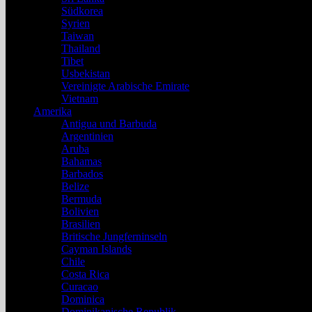
Südkorea
Syrien
Taiwan
Thailand
Tibet
Usbekistan
Vereinigte Arabische Emirate
Vietnam
Amerika
Antigua und Barbuda
Argentinien
Aruba
Bahamas
Barbados
Belize
Bermuda
Bolivien
Brasilien
Britische Jungferninseln
Cayman Islands
Chile
Costa Rica
Curacao
Dominica
Dominikanische Republik