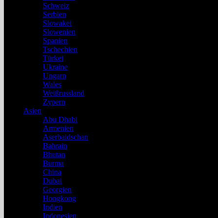
Schweiz
Serbien
Slowakei
Slowenien
Spanien
Tschechien
Türkei
Ukraine
Ungarn
Wales
Weißrussland
Zypern
Asien
Abu Dhabi
Armenien
Aserbaidschan
Bahrain
Bhutan
Burma
China
Dubai
Georgien
Hongkong
Indien
Indonesien