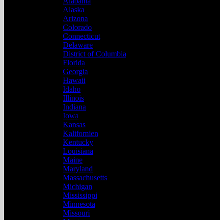
Alabama
Alaska
Arizona
Colorado
Connecticut
Delaware
District of Columbia
Florida
Georgia
Hawaii
Idaho
Illinois
Indiana
Iowa
Kansas
Kalifornien
Kentucky
Louisiana
Maine
Maryland
Massachusetts
Michigan
Mississippi
Minnesota
Missouri