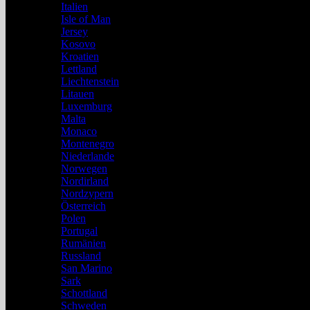
Italien
Isle of Man
Jersey
Kosovo
Kroatien
Lettland
Liechtenstein
Litauen
Luxemburg
Malta
Monaco
Montenegro
Niederlande
Norwegen
Nordirland
Nordzypern
Österreich
Polen
Portugal
Rumänien
Russland
San Marino
Sark
Schottland
Schweden