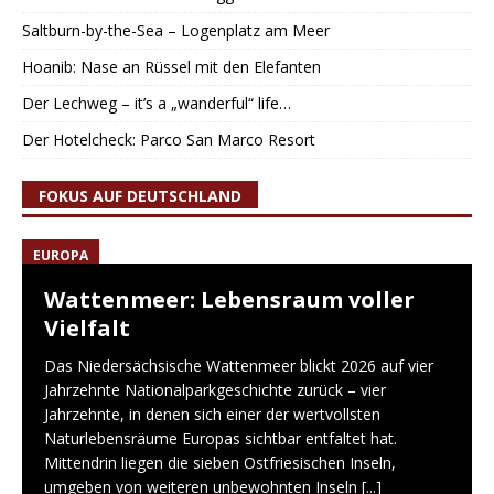
Saltburn-by-the-Sea – Logenplatz am Meer
Hoanib: Nase an Rüssel mit den Elefanten
Der Lechweg – it’s a „wanderful“ life…
Der Hotelcheck: Parco San Marco Resort
FOKUS AUF DEUTSCHLAND
EUROPA
Wattenmeer: Lebensraum voller
Vielfalt
Das Niedersächsische Wattenmeer blickt 2026 auf vier
Jahrzehnte Nationalparkgeschichte zurück – vier
Jahrzehnte, in denen sich einer der wertvollsten
Naturlebensräume Europas sichtbar entfaltet hat.
Mittendrin liegen die sieben Ostfriesischen Inseln,
umgeben von weiteren unbewohnten Inseln
[...]