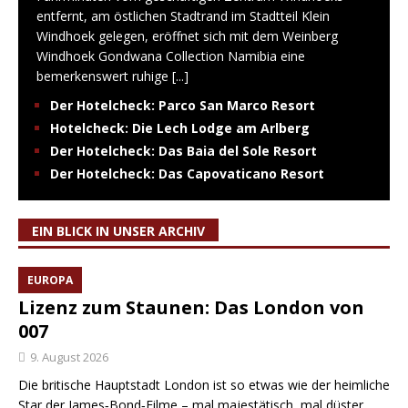
entfernt, am östlichen Stadtrand im Stadtteil Klein
Windhoek gelegen, eröffnet sich mit dem Weinberg
Windhoek Gondwana Collection Namibia eine
bemerkenswert ruhige
[...]
Der Hotelcheck: Parco San Marco Resort
Hotelcheck: Die Lech Lodge am Arlberg
Der Hotelcheck: Das Baia del Sole Resort
Der Hotelcheck: Das Capovaticano Resort
EIN BLICK IN UNSER ARCHIV
EUROPA
Lizenz zum Staunen: Das London von
007
9. August 2026
Die britische Hauptstadt London ist so etwas wie der heimliche
Star der James‑Bond‑Filme – mal majestätisch, mal düster,