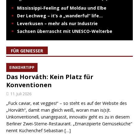
Mississippi-Feeling auf Moldau und Elbe
Der Lechweg – it’s a „wanderful“ life…
Leverkusen – mehr als nur Industrie
Sachsen überrascht mit UNESCO-Welterbe
FÜR GENIESSER
EINKEHRTIPP
Das Horváth: Kein Platz für
Konventionen
11. Juli 2026
„Fuck caviar, eat veggies!“ – so steht es auf der Website des
„Horváth“, damit man gleich weiß, woran man is(s)t.
Unkonventionell, unangepasst, innovativ geht es zu in diesem
Berliner Zwei-Sterne-Restaurant. „Emanzipierte Gemüseküche“
nennt Küchenchef Sebastian
[…]