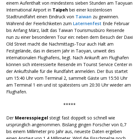
einem Aufenthalt von mindestens sieben Stunden am Taoyuan
International Airport in
Taipeh
bei einer kostenlosen
Stadtrundfahrt einen Eindruck von
Taiwan
zu gewinnen.
Während der Feierlichkeiten zum
Laternenfest
Ende Februar
bis Anfang März, lädt das Taiwan Tourismusbüro Reisende
nun zu einer besonderen Tour ein: neben dem Besuch der Daxi
Old Street macht die Nachmittags-Tour auch Halt am
Festgelände, das in diesem Jahr in Taoyan, unweit des
internationalen Flughafens, liegt. Nach Ankunft am Flughafen
können sich interessierte Reisende im Tourist Service Center in
der Ankuftshalle für die Rundfahrt anmelden. Der Bus startet
um 15:40 Uhr vom Terminal 2, sammelt Gäste um 15:50 Uhr
am Terminal 1 ein und ist spätestens um 20:30 Uhr wieder am
Flughafen.
*****
Der
Meeresspiegel
steigt fast doppelt so schnell wie
ursprünglich angenommen. Bislang gingen Forscher von 0,7
bis einem Millimeter pro Jahr aus, neueste Daten ergeben
einen Anstieg von 1,4 Millimeter. Wird die Eisschmelze noch