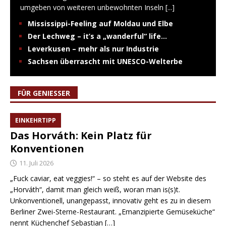
umgeben von weiteren unbewohnten Inseln
[...]
Mississippi-Feeling auf Moldau und Elbe
Der Lechweg – it’s a „wanderful“ life…
Leverkusen – mehr als nur Industrie
Sachsen überrascht mit UNESCO-Welterbe
FÜR GENIESSER
EINKEHRTIPP
Das Horváth: Kein Platz für
Konventionen
11. Juli 2026
„Fuck caviar, eat veggies!“ – so steht es auf der Website des
„Horváth“, damit man gleich weiß, woran man is(s)t.
Unkonventionell, unangepasst, innovativ geht es zu in diesem
Berliner Zwei-Sterne-Restaurant. „Emanzipierte Gemüseküche“
nennt Küchenchef Sebastian
[…]