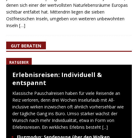
denen sich einer der wertvollsten Naturlebensräume Europas
sichtbar entfaltet hat. Mittendrin liegen die sieben
Ostfriesischen Inseln, umgeben von weiteren unbewohnten
Inseln
[…]
GUT BERATEN
RATGEBER
Erlebnisreisen: Individuell &
entspannt
Klassische Pauschalreisen haben für viele Reisende an
Reiz verloren, denn drei Wochen Inselurlaub mit All-
inclusive wirken inzwischen oft ähnlich vorhersehbar wie
der tägliche Gang ins Büro. Umso stärker wächst der
Wunsch nach mehr Individualität, etwa in Form von
Erlebnisreisen. Ein wirkliches Erlebnis besteht
[...]
Flugmodus: Sendepause über den Wolken