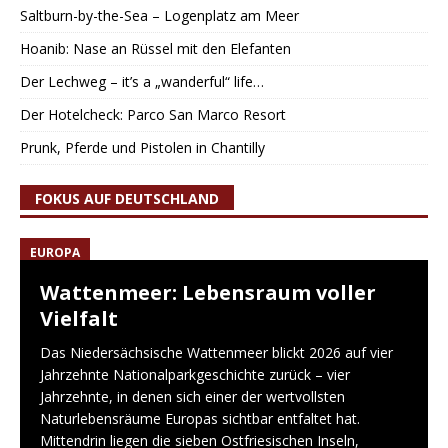
Saltburn-by-the-Sea – Logenplatz am Meer
Hoanib: Nase an Rüssel mit den Elefanten
Der Lechweg – it’s a „wanderful“ life…
Der Hotelcheck: Parco San Marco Resort
Prunk, Pferde und Pistolen in Chantilly
FOKUS AUF DEUTSCHLAND
EUROPA
Wattenmeer: Lebensraum voller
Vielfalt
Das Niedersächsische Wattenmeer blickt 2026 auf vier
Jahrzehnte Nationalparkgeschichte zurück – vier
Jahrzehnte, in denen sich einer der wertvollsten
Naturlebensräume Europas sichtbar entfaltet hat.
Mittendrin liegen die sieben Ostfriesischen Inseln,