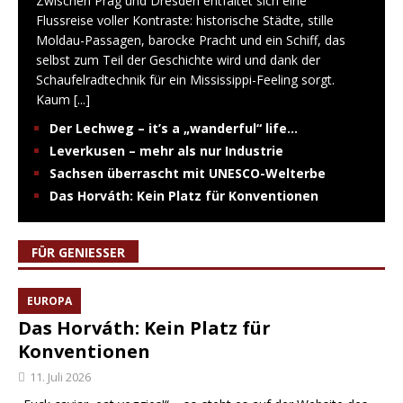
Zwischen Prag und Dresden entfaltet sich eine
Flussreise voller Kontraste: historische Städte, stille
Moldau-Passagen, barocke Pracht und ein Schiff, das
selbst zum Teil der Geschichte wird und dank der
Schaufelradtechnik für ein Mississippi-Feeling sorgt.
Kaum
[...]
Der Lechweg – it’s a „wanderful“ life…
Leverkusen – mehr als nur Industrie
Sachsen überrascht mit UNESCO-Welterbe
Das Horváth: Kein Platz für Konventionen
FÜR GENIESSER
EUROPA
Das Horváth: Kein Platz für
Konventionen
11. Juli 2026