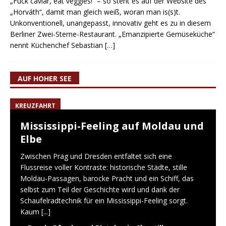
„Fuck caviar, eat veggies!“ – so steht es auf der Website des
„Horváth“, damit man gleich weiß, woran man is(s)t.
Unkonventionell, unangepasst, innovativ geht es zu in diesem
Berliner Zwei-Sterne-Restaurant. „Emanzipierte Gemüseküche“
nennt Küchenchef Sebastian
[…]
AUF HOHER SEE
KREUZFAHRT
Mississippi-Feeling auf Moldau und
Elbe
Zwischen Prag und Dresden entfaltet sich eine
Flussreise voller Kontraste: historische Städte, stille
Moldau-Passagen, barocke Pracht und ein Schiff, das
selbst zum Teil der Geschichte wird und dank der
Schaufelradtechnik für ein Mississippi-Feeling sorgt.
Kaum
[...]