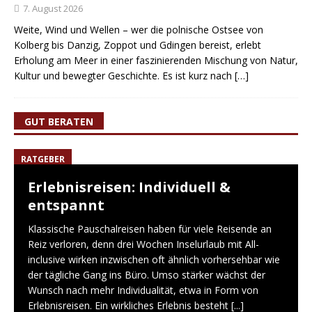
7. August 2026
Weite, Wind und Wellen – wer die polnische Ostsee von
Kolberg bis Danzig, Zoppot und Gdingen bereist, erlebt
Erholung am Meer in einer faszinierenden Mischung von Natur,
Kultur und bewegter Geschichte. Es ist kurz nach
[…]
GUT BERATEN
RATGEBER
Erlebnisreisen: Individuell &
entspannt
Klassische Pauschalreisen haben für viele Reisende an
Reiz verloren, denn drei Wochen Inselurlaub mit All-
inclusive wirken inzwischen oft ähnlich vorhersehbar wie
der tägliche Gang ins Büro. Umso stärker wächst der
Wunsch nach mehr Individualität, etwa in Form von
Erlebnisreisen. Ein wirkliches Erlebnis besteht
[...]