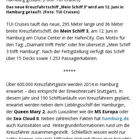
Das neue Kreuzfahrtschiff „Mein Schiff 3“ wird am 12. Juni in
Hamburg getauft. (Foto: TUI Cruises)
TUI Cruises tauft das neue, 295 Meter lange und 36 Meter
breite Kreuzfahrtschiff, die
Mein Schiff 3
, am 12. Juni in
Hamburg am Cruise Center in der HafenCity. Das Motto für
den Tag: „Diamant trifft Perle“ oder frei übersetzt „Mein Schiff
3 trifft Hamburg“. Nach der Fertigstellung verfügt das Schiff
über 15 Decks sowie 1.253 Passagierkabinen.
*****
Über 600.000 Kreuzfahrtgäste werden 2014 in Hamburg
erwartet – dies entspricht der Einwohnerzahl Stuttgarts. In
diesem Jahr sind 190 Schiffsanläufe von Kreuzfahrern geplant,
erwartet werden neben dem Lieblingsschiff der Hamburger,
der
Queen Mary 2
, auch Luxusliner wie die
MS Europa
oder
die
Sea Cloud II
. Neben zahlreichen Fakten hat
hamburg.de
auch Kuriositäten und Hintergrundinformationen rund um die
Kreuzfahrer zusammengestellt. Schließlich wissen wohl nur
echte Kenner, wie viele Milliarden Heliumballons man bräuchte,